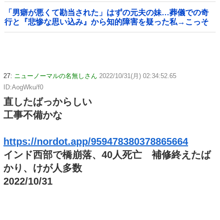
「男癖が悪くて勘当された」はずの元夫の妹…葬儀での奇
行と『悲惨な思い込み』から知的障害を疑った私→こっそ
り病院へ誘導し行政保護させた話
27:
ニューノーマルの名無しさん
2022/10/31(月) 02:34:52.65
ID:AogWku/f0
直したばっからしい
工事不備かな
https://nordot.app/959478380378865664
インド西部で橋崩落、40人死亡 補修終えたば
かり、けが人多数
2022/10/31