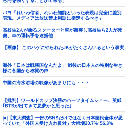
ら円を強くすることが出来る」
パヨ「れいわ信者、れいわ知能といった表現は完全に差別
表現。メディアは放送禁止用語に指定するべき」
高校生2人が乗るスクーターと車が衝突し高校生ら2人が死
傷、車の運転手を逮捕他
【画像】 このハゲにやられたJKがたくさんいるという事実
海外「日本は戦勝国なんだよ」 戦後の日本人の特別な生き
様に各国から称賛の声
中国の海水浴場の映像があまりにも・・・
【批判】ワールドカップ決勝のハーフタイムショー、英紙
｢BTSが出てきて悪夢かと思った｣
|●|【東大調査】一部のSNSだけではなく日本国民全体が思
っていた「外国人受け入れ反対」大幅増20.7%↑56.3%