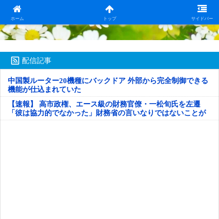
日本第一！ニュース録
ホーム
トップ
サイドバー
配信記事
中国製ルーター20機種にバックドア 外部から完全制御できる
機能が仕込まれていた
【速報】 高市政権、エース級の財務官僚・一松旬氏を左遷
「彼は協力的でなかった」財務省の言いなりではないことが
判明