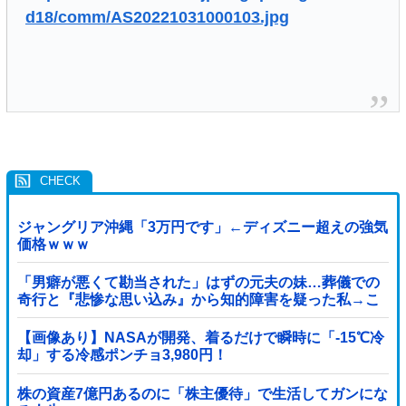
d18/comm/AS20221031000103.jpg
ジャングリア沖縄「3万円です」←ディズニー超えの強気
価格ｗｗｗ
「男癖が悪くて勘当された」はずの元夫の妹…葬儀での
奇行と『悲惨な思い込み』から知的障害を疑った私→こ
っそり病院へ誘導し行政保護させた話
【画像あり】NASAが開発、着るだけで瞬時に「-15℃冷
却」する冷感ポンチョ3,980円！
株の資産7億円あるのに「株主優待」で生活してガンにな