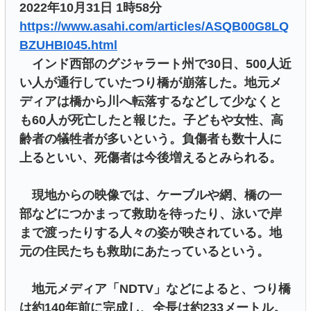
2022年10月31日 1時58分
https://www.asahi.com/articles/ASQB00G8LQ
BZUHBI045.html
インド西部のグジャラート州で30日、500人近
い人が通行していたつり橋が崩落した。地元メ
ディアは橋から川へ転落するなどして少なくと
も60人が死亡したと報じた。子どもや女性、高
齢者の犠牲者が多いという。負傷者も数十人に
上るといい、死傷者は今後増えるとみられる。
現地からの映像では、ケーブルや網、橋の一
部などにつかまって救助を待ったり、泳いで岸
まで渡ったりする人々の姿が映されている。地
元の住民たちも救助にあたっているという。
地元メディア「NDTV」などによると、つり橋
は約140年前に完成し、全長は約233メートル。