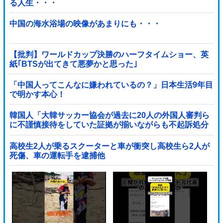
る人生・・・
中国の海水浴場の映像があまりにも・・・
【批判】ワールドカップ決勝のハーフタイムショー、英
紙｢BTSが出てきて悪夢かと思った｣
「中国人ってこんなに嫌われているの？」日本生活9年目
で明かす本心！
韓国人「大韓サッカー協会が過去に20人の外国人審判ら
に不謹慎接待をしていた証拠が揃いながらも不起訴処分
に成っていた事が明らかに‥」
高校生2人が乗るスクーターと車が衝突し高校生ら2人が
死傷、車の運転手を逮捕他