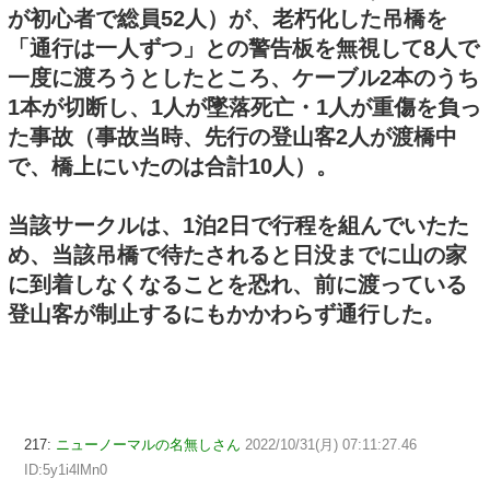
が初心者で総員52人）が、老朽化した吊橋を
「通行は一人ずつ」との警告板を無視して8人で
一度に渡ろうとしたところ、ケーブル2本のうち
1本が切断し、1人が墜落死亡・1人が重傷を負っ
た事故（事故当時、先行の登山客2人が渡橋中
で、橋上にいたのは合計10人）。
当該サークルは、1泊2日で行程を組んでいたた
め、当該吊橋で待たされると日没までに山の家
に到着しなくなることを恐れ、前に渡っている
登山客が制止するにもかかわらず通行した。
217:
ニューノーマルの名無しさん
2022/10/31(月) 07:11:27.46
ID:5y1i4lMn0