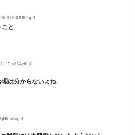
3.46 ID:28UU62up0
うこと
.81 ID:s2SAzf6u0
心理は分からないよね。
D:jN9mXopl0