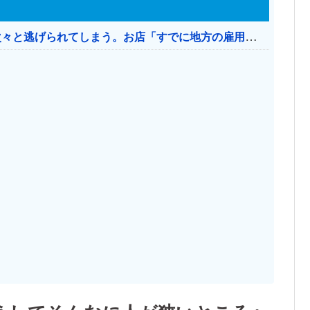
日本のお店、時給1500円でもミャンマー人に次々と逃げられてしまう。お店「すでに地方の雇用は崩壊」