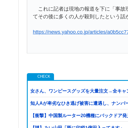
これに記者は現地の報道を下に「事故現
てその後に多くの人が殺到したという話
https://news.yahoo.co.jp/articles/a0b
女さん、ワンピースグッズを大量注文→全キャ
知人Aが卑劣なひき逃げ被害に遭遇し、ナンバ
【衝撃】中国製ルーター20機種にバックドア発
【謎】みい山田「既に印税1億円入ってます」