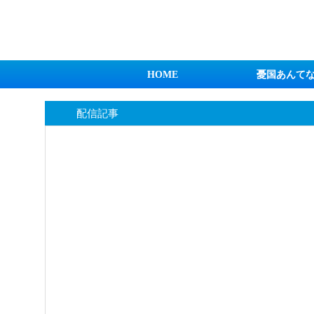
日本第一！ニュース録
HOME
憂国あんて
配信記事