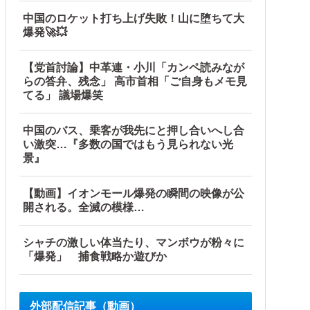
中国のロケット打ち上げ失敗！山に堕ちて大
爆発🚀💥
【党首討論】中革連・小川「カンペ読みなが
らの答弁、残念」 高市首相「ご自身もメモ見
てる」 議場爆笑
中国のバス、乗客が我先にと押し合いへし合
い激突…『多数の国ではもう見られない光
景』
【動画】イオンモール爆発の瞬間の映像が公
開される。全滅の模様…
シャチの激しい体当たり、マンボウが粉々に
「爆発」 捕食戦略か遊びか
外部配信記事（動画）