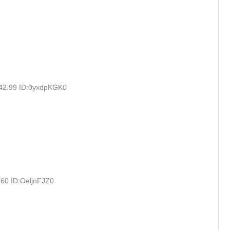
:42.99 ID:0yxdpKGK0
.60 ID:OeljnFJZ0