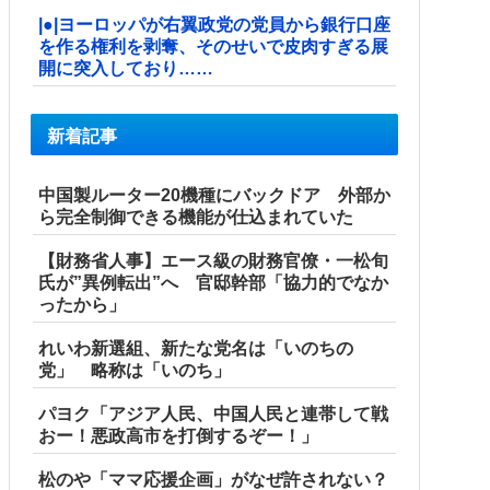
|●|ヨーロッパが右翼政党の党員から銀行口座
を作る権利を剥奪、そのせいで皮肉すぎる展
開に突入しており……
新着記事
中国製ルーター20機種にバックドア 外部か
ら完全制御できる機能が仕込まれていた
【財務省人事】エース級の財務官僚・一松旬
氏が”異例転出”へ 官邸幹部「協力的でなか
ったから」
れいわ新選組、新たな党名は「いのちの
党」 略称は「いのち」
パヨク「アジア人民、中国人民と連帯して戦
おー！悪政高市を打倒するぞー！」
松のや「ママ応援企画」がなぜ許されない？