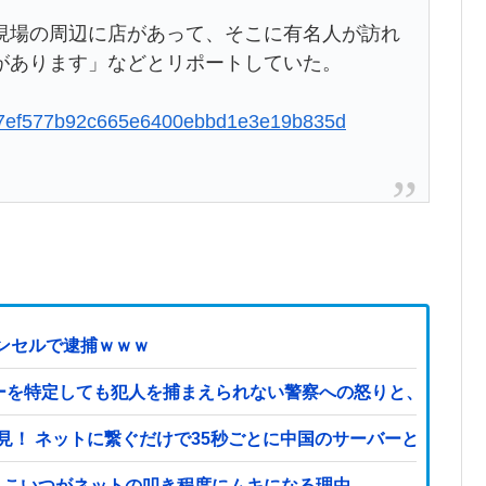
場の周辺に店があって、そこに有名人が訪れ
があります」などとリポートしていた。
5cc77ef577b92c665e6400ebbd1e3e19b835d
ンセルで逮捕ｗｗｗ
ーを特定しても犯人を捕まえられない警察への怒りと、その話
見！ ネットに繋ぐだけで35秒ごとに中国のサーバーと通信
←こいつがネットの叩き程度にムキになる理由