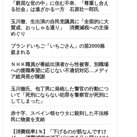
「窮屈な世の中」に住む不幸、「尊重し合え
る社会」は遠ざかる一方 石原壮一郎氏
玉川徹、生出演の自民党議員に「全面的に大
賛成、おっしゃる通り」 消費減税への主張
めぐり
ブランドいちご「いちごさん」の苗2000株
盗まれる
ＮＨＫ職員が番組出演者から性被害、別職場
への復職希望に応じない不適切対応…メディ
ア総局長が陳謝
玉川徹氏、包丁男に発砲した警官の行動につ
いて「死刑にならない犯罪を警察官が死刑に
してしまった」
を聞いて「逃げた方が得じゃん」と言い放ったBの神経がわか
赤十字、スペイン領セウタに殺到した不法移
民に物資を支給
【消費税率1％】「下げるのが筋なんですけ