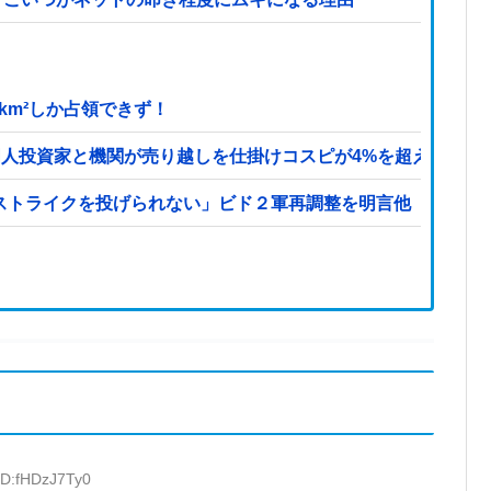
km²しか占領できず！
国人投資家と機関が売り越しを仕掛けコスピが4%を超える大幅
、ストライクを投げられない」ビド２軍再調整を明言他
ID:fHDzJ7Ty0