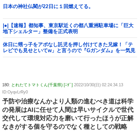
日本の神社仏閣が22日に１回燃えてる。
|●|【速報】都知事、東京駅近くの都八重洲駐車場に「巨大
地下シェルター」整備を正式表明
休日に甥っ子をアポなし託児を押し付けてきた兄嫁！「テ
レビでも見せといてw」と言うので『Gガンダム』を一気見
させた結果……甥っ子が重度の中二病を発症して家で大暴
れｗｗ
180:
とれたてトマトくん(千葉県) [ﾆﾀﾞ]
2022/10/30(日) 02:24:34.13
ID:OyqvLrRy0
予防や治療なんかより人類の進むべき道は科学
の発展はAIに任せて人間は早いサイクルで世代
交代して環境対応力を磨いて行ったほうが正解
なきがする個を守るのでなく種としての戦略