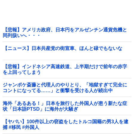
【悲報】アメリカ政府、日本円をアルゼンチン通貨危機と
同列扱いへ・・・
【ニュース】日本共産党の街宣車、ほんと碌でもないな
【悲報】インドネシア高速鉄道、上半期だけで前年の赤字
を上回ってしまう
wwwwwwwwwwwwwwwwwwwwwwwwwwwwwwwwwww
wwwwwwwwww他
ジャンポケ斎藤と代理人のやりとり、「地獄すぎて完全に
コントになってる……」と衝撃を受ける人が続出中
海外「あるある！」日本を旅行した外国人が患う新たな症
状「日本語PTSD」に海外が大騒ぎ
【ヤバい】100件以上の窃盗をしたトルコ国籍の男3人を逮
捕 #移民 #外国人