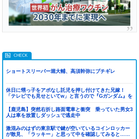
ショートスリーパー堀大輔、高須幹弥にブチギレ
休日に甥っ子をアポなし託児を押し付けてきた兄嫁！
「テレビでも見せといてw」と言うので『Gガンダム』を
一気見させた結果……甥っ子が重度の中二病を発症して
家で大暴れｗｗ
【鹿児島】突然右折し路面電車と衝突 乗っていた男女3
人は車を放置しダッシュで逃走中
激混みのはずの東京駅で鍵が空いているコインロッカー
が散見、「ラッキー」と思って中を確認してみると……