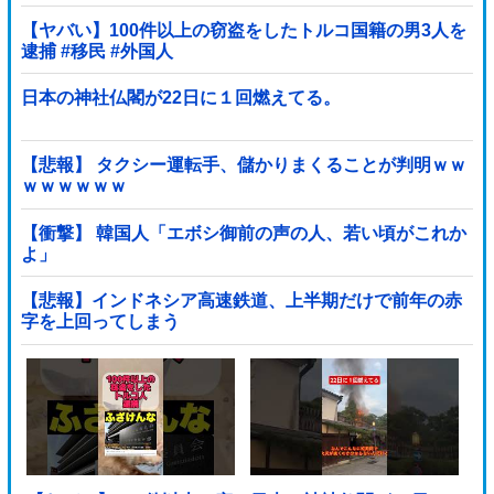
【ヤバい】100件以上の窃盗をしたトルコ国籍の男3人を
逮捕 #移民 #外国人
日本の神社仏閣が22日に１回燃えてる。
【悲報】 タクシー運転手、儲かりまくることが判明ｗｗ
ｗｗｗｗｗｗ
【衝撃】 韓国人「エボシ御前の声の人、若い頃がこれか
よ」
【悲報】インドネシア高速鉄道、上半期だけで前年の赤
字を上回ってしまう
wwwwwwwwwwwwwwwwwwwwwwwwwwwwwwwwww
wwwwwwwwwww他