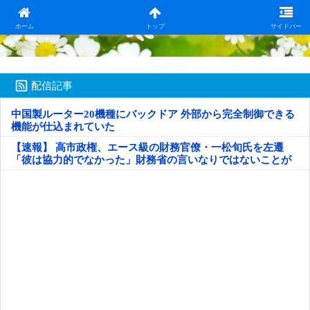
日本第一！ニュース録
ホーム
トップ
サイドバー
配信記事
中国製ルーター20機種にバックドア 外部から完全制御できる
機能が仕込まれていた
【速報】 高市政権、エース級の財務官僚・一松旬氏を左遷
「彼は協力的でなかった」財務省の言いなりではないことが
判明