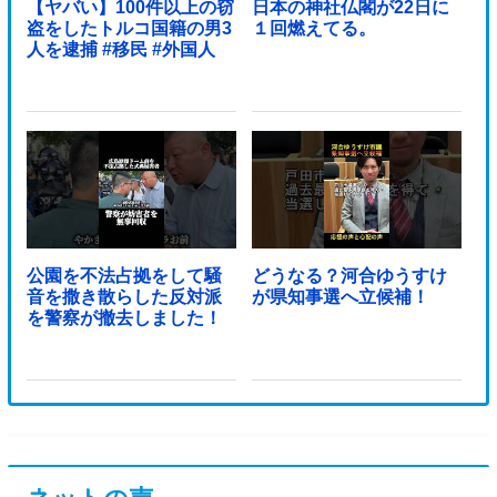
【ヤバい】100件以上の窃
日本の神社仏閣が22日に
盗をしたトルコ国籍の男3
１回燃えてる。
人を逮捕 #移民 #外国人
公園を不法占拠をして騒
どうなる？河合ゆうすけ
音を撒き散らした反対派
が県知事選へ立候補！
を警察が撤去しました！