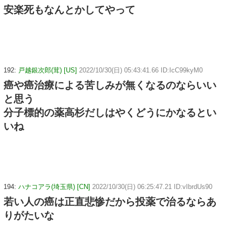
安楽死もなんとかしてやって
192:
戸越銀次郎(茸) [US]
2022/10/30(日) 05:43:41.66 ID:IcC99kyM0
癌や癌治療による苦しみが無くなるのならいい
と思う
分子標的の薬高杉だしはやくどうにかなるとい
いね
194:
ハナコアラ(埼玉県) [CN]
2022/10/30(日) 06:25:47.21 ID:vIbrdUs90
若い人の癌は正直悲惨だから投薬で治るならあ
りがたいな