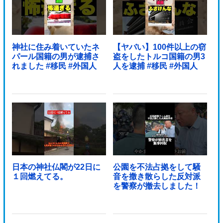
神社に住み着いていたネ
【ヤバい】100件以上の窃
パール国籍の男が逮捕さ
盗をしたトルコ国籍の男3
れました #移民 #外国人
人を逮捕 #移民 #外国人
日本の神社仏閣が22日に
公園を不法占拠をして騒
１回燃えてる。
音を撒き散らした反対派
を警察が撤去しました！