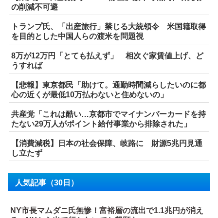
の削減不可避
トランプ氏、「出産旅行」禁じる大統領令 米国籍取得
を目的とした中国人らの渡米を問題視
8万が12万円「とても払えず」 相次ぐ家賃値上げ、ど
うすれば
【悲報】東京都民「助けて。通勤時間減らしたいのに都
心の近くが最低10万払わないと住めないの」
共産党「これは酷い…京都市でマイナンバーカードを持
たない29万人がポイント給付事業から排除された」
【消費減税】日本の社会保障、岐路に 財源5兆円見通
し立たず
人気記事（30日）
NY市長マムダニ氏無惨！富裕層の流出で1.1兆円が消え