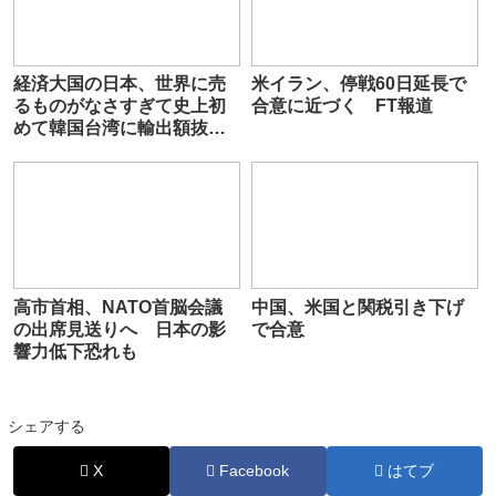
経済大国の日本、世界に売
米イラン、停戦60日延長で
るものがなさすぎて史上初
合意に近づく FT報道
めて韓国台湾に輸出額抜か
され
高市首相、NATO首脳会議
中国、米国と関税引き下げ
の出席見送りへ 日本の影
で合意
響力低下恐れも
シェアする
X
Facebook
はてブ