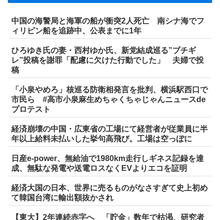
中国の海警局と海軍の船が衝突2人死亡 南シナ海でフ
ィリピン船を追跡中、公表までに1年
ひろゆき氏の妻・西村ゆか氏、新党結成巡る”ブチギ
レ”投稿を謝罪「配慮に欠けた行動でした」 夫婦で投
稿
「小泉やめろ」核巡る防衛相発言を批判、横浜駅西口で
市民ら #高市小泉麻生めちゃくちゃじゃんニュースde
プロテスト
経済崩壊の中国・広東省の工場にて経営者が従業員に半
年以上給料未払いした挙句高飛び。工場は空っぽに
日産e-power、無給油で1980km走行しギネス記録を達
成、無駄な発電や送電ロスなくEVよりエコを証明
経済大国の日本、世界に売るものがなさすぎて史上初め
て韓国台湾に輸出額抜かされ
【東大】2年連続赤字へ 「貯金」数年で枯渇、研究者