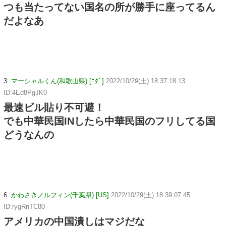
つも当たってない国名の所が勝手に座ってるん
だよなあ
3:
マーシャルくん(和歌山県) [ﾆﾀﾞ]
2022/10/29(土) 18:37:18.13
ID:4Ed8PgJK0
最速ビル貼り不可避！
でも中華民国INしたら中華民国のフリしてる国
どうなんの
6:
かわさきノルフィン(千葉県) [US]
2022/10/29(土) 18:39:07.45
ID:rygRnTC80
アメリカの中国潰しはマジだな