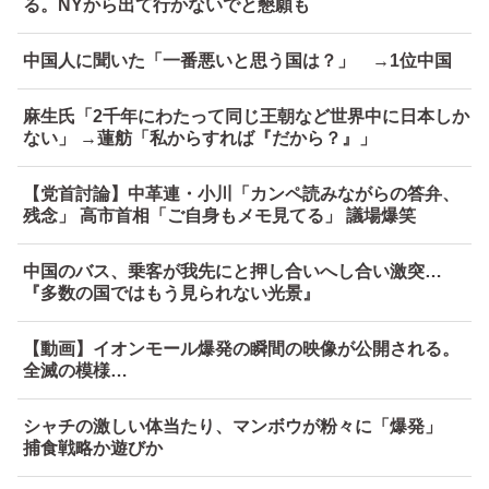
る。NYから出て行かないでと懇願も
中国人に聞いた「一番悪いと思う国は？」 →1位中国
麻生氏「2千年にわたって同じ王朝など世界中に日本しか
ない」 →蓮舫「私からすれば『だから？』」
【党首討論】中革連・小川「カンペ読みながらの答弁、
残念」 高市首相「ご自身もメモ見てる」 議場爆笑
中国のバス、乗客が我先にと押し合いへし合い激突…
『多数の国ではもう見られない光景』
【動画】イオンモール爆発の瞬間の映像が公開される。
全滅の模様…
シャチの激しい体当たり、マンボウが粉々に「爆発」
捕食戦略か遊びか