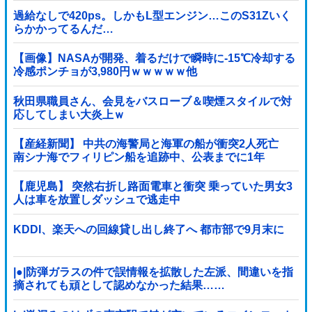
過給なしで420ps。しかもL型エンジン…このS31Zいく
らかかってるんだ…
【画像】NASAが開発、着るだけで瞬時に-15℃冷却する
冷感ポンチョが3,980円ｗｗｗｗｗ他
秋田県職員さん、会見をバスローブ＆喫煙スタイルで対
応してしまい大炎上ｗ
【産経新聞】 中共の海警局と海軍の船が衝突2人死亡
南シナ海でフィリピン船を追跡中、公表までに1年
【鹿児島】 突然右折し路面電車と衝突 乗っていた男女3
人は車を放置しダッシュで逃走中
KDDI、楽天への回線貸し出し終了へ 都市部で9月末に
|●|防弾ガラスの件で誤情報を拡散した左派、間違いを指
摘されても頑として認めなかった結果……