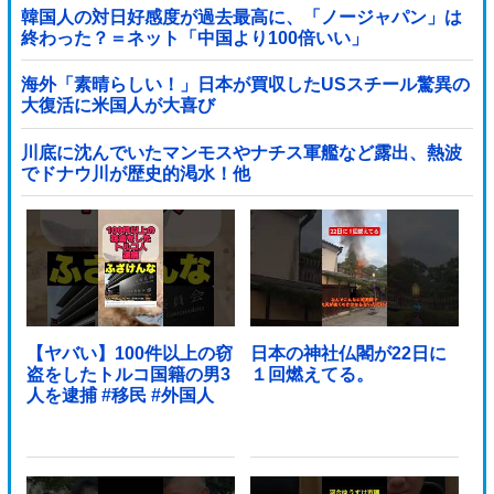
韓国人の対日好感度が過去最高に、「ノージャパン」は
終わった？＝ネット「中国より100倍いい」
海外「素晴らしい！」日本が買収したUSスチール驚異の
大復活に米国人が大喜び
川底に沈んでいたマンモスやナチス軍艦など露出、熱波
でドナウ川が歴史的渇水！他
【ヤバい】100件以上の窃
日本の神社仏閣が22日に
盗をしたトルコ国籍の男3
１回燃えてる。
人を逮捕 #移民 #外国人