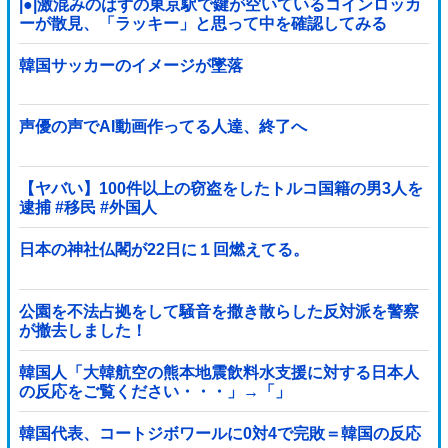
|●|激混みのはずの東京駅で鍵が空いているコインロッカ
ーが散見、「ラッキー」と思って中を確認してみる
と……
韓国サッカーのイメージが墜落
声優の声でAI動画作ってる人達、終了へ
【ヤバい】100件以上の窃盗をしたトルコ国籍の男3人を
逮捕 #移民 #外国人
日本の神社仏閣が22日に１回燃えてる。
公園を不法占拠をして騒音を撒き散らした反対派を警察
が撤去しました！
韓国人「大韓航空の熊本地震飲料水支援に対する日本人
の反応をご覧ください・・・」→「」
韓国代表、コートジボワールに0対4で完敗＝韓国の反応