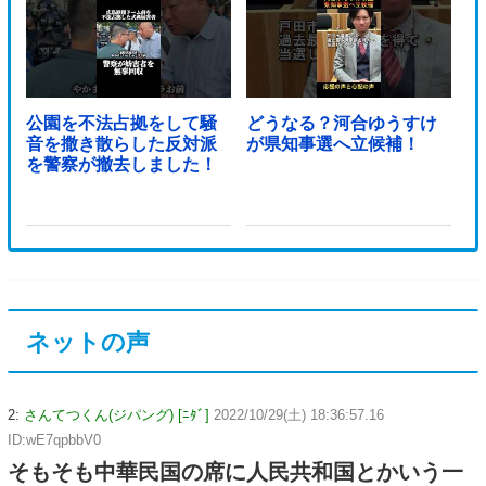
公園を不法占拠をして騒
どうなる？河合ゆうすけ
音を撒き散らした反対派
が県知事選へ立候補！
を警察が撤去しました！
ネットの声
2:
さんてつくん(ジパング) [ﾆﾀﾞ]
2022/10/29(土) 18:36:57.16
ID:wE7qpbbV0
そもそも中華民国の席に人民共和国とかいう一