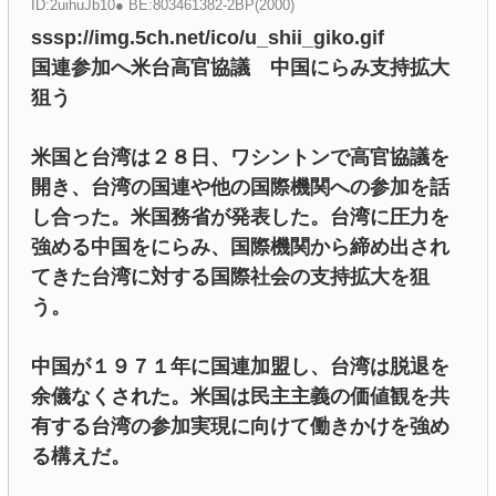
ID:2uihuJb10● BE:803461382-2BP(2000)
sssp://img.5ch.net/ico/u_shii_giko.gif
国連参加へ米台高官協議 中国にらみ支持拡大
狙う
米国と台湾は２８日、ワシントンで高官協議を
開き、台湾の国連や他の国際機関への参加を話
し合った。米国務省が発表した。台湾に圧力を
強める中国をにらみ、国際機関から締め出され
てきた台湾に対する国際社会の支持拡大を狙
う。
中国が１９７１年に国連加盟し、台湾は脱退を
余儀なくされた。米国は民主主義の価値観を共
有する台湾の参加実現に向けて働きかけを強め
る構えだ。