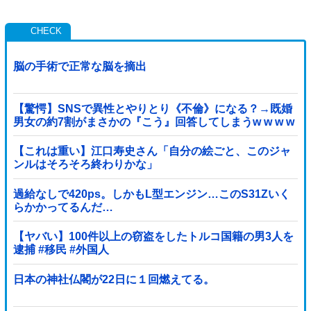
脳の手術で正常な脳を摘出
【驚愕】SNSで異性とやりとり《不倫》になる？→既婚
男女の約7割がまさかの『こう』回答してしまうw w w w
w w w w
【これは重い】江口寿史さん「自分の絵ごと、このジャ
ンルはそろそろ終わりかな」
過給なしで420ps。しかもL型エンジン…このS31Zいく
らかかってるんだ…
【ヤバい】100件以上の窃盗をしたトルコ国籍の男3人を
逮捕 #移民 #外国人
日本の神社仏閣が22日に１回燃えてる。