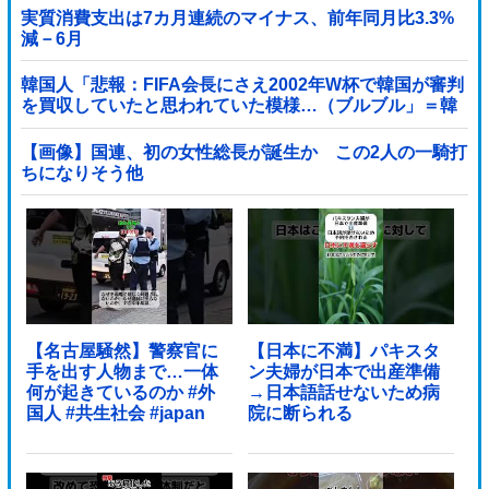
実質消費支出は7カ月連続のマイナス、前年同月比3.3%
減－6月
韓国人「悲報：FIFA会長にさえ2002年W杯で韓国が審判
を買収していたと思われていた模様…（ブルブル」＝韓
国の反応
【画像】国連、初の女性総長が誕生か この2人の一騎打
ちになりそう他
【名古屋騒然】警察官に
【日本に不満】パキスタ
手を出す人物まで…一体
ン夫婦が日本で出産準備
何が起きているのか #外
→日本語話せないため病
国人 #共生社会 #japan
院に断られる