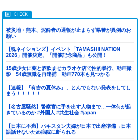
被災地・熊本、泥酔者の通報が止まらず県警が異例のお
願い
【魂ネイションズ】イベント「TAMASHII NATION
2026」開催決定、「開催記念商品」も公開！
15歳少女に薬と酒飲ませカラオケ店で性的暴行、動画撮
影 54歳無職を再逮捕 動画770本も見つかる
【速報】『有吉の夏休み』、とんでもない発表をしてし
まう！！！！！
【名古屋騒然】警察官に手を出す人物まで…一体何が起
きているのか #外国人 #共生社会 #japan
【日本に不満】パキスタン夫婦が日本で出産準備→日本
語話せないため病院に断られる