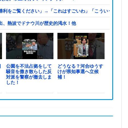
利をご覧ください」→「これはすごいわ」「こういうのを見る
出、熱波でドナウ川が歴史的渇水！他
日
公園を不法占拠をして
どうなる？河合ゆうす
騒音を撒き散らした反
けが県知事選へ立候
対派を警察が撤去しま
補！
した！