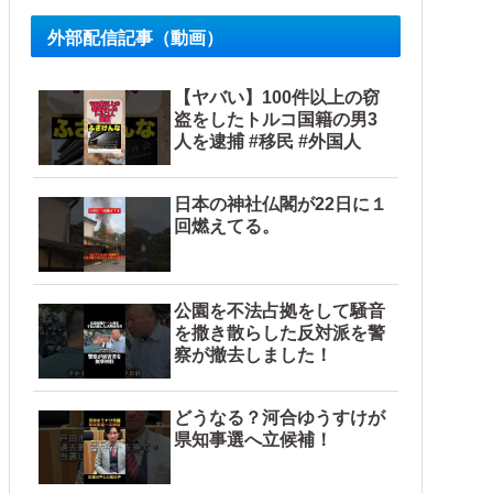
外部配信記事（動画）
【ヤバい】100件以上の窃
盗をしたトルコ国籍の男3
人を逮捕 #移民 #外国人
日本の神社仏閣が22日に１
回燃えてる。
公園を不法占拠をして騒音
を撒き散らした反対派を警
察が撤去しました！
どうなる？河合ゆうすけが
県知事選へ立候補！