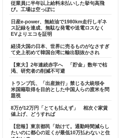
従業員に半年以上給料未払いした挙句高飛
び。工場は空っぽに
日産e-power、無給油で1980km走行しギネ
ス記録を達成、無駄な発電や送電ロスなく
EVよりエコを証明
経済大国の日本、世界に売るものがなさすぎ
て史上初めて韓国台湾に輸出額抜かされ
【東大】2年連続赤字へ 「貯金」数年で枯
渇、研究者の削減不可避
トランプ氏、「出産旅行」禁じる大統領令
米国籍取得を目的とした中国人らの渡米を問
題視
8万が12万円「とても払えず」 相次ぐ家賃
値上げ、どうすれば
【悲報】東京都民「助けて。通勤時間減らし
たいのに都心の近くが最低10万払わないと住