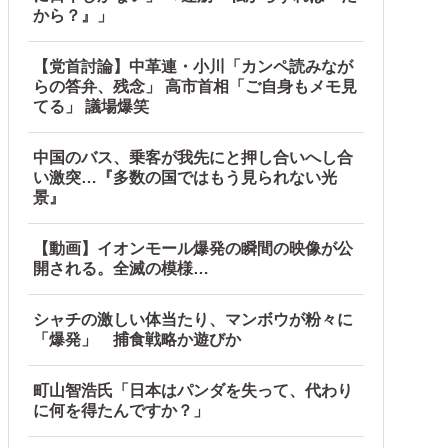
から？』」
と日本人は何か適当に作る感じがしない・...
【党首討論】中革連・小川「カンペ読みなが
らの答弁、残念」 高市首相「ご自身もメモ見
てる」 議場爆笑
中国のバス、乗客が我先にと押し合いへし合
い激突…『多数の国ではもう見られない光
景』
【動画】イオンモール爆発の瞬間の映像が公
開される。全滅の模様…
シャチの激しい体当たり、マンボウが粉々に
「爆発」 捕食戦略か遊びか
町山智浩氏「日本はパンダを失って、代わり
に何を得たんですか？」