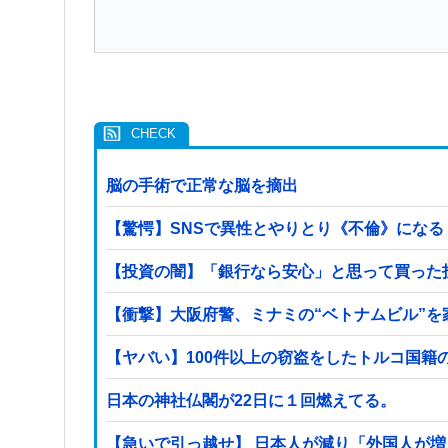
脳の手術で正常な脳を摘出
【驚愕】SNSで異性とやりとり《不倫》になる？→
【投資の闇】「銀行なら安心」と思って買った
【衝撃】大阪府警、ミナミの“ベトナムビル”
日本の神社仏閣が22日に１回燃えてる。
【急いで引っ越せ】 日本人が減り「外国人が増