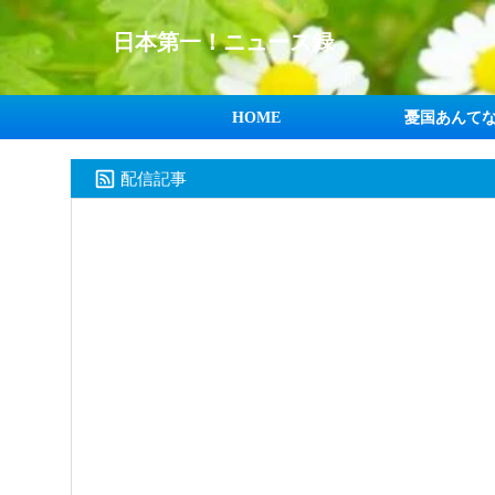
日本第一！ニュース録
HOME
憂国あんて
配信記事