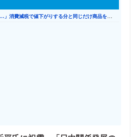
【消費税率1％】 「下げるのが筋なんですけど…」消費減税で値下がりする分と同じだけ商品を値上げして店頭価格を変えない店も