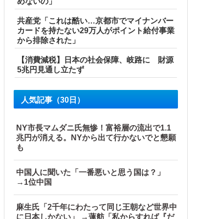
めないの」
共産党「これは酷い…京都市でマイナンバー
カードを持たない29万人がポイント給付事業
から排除された」
【消費減税】日本の社会保障、岐路に 財源
5兆円見通し立たず
人気記事（30日）
 w w w
NY市長マムダニ氏無惨！富裕層の流出で1.1
兆円が消える。NYから出て行かないでと懇願
も
中国人に聞いた「一番悪いと思う国は？」
→1位中国
麻生氏「2千年にわたって同じ王朝など世界中
に日本しかない」 →蓮舫「私からすれば『だ