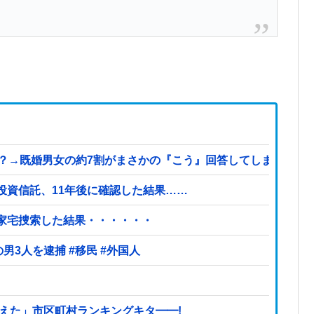
既婚男女の約7割がまさかの『こう』回答してしまうw w w w w
投資信託、11年後に確認した結果……
を家宅捜索した結果・・・・・・
【ヤバい】100件以上の窃盗をしたトルコ国籍の男3人を逮捕 #移民 #外国人
えた」市区町村ランキングキタ━━!