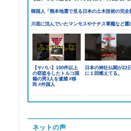
韓国人「熊本地震で見る日本の土木技術の完全勝
川底に沈んでいたマンモスやナチス軍艦など露
【ヤバい】100件以上
日本の神社仏閣が22
の窃盗をしたトルコ国
に１回燃えてる。
籍の男3人を逮捕 #移
民 #外国人
ネットの声