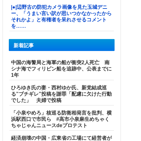
|●|辺野古の防犯カメラ画像を見た玉城デニ
ー、「うまい言い訳が思いつかなかったから
それかよ」と有権者を呆れさせるコメント
を……
新着記事
中国の海警局と海軍の船が衝突2人死亡 南
シナ海でフィリピン船を追跡中、公表までに
1年
ひろゆき氏の妻・西村ゆか氏、新党結成巡
る”ブチギレ”投稿を謝罪「配慮に欠けた行動
でした」 夫婦で投稿
「小泉やめろ」核巡る防衛相発言を批判、横
浜駅西口で市民ら #高市小泉麻生めちゃく
ちゃじゃんニュースdeプロテスト
経済崩壊の中国・広東省の工場にて経営者が