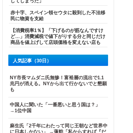
してしまった」
赤十字、スペイン領セウタに殺到した不法移
民に物資を支給
【消費税率1％】「下げるのが筋なんですけ
ど…」消費減税で値下がりする分と同じだけ
商品を値上げして店頭価格を変えない店も
人気記事（30日）
NY市長マムダニ氏無惨！富裕層の流出で1.1
兆円が消える。NYから出て行かないでと懇願
も
中国人に聞いた「一番悪いと思う国は？」
→1位中国
麻生氏「2千年にわたって同じ王朝など世界中
に日本しかない」 →蓮舫「私からすれば『だ