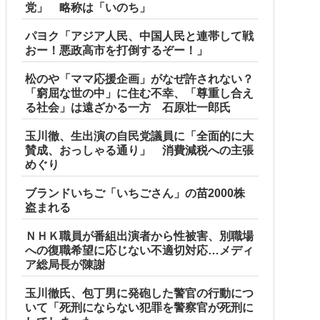
党」 略称は「いのち」
パヨク「アジア人民、中国人民と連帯して戦
おー！悪政高市を打倒するぞー！」
松のや「ママ応援企画」がなぜ許されない？
「窮屈な世の中」に住む不幸、「尊重し合え
る社会」は遠ざかる一方 石原壮一郎氏
玉川徹、生出演の自民党議員に「全面的に大
賛成、おっしゃる通り」 消費減税への主張
めぐり
ブランドいちご「いちごさん」の苗2000株
盗まれる
ＮＨＫ職員が番組出演者から性被害、別職場
への復職希望に応じない不適切対応…メディ
ア総局長が陳謝
玉川徹氏、包丁男に発砲した警官の行動につ
いて「死刑にならない犯罪を警察官が死刑に