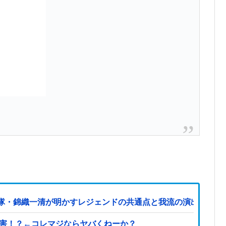
隊・錦織一清が明かすレジェンドの共通点と我流の演出論
被害！？←コレマジならヤバくねーか？