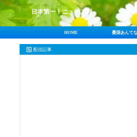
日本第一！ニュース録
HOME
憂国あんて
配信記事