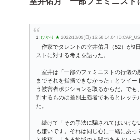
室井佑月 一部フェミニスト
1:
ひかり ★
2022/10/09(日) 15:58:14.04 ID:CAP_U
作家でタレントの室井佑月（52）が9
ストに対する考えを語った。
室井は「一部のフェミニストの行儀の悪
までそれを指摘できなかった」とツイー
う被害者ポジションを取るからだ。でも
判するものは差別主義者であるとレッテ
た。
続けて「その手法に騙されてはいけない
も嫌いです。それは同じ心に一緒にあっ
と投稿。「ある地域の人間であるといっ