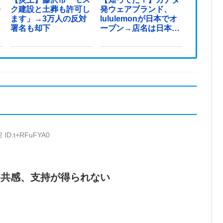
を
ク建設と土葬も許可し
発ウェアブランド、
ます」→3万人の反対
lululemonが日本でオ
署名も却下
ープン→店名は日本差
別からできた？
72 ID:t+RFuFYA0
ら共感、支持が得られない