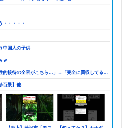
う・・・・・
う中国人の子供
ｗｗ
性的接待の全容がこちら…」→「完全に買収してる…（ブルブ
珍百景】他
オ
【炎上】藤沢市「モス
【知ってた？】カナダ