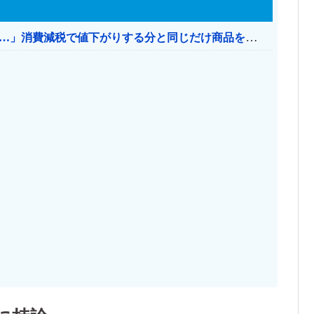
【消費税率1％】 「下げるのが筋なんですけど…」消費減税で値下がりする分と同じだけ商品を値上げして店頭価格を変えない店も