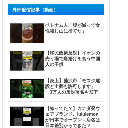
外部配信記事（動画）
ベトナム人「腹が減って女
性殺し山に捨てた」
【移民政策反対】イオンの
売り場で唐揚げを食う中国
人の子供
【炎上】藤沢市「モスク建
設と土葬も許可します」
→3万人の反対署名も却下
【知ってた？】カナダ発ウ
ェアブランド、lululemon
が日本でオープン→店名は
日本差別からできた？