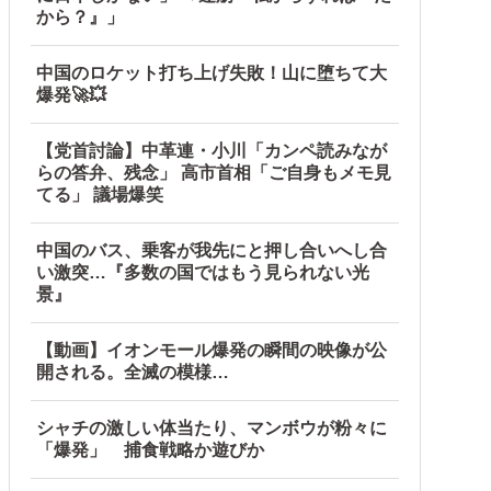
から？』」
中国のロケット打ち上げ失敗！山に堕ちて大
爆発🚀💥
【党首討論】中革連・小川「カンペ読みなが
らの答弁、残念」 高市首相「ご自身もメモ見
てる」 議場爆笑
中国のバス、乗客が我先にと押し合いへし合
い激突…『多数の国ではもう見られない光
ル」＝韓国の反応
景』
【動画】イオンモール爆発の瞬間の映像が公
開される。全滅の模様…
シャチの激しい体当たり、マンボウが粉々に
「爆発」 捕食戦略か遊びか