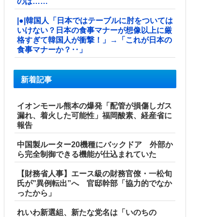
のは……
|●|韓国人「日本ではテーブルに肘をついては
いけない？日本の食事マナーが想像以上に厳
格すぎて韓国人が衝撃！」→「これが日本の
食事マナーか？‥」
新着記事
イオンモール熊本の爆発「配管が損傷しガス
漏れ、着火した可能性」福岡酸素、経産省に
報告
中国製ルーター20機種にバックドア 外部か
ら完全制御できる機能が仕込まれていた
【財務省人事】エース級の財務官僚・一松旬
氏が”異例転出”へ 官邸幹部「協力的でなか
ったから」
れいわ新選組、新たな党名は「いのちの