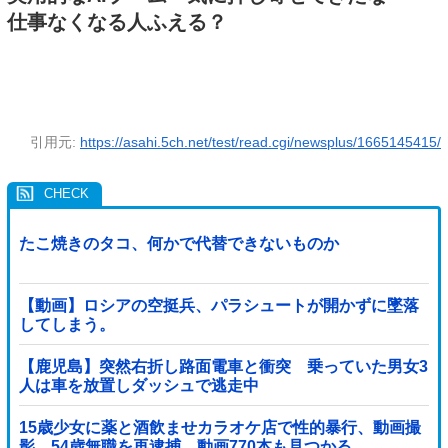
仕事なくなる人ふえる？
引用元:
https://asahi.5ch.net/test/read.cgi/newsplus/1665145415/
たこ焼きのタコ、何かで代替できないものか
【動画】ロシアの空挺兵、パラシュートが開かずに墜落
してしまう。
【鹿児島】突然右折し路面電車と衝突 乗っていた男女3
人は車を放置しダッシュで逃走中
15歳少女に薬と酒飲ませカラオケ店で性的暴行、動画撮
影 54歳無職を再逮捕 動画770本も見つかる