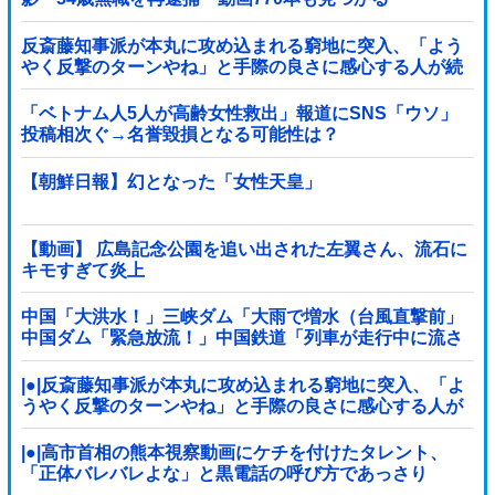
反斎藤知事派が本丸に攻め込まれる窮地に突入、「よう
やく反撃のターンやね」と手際の良さに感心する人が続
出中他
「ベトナム人5人が高齢女性救出」報道にSNS「ウソ」
投稿相次ぐ→名誉毀損となる可能性は？
【朝鮮日報】幻となった「女性天皇」
【動画】 広島記念公園を追い出された左翼さん、流石に
キモすぎて炎上
中国「大洪水！」三峡ダム「大雨で増水（台風直撃前」
中国ダム「緊急放流！」中国鉄道「列車が走行中に流さ
れる」中国避難所「支援物資は有料です」謎の勢力
「え」→
|●|反斎藤知事派が本丸に攻め込まれる窮地に突入、「よ
うやく反撃のターンやね」と手際の良さに感心する人が
続出中
|●|高市首相の熊本視察動画にケチを付けたタレント、
「正体バレバレよな」と黒電話の呼び方であっさり
と……