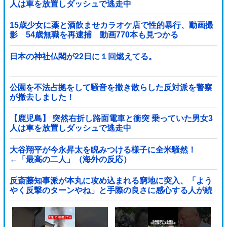
人は車を放置しダッシュで逃走中
15歳少女に薬と酒飲ませカラオケ店で性的暴行、動画撮
影 54歳無職を再逮捕 動画770本も見つかる
日本の神社仏閣が22日に１回燃えてる。
公園を不法占拠をして騒音を撒き散らした反対派を警察
が撤去しました！
【鹿児島】 突然右折し路面電車と衝突 乗っていた男女3
人は車を放置しダッシュで逃走中
大谷翔平が今永昇太を睨みつける様子に全米騒然！
←「最高の二人」（海外の反応）
反斎藤知事派が本丸に攻め込まれる窮地に突入、「よう
やく反撃のターンやね」と手際の良さに感心する人が続
出中他