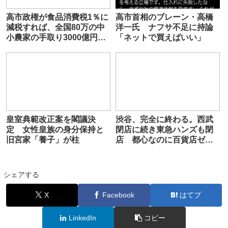
高市政権が食品消費税1％に
高市首相のブレーン・高橋
減税すれば、全国80万の中
洋一氏 ナフサ不足に持論
小農家の手取り3000億円以
「ネットで買えばいい」
上減、離農へ
皇室典範改正案を閣議決
渋谷、完全に終わる。西武
定 女性皇族の身分保持と
閉店に続き東急ハンズも閉
旧宮家「養子」が柱
店 都心なのに百貨店ゼロ
の街に…
シェアする
X
Facebook
はてブ
LinkedIn
コピー