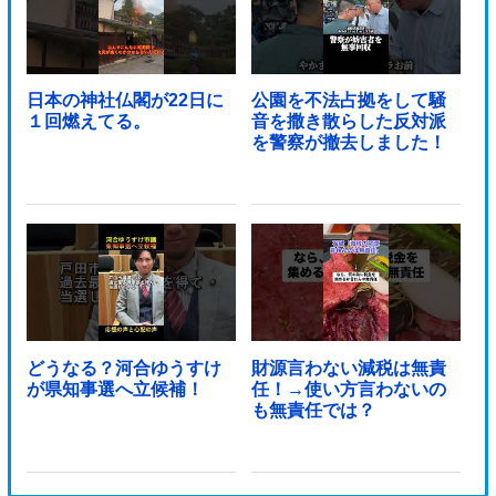
日本の神社仏閣が22日に
公園を不法占拠をして騒
１回燃えてる。
音を撒き散らした反対派
を警察が撤去しました！
どうなる？河合ゆうすけ
財源言わない減税は無責
が県知事選へ立候補！
任！→使い方言わないの
も無責任では？