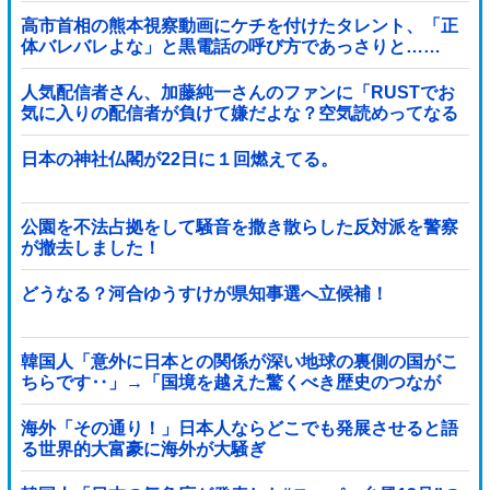
高市首相の熊本視察動画にケチを付けたタレント、「正
体バレバレよな」と黒電話の呼び方であっさりと……
人気配信者さん、加藤純一さんのファンに「RUSTでお
気に入りの配信者が負けて嫌だよな？空気読めってなる
よな？その結果がVCR。お前らVCR向いて...
日本の神社仏閣が22日に１回燃えてる。
公園を不法占拠をして騒音を撒き散らした反対派を警察
が撤去しました！
どうなる？河合ゆうすけが県知事選へ立候補！
韓国人「意外に日本との関係が深い地球の裏側の国がこ
ちらです‥」→「国境を越えた驚くべき歴史のつなが
り‥」
海外「その通り！」日本人ならどこでも発展させると語
る世界的大富豪に海外が大騒ぎ