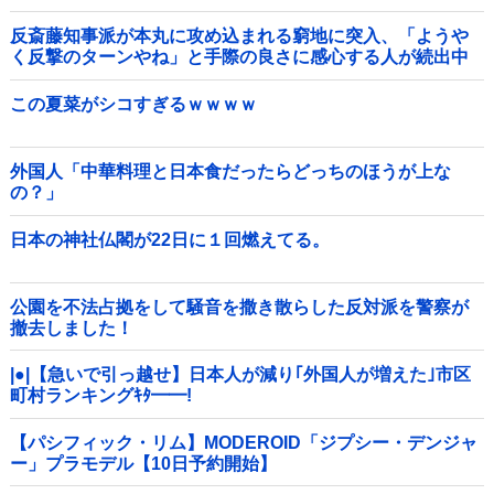
反斎藤知事派が本丸に攻め込まれる窮地に突入、「ようや
く反撃のターンやね」と手際の良さに感心する人が続出中
他
この夏菜がシコすぎるｗｗｗｗ
外国人「中華料理と日本食だったらどっちのほうが上な
の？」
日本の神社仏閣が22日に１回燃えてる。
公園を不法占拠をして騒音を撒き散らした反対派を警察が
撤去しました！
|●|【急いで引っ越せ】日本人が減り｢外国人が増えた｣市区
町村ランキングｷﾀ━━!
【パシフィック・リム】MODEROID「ジプシー・デンジャ
ー」プラモデル【10日予約開始】