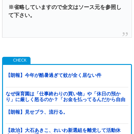
※省略していますので全文はソース元を参照し
て下さい。
【朗報】今年が酷暑過ぎて蚊が全く居ない件
なぜ保育園は「仕事終わりの買い物」や「休日の預か
り」に厳しく怒るのか？「お金を払ってるんだから自由
だろ」主張する保護者 vs 「保育欠如のための施設」と諭
す保育士
【朗報】見せブラ、流行る。
【政治】大石あきこ、れいわ新選組を離党して活動休