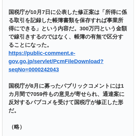
国税庁が10月7日に公表した修正案は「所得に係
る取引を記録した帳簿書類を保存すれば事業所
得にできる」という内容だ。300万円という金額
で線引きするのではなく、帳簿の有無で区分す
ることになった。
https://public-comment.e-
gov.go.jp/servlet/PcmFileDownload?
seqNo=0000242043
国税庁が8月に募ったパブリックコメントには1
カ月間で7059件もの意見が寄せられ、通達案に
反対するパブコメを受けて国税庁が修正した形
だ。
（略）