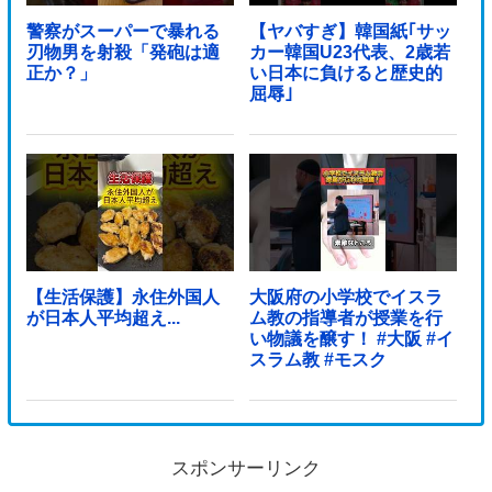
警察がスーパーで暴れる
【ヤバすぎ】韓国紙｢サッ
刃物男を射殺「発砲は適
カー韓国U23代表、2歳若
正か？」
い日本に負けると歴史的
屈辱｣
【生活保護】永住外国人
大阪府の小学校でイスラ
が日本人平均超え...
ム教の指導者が授業を行
い物議を醸す！ #大阪 #イ
スラム教 #モスク
スポンサーリンク