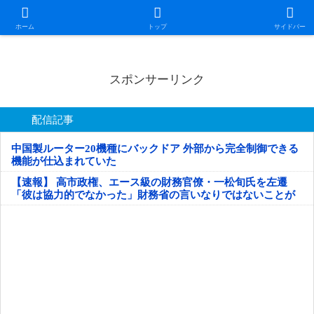
日本第一！ニュース録
ホーム
トップ
サイドバー
スポンサーリンク
配信記事
中国製ルーター20機種にバックドア 外部から完全制御できる
機能が仕込まれていた
【速報】 高市政権、エース級の財務官僚・一松旬氏を左遷
「彼は協力的でなかった」財務省の言いなりではないことが
判明