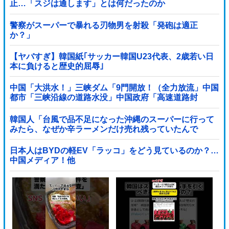
止…「スジは通します」とは何だったのか
警察がスーパーで暴れる刃物男を射殺「発砲は適正
か？」
【ヤバすぎ】韓国紙｢サッカー韓国U23代表、2歳若い日
本に負けると歴史的屈辱｣
中国「大洪水！」三峡ダム「9門開放！（全力放流」中国
都市「三峡沿線の道路水没」中国政府「高速道路封
鎖！」中国ダム「緊急放流に合わせて開門（土砂崩れ発
生」→
韓国人「台風で品不足になった沖縄のスーパーに行って
みたら、なぜか辛ラーメンだけ売れ残っていたんで
す…」
日本人はBYDの軽EV「ラッコ」をどう見ているのか？…
中国メディア！他