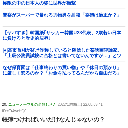
極限の中の日本人の姿に世界が衝撃
警察がスーパーで暴れる刃物男を射殺「発砲は適正か？」
【ヤバすぎ】韓国紙｢サッカー韓国U23代表、2歳若い日本
に負けると歴史的屈辱｣
|●|高市首相が経歴詐称していると確信した某映画評論家、
「上級公務員試験に合格とは書いてないんですが…」とツ
ッコミを受けまくり……
なぜ保育園は「仕事終わりの買い物」や「休日の預かり」
に厳しく怒るのか？「お金を払ってるんだから自由だろ」
主張する保護者 vs 「保育欠如のための施設」と諭す保育士
20:
ニューノーマルの名無しさん
2022/10/08(土) 22:08:59.41
ID:eTr4wzHQ0
帳簿つければいいだけなんじゃないの？