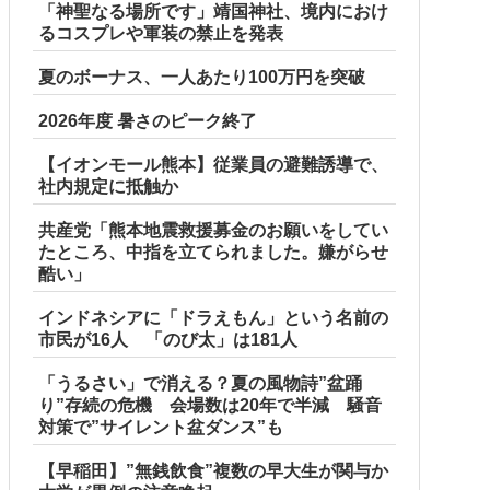
「神聖なる場所です」靖国神社、境内におけ
るコスプレや軍装の禁止を発表
夏のボーナス、一人あたり100万円を突破
2026年度 暑さのピーク終了
【イオンモール熊本】従業員の避難誘導で、
社内規定に抵触か
共産党「熊本地震救援募金のお願いをしてい
たところ、中指を立てられました。嫌がらせ
酷い」
インドネシアに「ドラえもん」という名前の
市民が16人 「のび太」は181人
「うるさい」で消える？夏の風物詩”盆踊
り”存続の危機 会場数は20年で半減 騒音
対策で”サイレント盆ダンス”も
【早稲田】”無銭飲食”複数の早大生が関与か