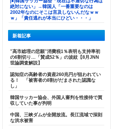
|●|韓国サッカー協会「現在は不適切な行為は
絶対にない」→韓国人「一番重要なのは
2002年なのにそこは言及しないんだなｗｗ
ｗ」「責任逃れが本当にひどい・・・」
新着記事
”高市総理の悲願”消費税1％表明も支持率初
の6割切り…「賛成52％」の波紋【8月JNN
世論調査解説】
認知症の高齢者の資産260兆円が狙われてい
る！ 「被害者の8割がだまされた認識な
し」
韓国サッカー協会、外国人審判を性接待で買
収していた事が判明
中国、三峡ダムが全開放流。長江流域で深刻
な洪水被害