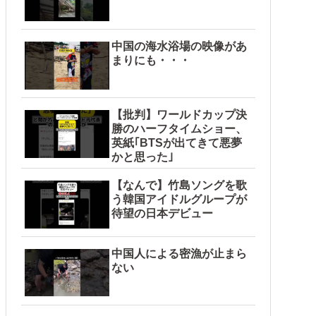
中国の海水浴場の映像があ
まりにも・・・
【批判】ワールドカップ決
勝のハーフタイムショー、
英紙｢BTSが出てきて悪夢
かと思った｣
【なんで】竹島ソングを歌
う韓国アイドルグループが
待望の日本デビュー
中国人による密漁が止まら
ない