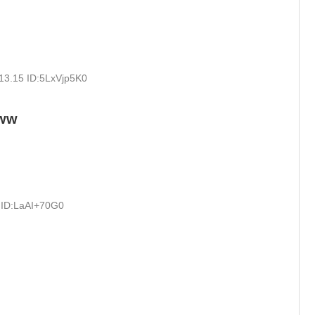
13.15 ID:5LxVjp5K0
ww
 ID:LaAI+70G0