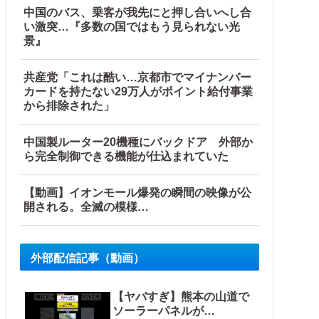
中国のバス、乗客が我先にと押し合いへし合
い激突…『多数の国ではもう見られない光
景』
共産党「これは酷い…京都市でマイナンバー
カードを持たない29万人がポイント給付事業
から排除された」
中国製ルーター20機種にバックドア 外部か
ら完全制御できる機能が仕込まれていた
【動画】イオンモール爆発の瞬間の映像が公
開される。全滅の模様…
外部配信記事（動画）
【ヤバすぎ】熊本の山道で
ソーラーパネルが…