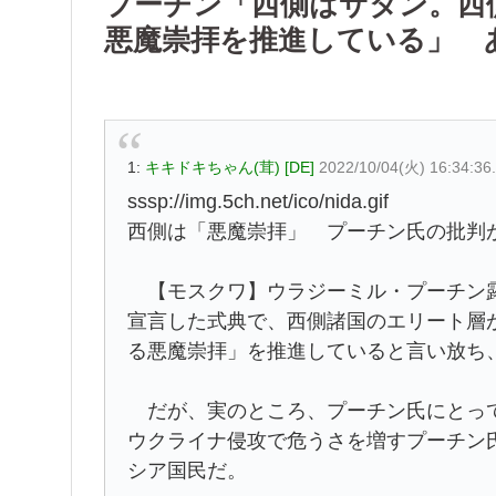
プーチン「西側はサタン。西
悪魔崇拝を推進している」 
1:
キキドキちゃん(茸) [DE]
2022/10/04(火) 16:34:3
sssp://img.5ch.net/ico/nida.gif
西側は「悪魔崇拝」 プーチン氏の批判
【モスクワ】ウラジーミル・プーチン露
宣言した式典で、西側諸国のエリート層
る悪魔崇拝」を推進していると言い放ち
だが、実のところ、プーチン氏にとって
ウクライナ侵攻で危うさを増すプーチン
シア国民だ。