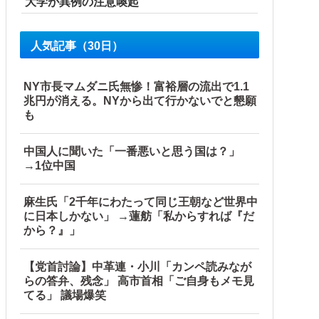
大学が異例の注意喚起
人気記事（30日）
NY市長マムダニ氏無惨！富裕層の流出で1.1
兆円が消える。NYから出て行かないでと懇願
も
中国人に聞いた「一番悪いと思う国は？」
→1位中国
麻生氏「2千年にわたって同じ王朝など世界中
に日本しかない」 →蓮舫「私からすれば『だ
から？』」
【党首討論】中革連・小川「カンペ読みなが
らの答弁、残念」 高市首相「ご自身もメモ見
…他
てる」 議場爆笑