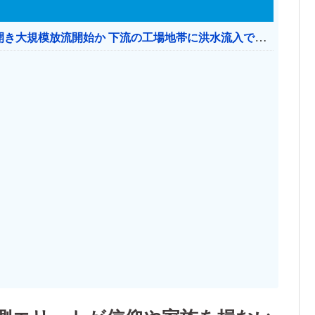
【おわった】 三峡ダム、豪雨で13基の水門を開き大規模放流開始か 下流の工場地帯に洪水流入で崩壊はじまる