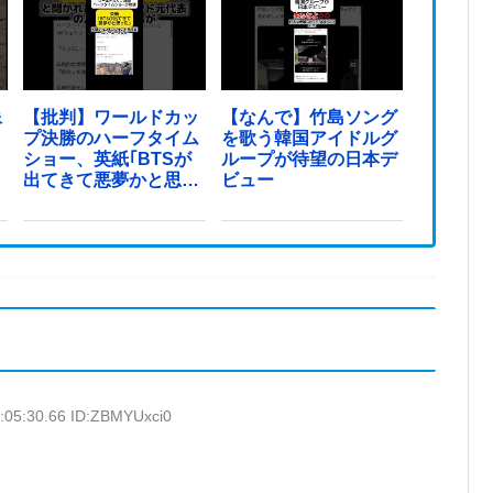
像
【批判】ワールドカッ
【なんで】竹島ソング
プ決勝のハーフタイム
を歌う韓国アイドルグ
ショー、英紙｢BTSが
ループが待望の日本デ
出てきて悪夢かと思っ
ビュー
た｣
:05:30.66 ID:ZBMYUxci0