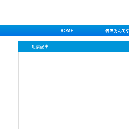
日本第一！ニュース録
HOME
憂国あんて
配信記事