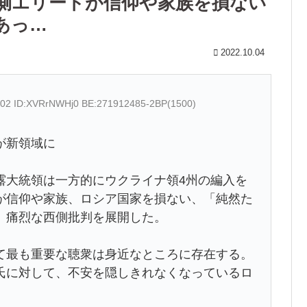
側エリートが信仰や家族を損ない
あっ…
2022.10.04
6.02 ID:XVRrNWHj0 BE:271912485-2BP(1500)
が新領域に
大統領は一方的にウクライナ領4州の編入を
が信仰や家族、ロシア国家を損ない、「純然た
、痛烈な西側批判を展開した。
最も重要な聴衆は身近なところに存在する。
氏に対して、不安を隠しきれなくなっているロ