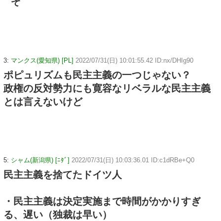
ぞ
3:
マンクス(愛知県) [PL]
2022/07/31(日) 10:01:55.42 ID:nx/DHIg90
ポピュリズムも民主主義の一つじゃない？
政権の反対勢力にも寛容なリベラルな民主主義
とは言えないけど
5:
シャム(新潟県) [ﾆﾀﾞ]
2022/07/31(日) 10:03:36.01 ID:c1dRBe+Q0
民主主義を捨てたドイツ人
・民主主義は決定実施まで時間がかかりすぎ
る、遅い（独裁は早い）