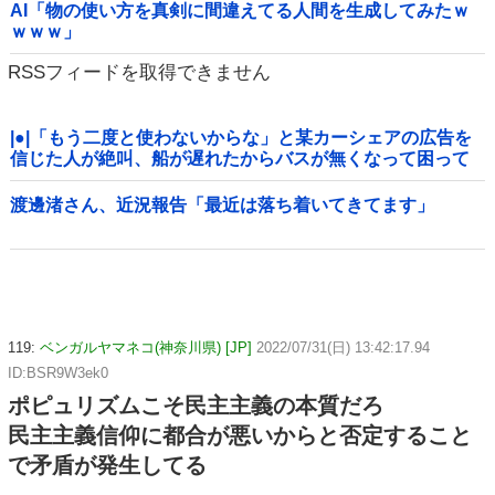
AI「物の使い方を真剣に間違えてる人間を生成してみたｗ
ｗｗｗ」
RSSフィードを取得できません
|●|「もう二度と使わないからな」と某カーシェアの広告を
信じた人が絶叫、船が遅れたからバスが無くなって困って
たりこの看板が…
渡邊渚さん、近況報告「最近は落ち着いてきてます」
119:
ベンガルヤマネコ(神奈川県) [JP]
2022/07/31(日) 13:42:17.94
ID:BSR9W3ek0
ポピュリズムこそ民主主義の本質だろ
民主主義信仰に都合が悪いからと否定すること
で矛盾が発生してる