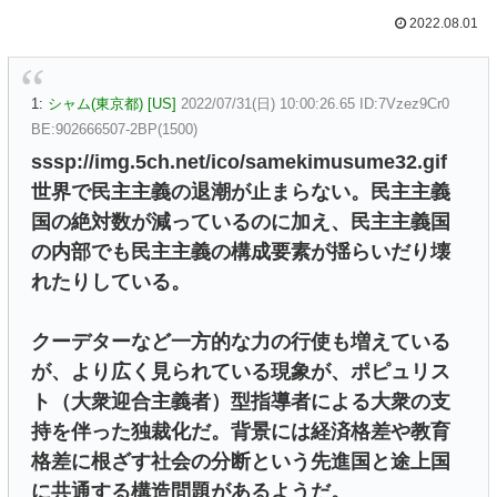
2022.08.01
1:
シャム(東京都) [US]
2022/07/31(日) 10:00:26.65 ID:7Vzez9Cr0
BE:902666507-2BP(1500)
sssp://img.5ch.net/ico/samekimusume32.gif
世界で民主主義の退潮が止まらない。民主主義
国の絶対数が減っているのに加え、民主主義国
の内部でも民主主義の構成要素が揺らいだり壊
れたりしている。
クーデターなど一方的な力の行使も増えている
が、より広く見られている現象が、ポピュリス
ト（大衆迎合主義者）型指導者による大衆の支
持を伴った独裁化だ。背景には経済格差や教育
格差に根ざす社会の分断という先進国と途上国
に共通する構造問題があるようだ。