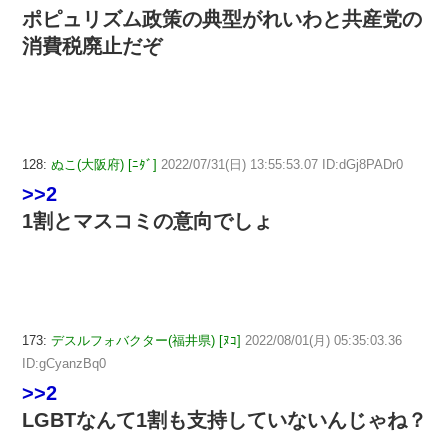
ポピュリズム政策の典型がれいわと共産党の
消費税廃止だぞ
128:
ぬこ(大阪府) [ﾆﾀﾞ]
2022/07/31(日) 13:55:53.07 ID:dGj8PADr0
>>2
1割とマスコミの意向でしょ
173:
デスルフォバクター(福井県) [ﾇｺ]
2022/08/01(月) 05:35:03.36
ID:gCyanzBq0
>>2
LGBTなんて1割も支持していないんじゃね？