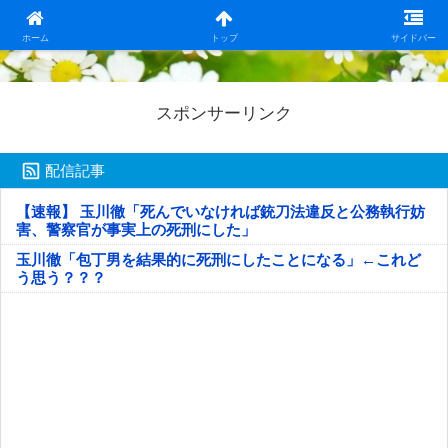
日本第一！ニュース録
ホーム
トップ
サイドバー
スポンサーリンク
配信記事
【速報】 玉川徹「死んでいなければ銃刀法違反と公務執行妨
害、警察官が事実上の死刑にした」
玉川徹「包丁男を結果的に死刑にしたことになる」←これど
う思う？？？