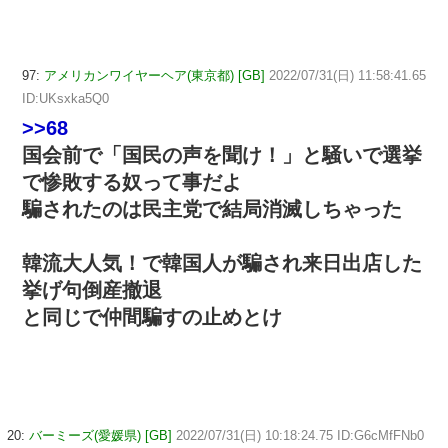
97:
アメリカンワイヤーヘア(東京都) [GB]
2022/07/31(日) 11:58:41.65
ID:UKsxka5Q0
>>68
国会前で「国民の声を聞け！」と騒いで選挙
で惨敗する奴って事だよ
騙されたのは民主党で結局消滅しちゃった
韓流大人気！で韓国人が騙され来日出店した
挙げ句倒産撤退
と同じで仲間騙すの止めとけ
20:
バーミーズ(愛媛県) [GB]
2022/07/31(日) 10:18:24.75 ID:G6cMfFNb0