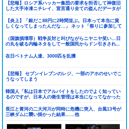
【悲報】ロシア系ハッカー集団の要求を拒否して神復旧
した大手冷凍ニチレイ、宣言通り全ての盗んだデータが
公開される
【炎上】「銀だこ88円に2時間並ぶ。日本って本当に貧
しくなってしまったんだな…」 ネット「祭りに参加して
るだけでなんでこんなこと言われなあかんの...
（国旗損壊罪）戦争反対と叫びながらニヤニヤ笑い…日
の丸を破る内輪ネタをして一般国民からドン引きされ...
在日ベトナム人達、3000匹を乱獲
【悲報】 セブンイレブンのレジ、一部のアホのせいでこ
うなってしまう
韓国人「私は日本でアルバイトをしたのでよく知ってい
るのですが、日本人の衛生管理は本当になってなかった
です」
長江と黄河の二大河川が同時に危機に突入、台風13号が
三峡ダムに襲い掛かった結果……他