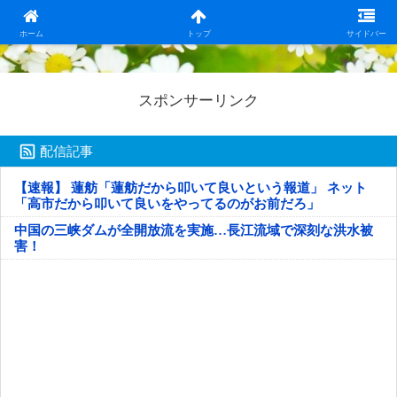
日本第一！ニュース録
ホーム
トップ
サイドバー
スポンサーリンク
配信記事
【速報】 蓮舫「蓮舫だから叩いて良いという報道」 ネット
「高市だから叩いて良いをやってるのがお前だろ」
中国の三峡ダムが全開放流を実施…長江流域で深刻な洪水被
害！