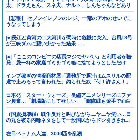
太、ドラえもん、スネ夫、ナルト、しんちゃんなどあり
ます」
【悲報】 セブンイレブンのレジ、一部のアホのせいでこ
うなってしまう
|●|長江と黄河の二大河川が同時に危機に突入、台風13号
が三峡ダムに襲い掛かった結果……
|●|「ここのコンビニの店長マジでヤバい」と利用者が告
発、袋一杯の家庭ゴミをゴミ箱に捨てようとしただけ
で……
インプ稼ぎの情報商材屋「避難所で豚汁はムスリルの配
慮で止めろって言われた」釣られた奴「何！許さん！」
17万いいね
日本発「スター・ウォーズ」長編アニメシリーズにファ
ン興奮…「劇場版にして欲しい」「艦隊戦も派手で面白
い」！
（国旗損壊罪）戦争反対と叫びながらニヤニヤ笑い…日
の丸を破る内輪ネタをして一般国民からドン引きされ...
在日ベトナム人達、3000匹を乱獲