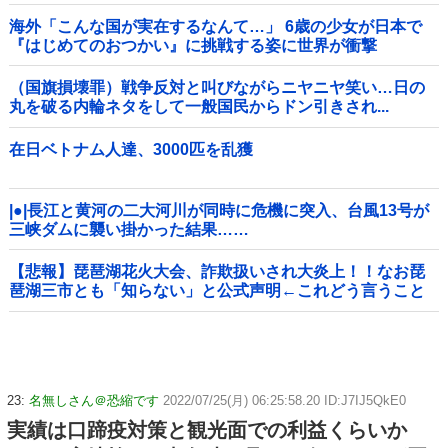
海外「こんな国が実在するなんて…」 6歳の少女が日本で
『はじめてのおつかい』に挑戦する姿に世界が衝撃
（国旗損壊罪）戦争反対と叫びながらニヤニヤ笑い…日の
丸を破る内輪ネタをして一般国民からドン引きされ...
在日ベトナム人達、3000匹を乱獲
|●|長江と黄河の二大河川が同時に危機に突入、台風13号が
三峡ダムに襲い掛かった結果……
【悲報】琵琶湖花火大会、詐欺扱いされ大炎上！！なお琵
琶湖三市とも「知らない」と公式声明←これどう言うこと
なんや！？？？？？？？？
23:
名無しさん＠恐縮です
2022/07/25(月) 06:25:58.20 ID:J7IJ5QkE0
実績は口蹄疫対策と観光面での利益くらいか