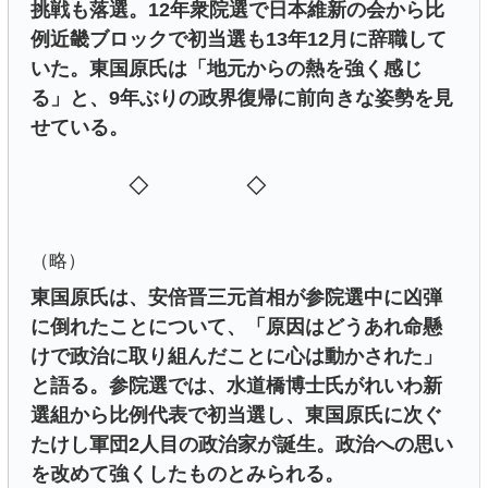
挑戦も落選。12年衆院選で日本維新の会から比
例近畿ブロックで初当選も13年12月に辞職して
いた。東国原氏は「地元からの熱を強く感じ
る」と、9年ぶりの政界復帰に前向きな姿勢を見
せている。
◇ ◇
（略）
東国原氏は、安倍晋三元首相が参院選中に凶弾
に倒れたことについて、「原因はどうあれ命懸
けで政治に取り組んだことに心は動かされた」
と語る。参院選では、水道橋博士氏がれいわ新
選組から比例代表で初当選し、東国原氏に次ぐ
たけし軍団2人目の政治家が誕生。政治への思い
を改めて強くしたものとみられる。