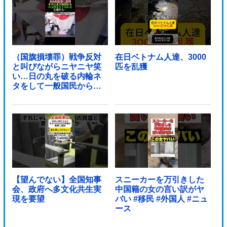
（国旗損壊罪）戦争反対
在日ベトナム人達、3000
と叫びながらニヤニヤ笑
匹を乱獲
い…日の丸を破る内輪ネ
タをして一般国民からド
ン引きされ...
【望んでない】全国知事
スニーカーを万引きした
会、政府へ多文化共生実
中国籍の女の言い訳がヤ
現を要望
バい #移民 #外国人 #ニュ
ース