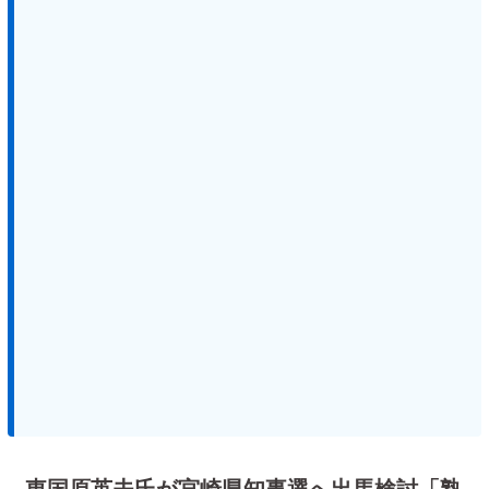
東国原英夫氏が宮崎県知事選へ出馬検討「熟