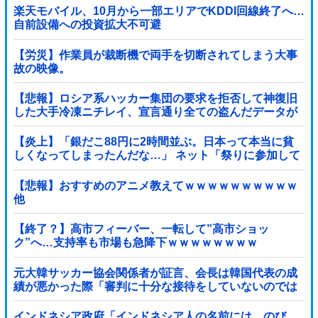
楽天モバイル、10月から一部エリアでKDDI回線終了へ…
自前設備への投資拡大不可避
【労災】作業員が裁断機で両手を切断されてしまう大事
故の映像。
【悲報】ロシア系ハッカー集団の要求を拒否して神復旧
した大手冷凍ニチレイ、宣言通り全ての盗んだデータが
公開される
【炎上】「銀だこ88円に2時間並ぶ。日本って本当に貧
しくなってしまったんだな…」 ネット「祭りに参加して
るだけでなんでこんなこと言われなあかんの...
【悲報】おすすめのアニメ教えてｗｗｗｗｗｗｗｗｗｗ
他
【終了？】高市フィーバー、一転して”高市ショッ
ク”へ…支持率も市場も急降下ｗｗｗｗｗｗｗｗ
元大韓サッカー協会関係者が証言、会長は韓国代表の成
績が悪かった際「審判に十分な接待をしていないのでは
ないかと叱責した」
インドネシア政府「インドネシア人の名前には、のび