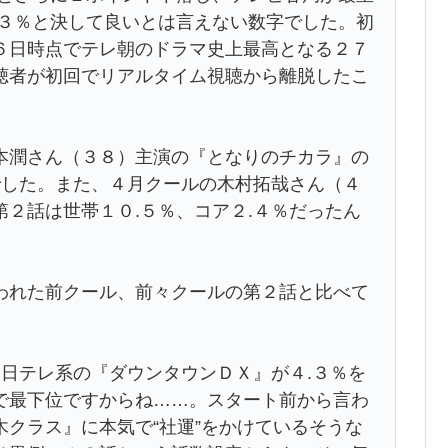
.３％と決して良いとは言えない数字でした。初
６日時点でテレ朝のドラマ史上最高となる２７
聴者が初回でリアルタイム視聴から離脱したこ
潤さん（３８）主演の『となりのチカラ』の
でした。また、４月クールの木村拓哉さん（４
２話は世帯１０.５％、コア２.４％だったん
われた前クール、前々クールの第２話と比べて
。
日テレ系の『ダウンタウンＤＸ』が４.３％を
で最下位ですからね……。スタート前から言わ
クラス』に本気で“社運”をかけているそうな