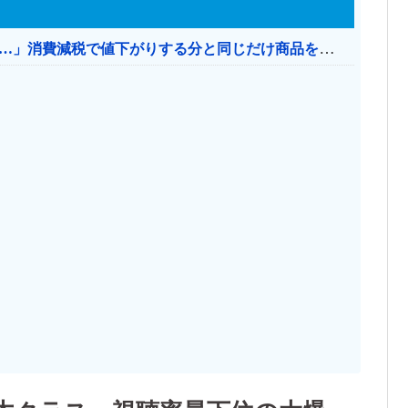
【消費税率1％】 「下げるのが筋なんですけど…」消費減税で値下がりする分と同じだけ商品を値上げして店頭価格を変えない店も