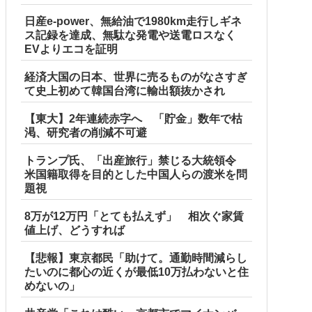
日産e-power、無給油で1980km走行しギネ
ス記録を達成、無駄な発電や送電ロスなく
EVよりエコを証明
経済大国の日本、世界に売るものがなさすぎ
て史上初めて韓国台湾に輸出額抜かされ
【東大】2年連続赤字へ 「貯金」数年で枯
渇、研究者の削減不可避
トランプ氏、「出産旅行」禁じる大統領令
米国籍取得を目的とした中国人らの渡米を問
題視
8万が12万円「とても払えず」 相次ぐ家賃
値上げ、どうすれば
【悲報】東京都民「助けて。通勤時間減らし
たいのに都心の近くが最低10万払わないと住
めないの」