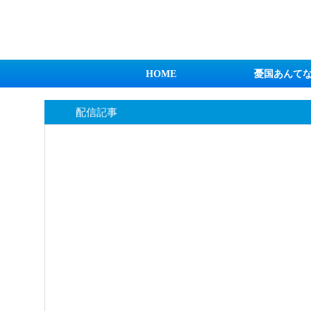
日本第一！ニュース録
HOME
憂国あんて
配信記事