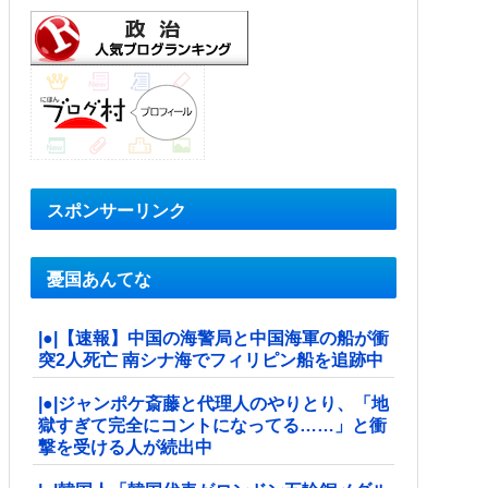
スポンサーリンク
憂国あんてな
|●|【速報】中国の海警局と中国海軍の船が衝
突2人死亡 南シナ海でフィリピン船を追跡中
|●|ジャンポケ斎藤と代理人のやりとり、「地
獄すぎて完全にコントになってる……」と衝
撃を受ける人が続出中