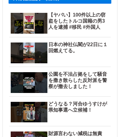
【ヤバい】100件以上の窃
盗をしたトルコ国籍の男3
人を逮捕 #移民 #外国人
日本の神社仏閣が22日に１
回燃えてる。
公園を不法占拠をして騒音
を撒き散らした反対派を警
察が撤去しました！
どうなる？河合ゆうすけが
県知事選へ立候補！
財源言わない減税は無責