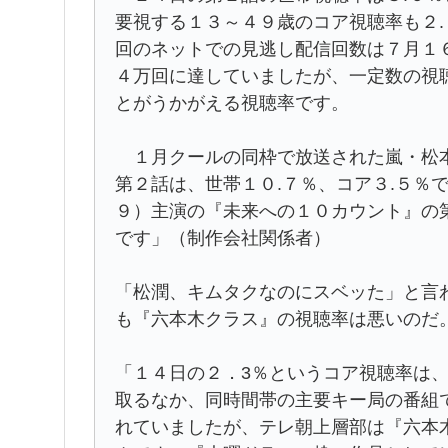
要視する１３～４９歳のコア視聴率も２
回のネットでの見逃し配信回数は７月１
４万回に達していましたが、一定数の視
とがうかがえる視聴率です。
１月クールの同枠で放送された嵐・松本
第２話は、世帯１０.７％、コア３.５％
９）主演の『未来への１０カウント』の第
です」（制作会社関係者）
「松潤、キムタクなのにスベッた」と言
も『六本木クラス』の視聴率は悪いのだ
「１４日の２．3％というコア視聴率は、
取るなか、同時間帯の主要キー局の番組
れていましたが、テレ朝上層部は『六本木