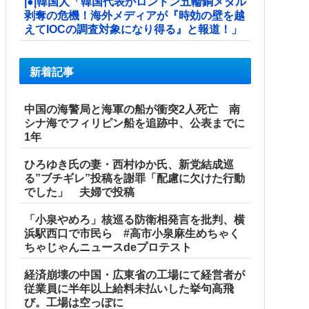
|●|韓国人「韓国代表がロンドン五輪銅メダル
剥奪の危機！海外メディアが『時効の壁を越
えてIOCの調査対象になり得る』と報道！」
新着記事
中国の海警局と海軍の船が衝突2人死亡 南
シナ海でフィリピン船を追跡中、公表までに
1年
ひろゆき氏の妻・西村ゆか氏、新党結成巡
る”ブチギレ”投稿を謝罪「配慮に欠けた行動
でした」 夫婦で投稿
「小泉やめろ」核巡る防衛相発言を批判、横
浜駅西口で市民ら #高市小泉麻生めちゃく
ちゃじゃんニュースdeプロテスト
経済崩壊の中国・広東省の工場にて経営者が
従業員に半年以上給料未払いした挙句高飛
び。工場は空っぽに