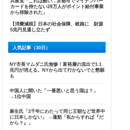
共産党「これは酷い…京都市でマイナンバー
カードを持たない29万人がポイント給付事業
から排除された」
【消費減税】日本の社会保障、岐路に 財源
5兆円見通し立たず
人気記事（30日）
NY市長マムダニ氏無惨！富裕層の流出で1.1
兆円が消える。NYから出て行かないでと懇願
も
中国人に聞いた「一番悪いと思う国は？」
→1位中国
麻生氏「2千年にわたって同じ王朝など世界中
に日本しかない」 →蓮舫「私からすれば『だ
から？』」