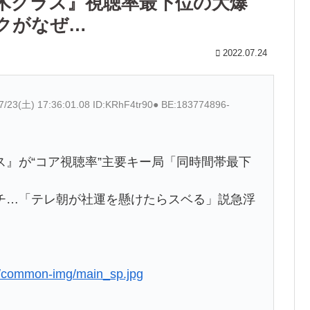
木クラス』視聴率最下位の大爆
クがなぜ…
2022.07.24
7/23(土) 17:36:01.08 ID:KRhF4tr90● BE:183774896-
』が“コア視聴率”主要キー局「同時間帯最下
チ…「テレ朝が社運を懸けたらスベる」説急浮
ss/common-img/main_sp.jpg