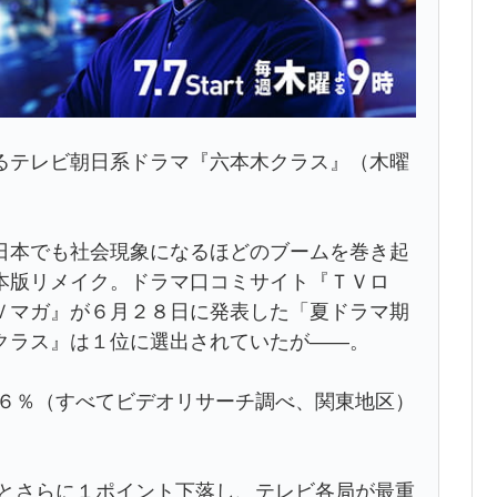
テレビ朝日系ドラマ『六本木クラス』（木曜
本でも社会現象になるほどのブームを巻き起
本版リメイク。ドラマ口コミサイト『ＴＶロ
Ｖマガ』が６月２８日に発表した「夏ドラマ期
クラス』は１位に選出されていたが――。
６％（すべてビデオリサーチ調べ、関東地区）
％とさらに１ポイント下落し、テレビ各局が最重