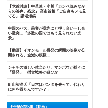
【党首討論】中革連・小川「カンペ読みなが
らの答弁、残念」 高市首相「ご自身もメモ見
てる」 議場爆笑
中国のバス、乗客が我先にと押し合いへし合
い激突…『多数の国ではもう見られない光
景』
【動画】イオンモール爆発の瞬間の映像が公
開される。全滅の模様…
シャチの激しい体当たり、マンボウが粉々に
「爆発」 捕食戦略か遊びか
町山智浩氏「日本はパンダを失って、代わり
に何を得たんですか？」
外部配信記事（動画）