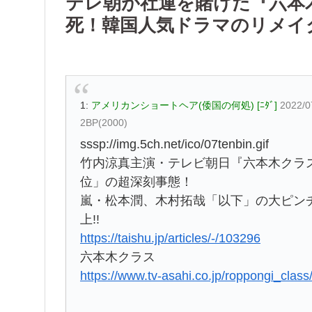
テレ朝が社運を賭けた『六本
死！韓国人気ドラマのリメイ
1:
アメリカンショートヘア(倭国の何処) [ﾆﾀﾞ]
2022/0
2BP(2000)
sssp://img.5ch.net/ico/07tenbin.gif
竹内涼真主演・テレビ朝日『六本木クラス
位」の超深刻事態！
嵐・松本潤、木村拓哉「以下」の大ピン
上!!
https://taishu.jp/articles/-/103296
六本木クラス
https://www.tv-asahi.co.jp/roppongi_cla