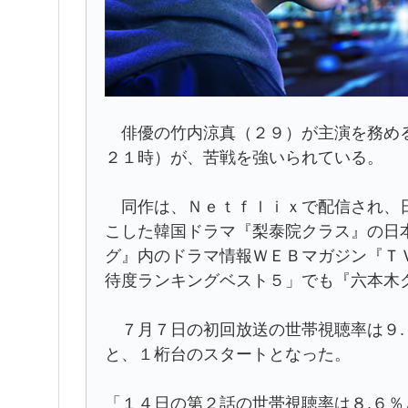
俳優の竹内涼真（２９）が主演を務める
２１時）が、苦戦を強いられている。
同作は、Ｎｅｔｆｌｉｘで配信され、日
こした韓国ドラマ『梨泰院クラス』の日
グ』内のドラマ情報ＷＥＢマガジン『Ｔ
待度ランキングベスト５」でも『六本木
７月７日の初回放送の世帯視聴率は９.
と、１桁台のスタートとなった。
「１４日の第２話の世帯視聴率は８.６