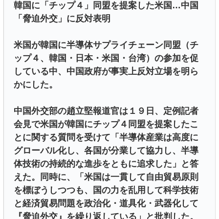
韓国に「チップ４」同盟を提案した米国…中国
「脅迫外交」に反対表明
米国が韓国に半導体サプライチェーン同盟（チ
ップ４、韓国・日本・米国・台湾）の参加を促
している中、中国政府が事実上反対立場を明ら
かにした。
中国外交部の趙立堅報道官は１９日、定例記者
会見で米国が韓国にチップ４同盟を提案したこ
とに関する質問を受けて「半導体産業は高度に
グローバル化し、各国が分業して協力し、半導
体技術の持続的な進歩をともに追求した」と答
えた。同時に、「米国は一貫して自由貿易原則
を標ぼうしつつも、国の力を乱用して科学技術
と経済貿易問題を政治化・道具化・武器化して
『脅迫外交』を繰り返している」と批判した。