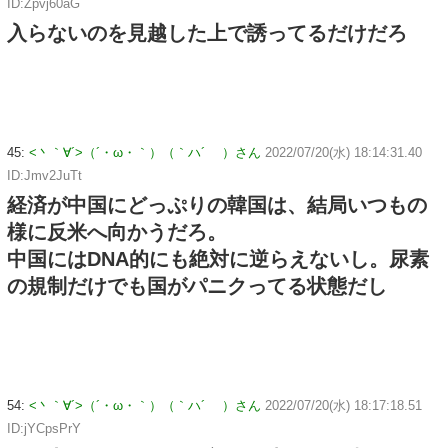
ID:Zpvj60aG
入らないのを見越した上で誘ってるだけだろ
45:
<丶｀∀´>（´・ω・｀）（｀ハ´ ）さん
2022/07/20(水) 18:14:31.40
ID:Jmv2JuTt
経済が中国にどっぷりの韓国は、結局いつもの
様に反米へ向かうだろ。
中国にはDNA的にも絶対に逆らえないし。尿素
の規制だけでも国がパニクってる状態だし
54:
<丶｀∀´>（´・ω・｀）（｀ハ´ ）さん
2022/07/20(水) 18:17:18.51
ID:jYCpsPrY