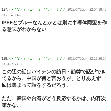
127:
<丶｀∀´>（´・ω・｀）（｀ハ´ ）さん
2022/07/20(水) 22:04:38.48
ID:vuxu+ERu
IPEFとブルーなんとかとは別に半導体同盟を作
る意味がわからない
128:
<丶｀∀´>（´・ω・｀）（｀ハ´ ）さん
2022/07/20(水) 22:13:26.24
ID:wP6SY+n+
この辺の話はバイデンの訪日・訪韓で話ができ
てるから、中国が何と言おうが、とりあえず一
回は集まって話をするだろう。
ただ、韓国や台湾がどう反応するかは、内容次
第かな。