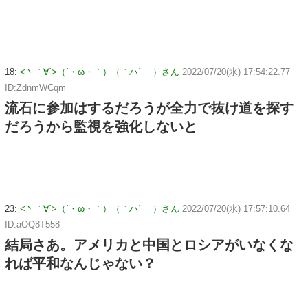
18:
<丶｀∀´>（´・ω・｀）（｀ハ´ ）さん
2022/07/20(水) 17:54:22.77
ID:ZdnmWCqm
流石に参加はするだろうが全力で抜け道を探す
だろうから監視を強化しないと
23:
<丶｀∀´>（´・ω・｀）（｀ハ´ ）さん
2022/07/20(水) 17:57:10.64
ID:aOQ8T558
結局さあ。アメリカと中国とロシアがいなくな
れば平和なんじゃない？