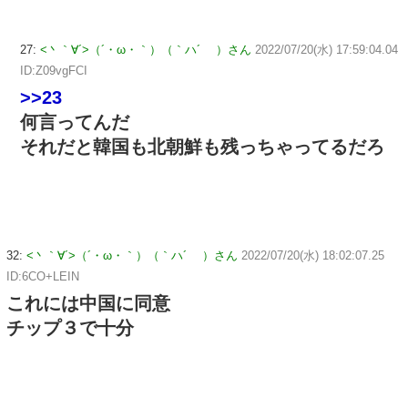
27:
<丶｀∀´>（´・ω・｀）（｀ハ´ ）さん
2022/07/20(水) 17:59:04.04
ID:Z09vgFCI
>>23
何言ってんだ
それだと韓国も北朝鮮も残っちゃってるだろ
32:
<丶｀∀´>（´・ω・｀）（｀ハ´ ）さん
2022/07/20(水) 18:02:07.25
ID:6CO+LEIN
これには中国に同意
チップ３で十分