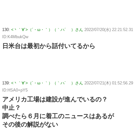
130:
<丶｀∀´>（´・ω・｀）（｀ハ´ ）さん
2022/07/20(水) 22:21:52.31
ID:K4MbukQw
日米台は最初から話付いてるから
139:
<丶｀∀´>（´・ω・｀）（｀ハ´ ）さん
2022/07/21(木) 01:52:56.29
ID:HSA0+pY5
アメリカ工場は建設が進んでいるの？
中止？
調べたら６月に着工のニュースはあるが
その後の解説がない