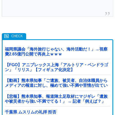
福岡県議会「海外旅行じゃない、海外活動だ！」→視察
費2.65億円公開で再炎上ｗｗｗ
【FGO】アニプレックス上海「アルトリア・ペンドラゴ
ン」「リリス」【フィギュア化決定】
【動画】熊本県知事「ご遺族、被災者、自治体職員から
メディアの報道に対し、極めて強い不満や苦情が出てい
る」記者「具体的には？」→
【悲報】熊本県知事、報道陣土足取材にマジギレ「遺族
や被災者から強い不満でてる！」 → 記者「例えば？」
→ 知事、怒り通り越して呆れてしまう …...
千葉県 ムスリムの礼拝 拒否