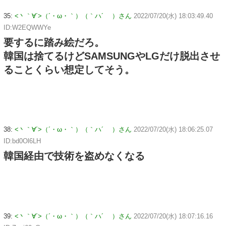
35:
<丶｀∀´>（´・ω・｀）（｀ハ´ ）さん
2022/07/20(水) 18:03:49.40
ID:W2EQWWYe
要するに踏み絵だろ。
韓国は捨てるけどSAMSUNGやLGだけ脱出させ
ることくらい想定してそう。
38:
<丶｀∀´>（´・ω・｀）（｀ハ´ ）さん
2022/07/20(水) 18:06:25.07
ID:bd0Ol6LH
韓国経由で技術を盗めなくなる
39:
<丶｀∀´>（´・ω・｀）（｀ハ´ ）さん
2022/07/20(水) 18:07:16.16