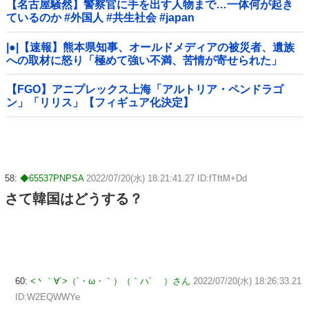
【名古屋騒然】警察官に手を出す人物まで…一体何が起き
ているのか #外国人 #共生社会 #japan
|●|【速報】熊本県知事、オールドメディアの被災者、遺族
への取材に怒り「極めて強い不満、苦情が寄せられた」
【FGO】アニプレックス上海「アルトリア・ペンドラゴ
ン」「リリス」【フィギュア化決定】
58:
◆65537PNPSA
2022/07/20(水) 18:21:41.27 ID:fTftM+Dd
さて韓国はどうする？
60:
<丶｀∀´>（´・ω・｀）（｀ハ´ ）さん
2022/07/20(水) 18:26:33.21
ID:W2EQWWYe