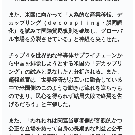
また、米国に向かって「人為的な産業移転、デ
カップリング（ｄｅｃｏｕｐｌｉｎｇ・脱同調
化）を試みて国際貿易規則を破壊し、グローバ
ル市場を分裂させている」と神経を尖らせた。
チップ４を世界的な半導体サプライチェーンか
ら中国を排除しようとする米国の「デカップリ
ング」の試みと見なしたと分析される。また、
趙報道官は「世界経済がお互いに融合している
中で米国側のこのような動きは流れを逆らうも
のであり、民心を得られず結局失敗で終焉を告
げるだろう」と主張した。
また、「われわれは関連当事者側が客観的かつ
公正な立場を持って自身の長期的な利益と公平