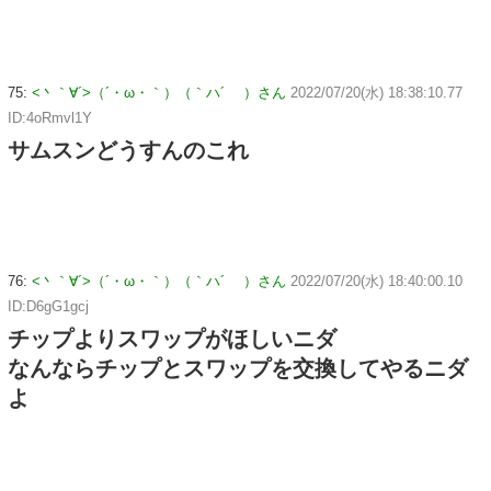
75:
<丶｀∀´>（´・ω・｀）（｀ハ´ ）さん
2022/07/20(水) 18:38:10.77
ID:4oRmvl1Y
サムスンどうすんのこれ
76:
<丶｀∀´>（´・ω・｀）（｀ハ´ ）さん
2022/07/20(水) 18:40:00.10
ID:D6gG1gcj
チップよりスワップがほしいニダ
なんならチップとスワップを交換してやるニダ
よ