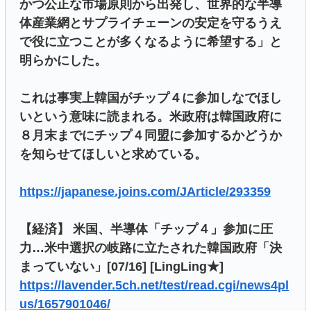
かつ公正な市場原則から出発し、世界的な半導
体産業網とサプライチェーンの安定を守るうえ
で役に立つことが多くなるように希望する」と
明らかにした。
これは事実上韓国がチップ４に参加しなでほし
いという意味に読まれる。米政府は韓国政府に
８月末までにチップ４同盟に参加するかどうか
を知らせてほしいと求めている。
https://japanese.joins.com/JArticle/293359
【経済】 米国、半導体「チップ４」参加に圧
力…米中選択の岐路に立たされた韓国政府「決
まっていない」[07/16] [LingLing★]
https://lavender.5ch.net/test/read.cgi/news4pl
us/1657901046/