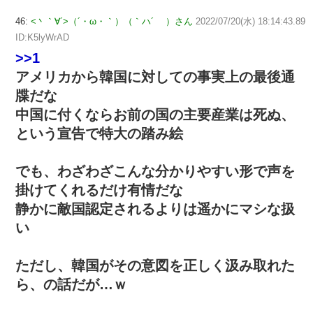
46:
<丶｀∀´>（´・ω・｀）（｀ハ´ ）さん
2022/07/20(水) 18:14:43.89
ID:K5lyWrAD
>>1
アメリカから韓国に対しての事実上の最後通
牒だな
中国に付くならお前の国の主要産業は死ぬ、
という宣告で特大の踏み絵
でも、わざわざこんな分かりやすい形で声を
掛けてくれるだけ有情だな
静かに敵国認定されるよりは遥かにマシな扱
い
ただし、韓国がその意図を正しく汲み取れた
ら、の話だが…ｗ