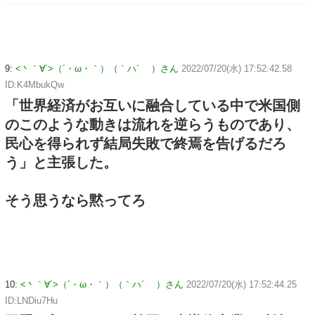
9:
<丶｀∀´>（´・ω・｀）（｀ハ´ ）さん
2022/07/20(水) 17:52:42.58
ID:K4MbukQw
「世界経済がお互いに融合している中で米国側
のこのような動きは流れを逆らうものであり、
民心を得られず結局失敗で終焉を告げるだろ
う」と主張した。
そう思うなら黙ってろ
10:
<丶｀∀´>（´・ω・｀）（｀ハ´ ）さん
2022/07/20(水) 17:52:44.25
ID:LNDiu7Hu