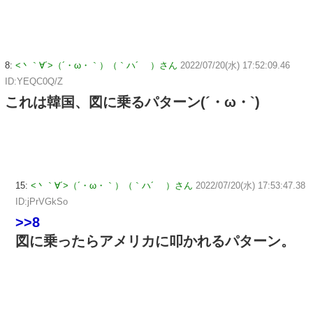
8:
<丶｀∀´>（´・ω・｀）（｀ハ´ ）さん
2022/07/20(水) 17:52:09.46
ID:YEQC0Q/Z
これは韓国、図に乗るパターン(´・ω・`)
15:
<丶｀∀´>（´・ω・｀）（｀ハ´ ）さん
2022/07/20(水) 17:53:47.38
ID:jPrVGkSo
>>8
図に乗ったらアメリカに叩かれるパターン。