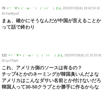
79:
<丶｀∀´>（´・ω・｀）（｀ハ´ ）さん
2022/07/20(水) 18:42:53.32
ID:FehMyizF
まぁ、確かにそうなんだが中国が言えることか
って話で終わり
122:
<丶｀∀´>（´・ω・｀）（｀ハ´ ）さん
2022/07/20(水) 21:32:53.91
ID:IysTlHpX
これ、アメリカ側のソースは有るの？
チップ4とかのネーミングが韓国臭いんだよな
アメリカはこんなダサい名前とか付けないだろ
韓国人って30-50クラブとか勝手に作るからな