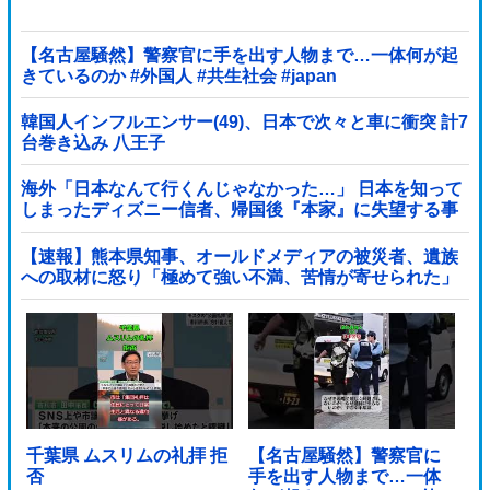
【名古屋騒然】警察官に手を出す人物まで…一体何が起
きているのか #外国人 #共生社会 #japan
韓国人インフルエンサー(49)、日本で次々と車に衝突 計7
台巻き込み 八王子
海外「日本なんて行くんじゃなかった…」 日本を知って
しまったディズニー信者、帰国後『本家』に失望する事
態に
【速報】熊本県知事、オールドメディアの被災者、遺族
への取材に怒り「極めて強い不満、苦情が寄せられた」
他
千葉県 ムスリムの礼拝 拒
【名古屋騒然】警察官に
否
手を出す人物まで…一体