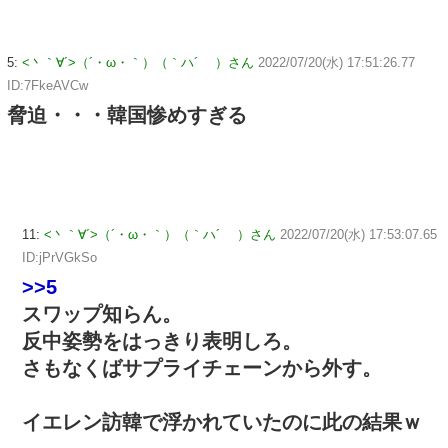
5:
<丶｀∀´>（´・ω・｀）（｀ハ´ ）さん
2022/07/20(水) 17:51:26.77
ID:7FkeAVCw
脅迫・・・韓国惨めすぎる
11:
<丶｀∀´>（´・ω・｀）（｀ハ´ ）さん
2022/07/20(水) 17:53:07.65
ID:jPrVGkSo
>>5
スワップ知らん。
反中姿勢をはっきり表明しろ。
さもなくばサプライチェーンから外す。
イエレン訪韓で浮かれていたのに此の結果ｗ