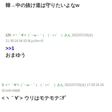
韓→中の抜け道は守りたいよなw
125:
<丶｀∀´>（´・ω・｀）（｀ハ´ ）さん
2022/07/20(水)
21:38:24.04 ID:9Lyc0m+9
>>1
おまゆう
3:
<丶｀∀´>（´・ω・｀）（｀ハ´ ）さん
2022/07/20(水) 17:50:24.26
ID:hr9+69bB
<ヽ｀∀´> ウリはモテモテﾆﾀﾞ