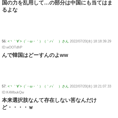
国の力を乱用して…の部分は中国にも当てはま
るよな
56:
<丶｀∀´>（´・ω・｀）（｀ハ´ ）さん
2022/07/20(水) 18:18:39.29
ID:wOOTdfrP
んで韓国はどーすんのよww
57:
<丶｀∀´>（´・ω・｀）（｀ハ´ ）さん
2022/07/20(水) 18:21:07.33
ID:K4MbukQw
本来選択肢なんて存在しない筈なんだけ
ど・・・・ｗ