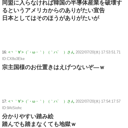
同盟に入らなければ韓国の半導体産業を破壊す
るというアメリカからのありがたい宣告
日本としてはそのほうがありがたいが
16:
<丶｀∀´>（´・ω・｀）（｀ハ´ ）さん
2022/07/20(水) 17:53:51.71
ID:CX8o3Eke
宗主国様のお仕置きはえげつないぞ―ｗ
17:
<丶｀∀´>（´・ω・｀）（｀ハ´ ）さん
2022/07/20(水) 17:54:17.57
ID:9AtSiohc
分かりやすい踏み絵
踏んでも踏まなくても地獄ｗ