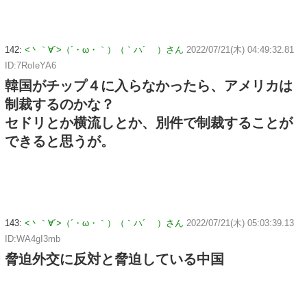
142:
<丶｀∀´>（´・ω・｀）（｀ハ´ ）さん
2022/07/21(木) 04:49:32.81
ID:7RoIeYA6
韓国がチップ４に入らなかったら、アメリカは
制裁するのかな？
セドリとか横流しとか、別件で制裁することが
できると思うが。
143:
<丶｀∀´>（´・ω・｀）（｀ハ´ ）さん
2022/07/21(木) 05:03:39.13
ID:WA4gI3mb
脅迫外交に反対と脅迫している中国