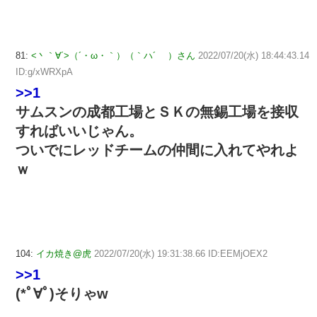
81:
<丶｀∀´>（´・ω・｀）（｀ハ´ ）さん
2022/07/20(水) 18:44:43.14
ID:g/xWRXpA
>>1
サムスンの成都工場とＳＫの無錫工場を接収
すればいいじゃん。
ついでにレッドチームの仲間に入れてやれよ
ｗ
104:
イカ焼き@虎
2022/07/20(水) 19:31:38.66 ID:EEMjOEX2
>>1
(*ﾟ∀ﾟ)そりゃw