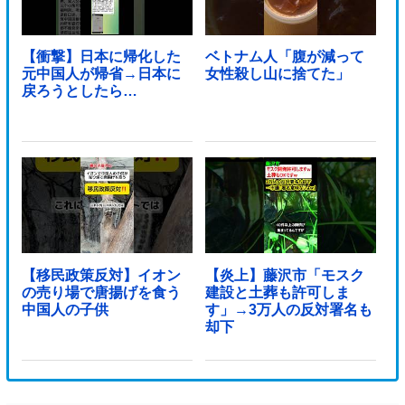
【衝撃】日本に帰化した
ベトナム人「腹が減って
元中国人が帰省→日本に
女性殺し山に捨てた」
戻ろうとしたら…
【移民政策反対】イオン
【炎上】藤沢市「モスク
の売り場で唐揚げを食う
建設と土葬も許可しま
中国人の子供
す」→3万人の反対署名も
却下