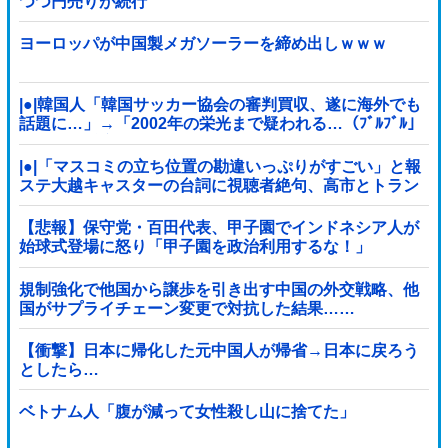
つつ円売りが続行
ヨーロッパが中国製メガソーラーを締め出しｗｗｗ
|●|韓国人「韓国サッカー協会の審判買収、遂に海外でも
話題に…」→「2002年の栄光まで疑われる…（ﾌﾞﾙﾌﾞﾙ」
＝韓国の反応
|●|「マスコミの立ち位置の勘違いっぷりがすごい」と報
ステ大越キャスターの台詞に視聴者絶句、高市とトラン
プを同列視させようという思惑がひしひしと
【悲報】保守党・百田代表、甲子園でインドネシア人が
始球式登場に怒り「甲子園を政治利用するな！」
規制強化で他国から譲歩を引き出す中国の外交戦略、他
国がサプライチェーン変更で対抗した結果……
【衝撃】日本に帰化した元中国人が帰省→日本に戻ろう
としたら…
ベトナム人「腹が減って女性殺し山に捨てた」