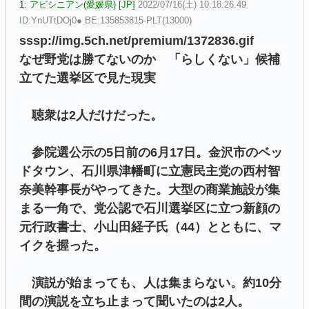
1:
アビシニアン(愛媛県) [JP]
2022/07/16(土) 10:18:26.49
ID:YnUTtDOj0● BE:135853815-PLT(13000)
sssp://img.5ch.net/premium/1372836.gif
なぜ野党は勝てないのか 「らしくない」候補
立てた選挙区で見た現実
聴衆は2人だけだった。
参院選公示の5日前の6月17日。金沢市のベッ
ドタウン、石川県津幡町に立憲民主党の西村智
奈美幹事長がやってきた。大型の商業施設が集
まる一角で、党公認で石川選挙区に立つ新顔の
元行政書士、小山田経子氏（44）とともに、マ
イクを握った。
演説が始まっても、人は集まらない。約10分
間の演説を立ち止まって聞いたのは2人。