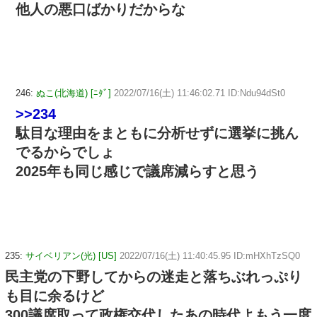
他人の悪口ばかりだからな
246:
ぬこ(北海道) [ﾆﾀﾞ]
2022/07/16(土) 11:46:02.71 ID:Ndu94dSt0
>>234
駄目な理由をまともに分析せずに選挙に挑ん
でるからでしょ
2025年も同じ感じで議席減らすと思う
235:
サイベリアン(光) [US]
2022/07/16(土) 11:40:45.95 ID:mHXhTzSQ0
民主党の下野してからの迷走と落ちぶれっぷり
も目に余るけど
300議席取って政権交代したあの時代よもう一度