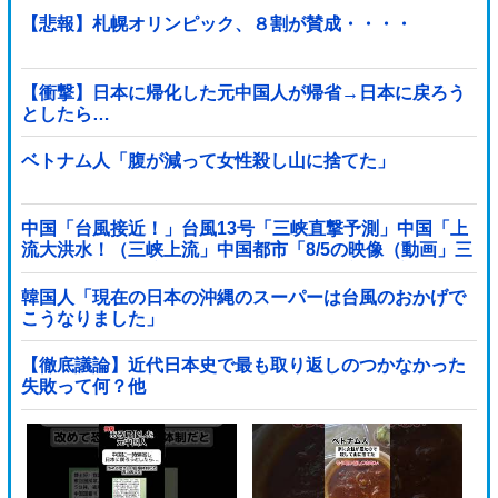
【悲報】札幌オリンピック、８割が賛成・・・・
【衝撃】日本に帰化した元中国人が帰省→日本に戻ろう
としたら…
ベトナム人「腹が減って女性殺し山に捨てた」
中国「台風接近！」台風13号「三峡直撃予測」中国「上
流大洪水！（三峡上流」中国都市「8/5の映像（動画」三
峡ダム「緊急放流（決壊危機」中国「下流大水害（震え
声」→
韓国人「現在の日本の沖縄のスーパーは台風のおかげで
こうなりました」
【徹底議論】近代日本史で最も取り返しのつかなかった
失敗って何？他