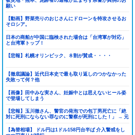
被災地・熊本、泥酔者の通報が止まらず県警が異例のお
願い
【動画】野菜売りのおじさんにドローンを特攻させるお
そロシア。
日本の商船が中国に臨検された場合は「台湾軍が対応」
と台湾軍トップ！
【悲報】札幌オリンピック、８割が賛成・・・・
【徹底議論】近代日本史で最も取り返しのつかなかった
失敗って何？他
【画像】田中みな実さん、妊娠中とは思えないヒール姿
で登場してしまう
【悲報】玉川徹さん、警官の発泡での包丁男死亡に「絶
対に死刑にならない罪なのに警察が死刑にした！」 → 元
警官のマジレスがコチラ → ………
【為替相場】 ドル円は1ドル158円台半ば 介入警戒をし