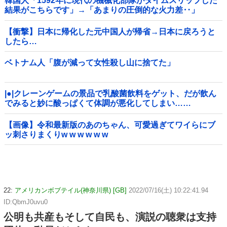
韓国人「1592年に現代の機械化部隊がタイムスリップした
結果がこちらです」→「あまりの圧倒的な火力差‥」
【衝撃】日本に帰化した元中国人が帰省→日本に戻ろうと
したら…
ベトナム人「腹が減って女性殺し山に捨てた」
|●|クレーンゲームの景品で乳酸菌飲料をゲット、だが飲ん
でみると妙に酸っぱくて体調が悪化してしまい……
【画像】令和最新版のあのちゃん、可愛過ぎてワイらにブ
ッ刺さりまくりw w w w w w
22:
アメリカンボブテイル(神奈川県) [GB]
2022/07/16(土) 10:22:41.94
ID:QbmJ0uvu0
公明も共産もそして自民も、演説の聴衆は支持