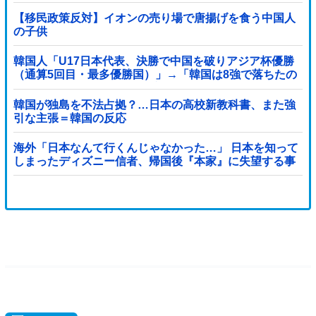
【移民政策反対】イオンの売り場で唐揚げを食う中国人
の子供
韓国人「U17日本代表、決勝で中国を破りアジア杯優勝
（通算5回目・最多優勝国）」→「韓国は8強で落ちたの
に・・・もう越えられない壁になってしまったね」「韓
国は監督の問題が大きい」「日本はもうどんなに精神勝
韓国が独島を不法占拠？…日本の高校新教科書、また強
利したところで超えられない壁である」
引な主張＝韓国の反応
海外「日本なんて行くんじゃなかった…」 日本を知って
しまったディズニー信者、帰国後『本家』に失望する事
態に