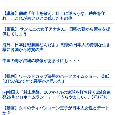
【議論】儒教「年上を敬え、目上に逆らうな、秩序を守
れ」←これが東アジアに残したもの他
【画像】 サンモニの女子アナさん、日曜の朝から素材を提
供してしまう
海外「日本は戦勝国なんだよ」 戦後の日本人の特別な生き
様に各国から称賛の声
中国の海水浴場の映像があまりにも・・・
【批判】ワールドカップ決勝のハーフタイムショー、英紙
｢BTSが出てきて悪夢かと思った｣
|●|韓国人「村上宗隆、100マイルの速球を打ち砕く2試合連
発26号ソロホームラン！」→「うらやましい…（ﾌﾞﾙﾌﾞﾙ」
＝韓国の反応
【動画】タイのティパンコーン王子が日本人女性とデート
か？