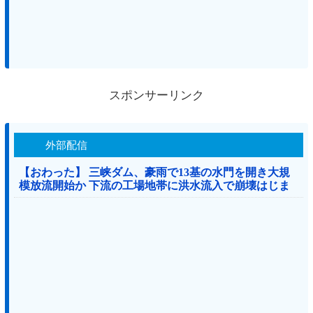
スポンサーリンク
外部配信
【おわった】 三峡ダム、豪雨で13基の水門を開き大規
模放流開始か 下流の工場地帯に洪水流入で崩壊はじま
る