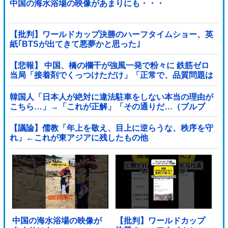
中国の海水浴場の映像があまりにも・・・
【批判】ワールドカップ決勝のハーフタイムショー、英
紙｢BTSが出てきて悪夢かと思った｣
【悲報】 中国、橋の欄干が強風一発で粉々に 鉄筋ゼロ
当局「接着剤でくっつけただけ」「正常で、品質問題は
ない」
韓国人「日本人が絶対に違法駐車をしない本当の理由が
こちら…」→「これが正解」「その通りだ…（ブルブ
ル」＝韓国の反応
【議論】儒教「年上を敬え、目上に逆らうな、秩序を守
れ」←これが東アジアに残したもの他
中国の海水浴場の映像が
【批判】ワールドカップ