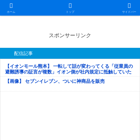
日本第一！ニュース録
ホーム
トップ
サイドバー
スポンサーリンク
配信記事
【イオンモール熊本】 一転して話が変わってくる「従業員の
避難誘導の証言が複数」イオン側が社内規定に抵触していた
疑い
【画像】 セブンイレブン、ついに神商品を販売