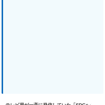
テレビ局が一斉に発信していた「SDGs」、