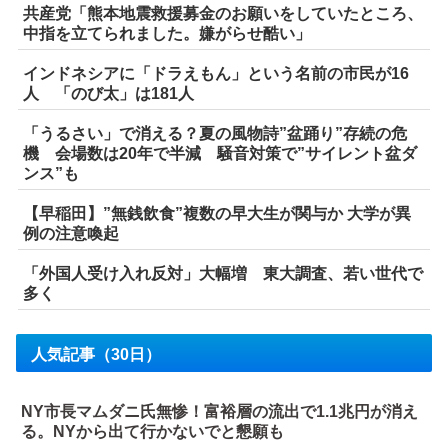
共産党「熊本地震救援募金のお願いをしていたところ、
中指を立てられました。嫌がらせ酷い」
インドネシアに「ドラえもん」という名前の市民が16
人 「のび太」は181人
「うるさい」で消える？夏の風物詩”盆踊り”存続の危
機 会場数は20年で半減 騒音対策で”サイレント盆ダ
ンス”も
【早稲田】”無銭飲食”複数の早大生が関与か 大学が異
例の注意喚起
「外国人受け入れ反対」大幅増 東大調査、若い世代で
多く
人気記事（30日）
NY市長マムダニ氏無惨！富裕層の流出で1.1兆円が消え
る。NYから出て行かないでと懇願も