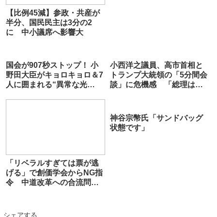
【比例45減】参政・共産が
半分、国民民主は3分の2
に 中小議席へ影響大
国会が907秒ストップ！ 小
小西洋之議員、高市首相と
野田大臣がキョロキョロ＆7
トランプ大統領の「5分間会
人に囲まれる“異常な光
談」に危機感 「総理は眼
景”…GSC構想めぐり大荒れ
中にもない」
神谷宗幣氏「サンドバッグ
状態です」
「リベラルすぎては票が逃
げる」で創価学会からNG指
令 中道改革への合流問題
は一筋縄ではいかず
シェアする