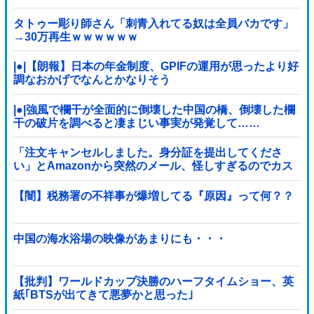
の時間「どんどん延びる乗車時間」
タトゥー彫り師さん「刺青入れてる奴は全員バカです」
→30万再生ｗｗｗｗｗｗ
|●|【朗報】日本の年金制度、GPIFの運用が思ったより好
調なおかげでなんとかなりそう
|●|強風で欄干が全面的に倒壊した中国の橋、倒壊した欄
干の破片を調べると凄まじい事実が発覚して……
「注文キャンセルしました。身分証を提出してくださ
い」とAmazonから突然のメール、怪しすぎるのでカス
タマーに確認したら……
【闇】税務署の不祥事が爆増してる『原因』って何？？
中国の海水浴場の映像があまりにも・・・
【批判】ワールドカップ決勝のハーフタイムショー、英
紙｢BTSが出てきて悪夢かと思った｣