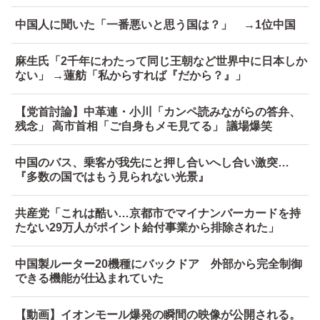
中国人に聞いた「一番悪いと思う国は？」 →1位中国
麻生氏「2千年にわたって同じ王朝など世界中に日本しか
ない」 →蓮舫「私からすれば『だから？』」
【党首討論】中革連・小川「カンペ読みながらの答弁、
残念」 高市首相「ご自身もメモ見てる」 議場爆笑
中国のバス、乗客が我先にと押し合いへし合い激突…
『多数の国ではもう見られない光景』
共産党「これは酷い…京都市でマイナンバーカードを持
たない29万人がポイント給付事業から排除された」
中国製ルーター20機種にバックドア 外部から完全制御
できる機能が仕込まれていた
【動画】イオンモール爆発の瞬間の映像が公開される。