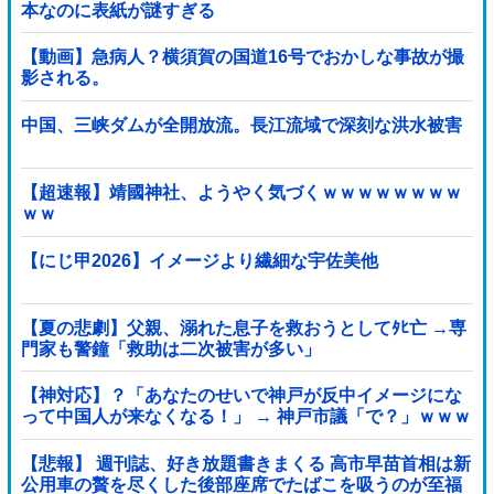
本なのに表紙が謎すぎる
【動画】急病人？横須賀の国道16号でおかしな事故が撮
影される。
中国、三峡ダムが全開放流。長江流域で深刻な洪水被害
【超速報】靖國神社、ようやく気づくｗｗｗｗｗｗｗｗ
ｗｗ
【にじ甲2026】イメージより繊細な宇佐美他
【夏の悲劇】父親、溺れた息子を救おうとしてﾀﾋ亡 →専
門家も警鐘「救助は二次被害が多い」
【神対応】？「あなたのせいで神戸が反中イメージにな
って中国人が来なくなる！」 → 神戸市議「で？」ｗｗｗ
ｗｗｗｗｗｗｗｗｗｗｗｗ
【悲報】 週刊誌、好き放題書きまくる 高市早苗首相は新
公用車の贅を尽くした後部座席でたばこを吸うのが至福