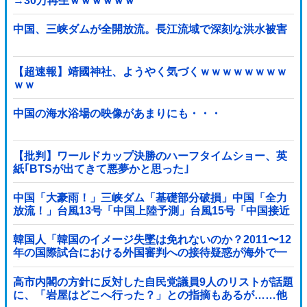
→30万再生ｗｗｗｗｗｗ
中国、三峡ダムが全開放流。長江流域で深刻な洪水被害
【超速報】靖國神社、ようやく気づくｗｗｗｗｗｗｗｗ
ｗｗ
中国の海水浴場の映像があまりにも・・・
【批判】ワールドカップ決勝のハーフタイムショー、英
紙｢BTSが出てきて悪夢かと思った｣
中国「大豪雨！」三峡ダム「基礎部分破損」中国「全力
放流！」台風13号「中国上陸予測」台風15号「中国接近
（画像」中国「台風同時上陸！（穀物生産が壊滅危機」
→
韓国人「韓国のイメージ失墜は免れないのか？2011〜12
年の国際試合における外国審判への接待疑惑が海外で一
斉に報じられる‥」
高市内閣の方針に反対した自民党議員9人のリストが話題
に、「岩屋はどこへ行った？」との指摘もあるが……他