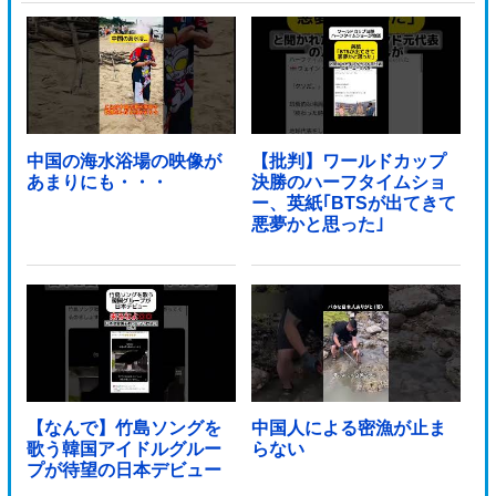
中国の海水浴場の映像が
【批判】ワールドカップ
あまりにも・・・
決勝のハーフタイムショ
ー、英紙｢BTSが出てきて
悪夢かと思った｣
【なんで】竹島ソングを
中国人による密漁が止ま
歌う韓国アイドルグルー
らない
プが待望の日本デビュー