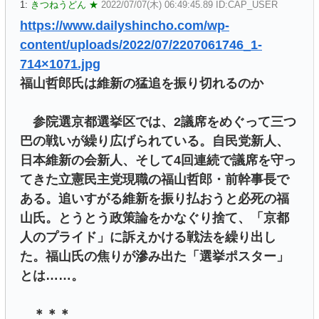
1:
きつねうどん ★
2022/07/07(木) 06:49:45.89 ID:CAP_USER
https://www.dailyshincho.com/wp-
content/uploads/2022/07/2207061746_1-
714×1071.jpg
福山哲郎氏は維新の猛追を振り切れるのか
参院選京都選挙区では、2議席をめぐって三つ
巴の戦いが繰り広げられている。自民党新人、
日本維新の会新人、そして4回連続で議席を守っ
てきた立憲民主党現職の福山哲郎・前幹事長で
ある。追いすがる維新を振り払おうと必死の福
山氏。とうとう政策論をかなぐり捨て、「京都
人のプライド」に訴えかける戦法を繰り出し
た。福山氏の焦りが滲み出た「選挙ポスター」
とは……。
＊＊＊