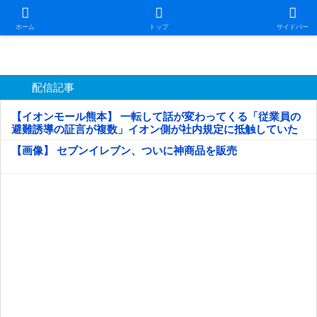
日本第一！ニュース録
ホーム
トップ
サイドバー
配信記事
【イオンモール熊本】 一転して話が変わってくる「従業員の
避難誘導の証言が複数」イオン側が社内規定に抵触していた
疑い
【画像】 セブンイレブン、ついに神商品を販売