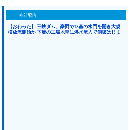
外部配信
【おわった】 三峡ダム、豪雨で13基の水門を開き大規
模放流開始か 下流の工場地帯に洪水流入で崩壊はじま
る