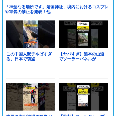
「神聖なる場所です」靖国神社、境内におけるコスプレ
や軍装の禁止を発表！他
この中国人親子やばすぎ
【ヤバすぎ】熊本の山道
る。日本で窃盗
でソーラーパネルが…