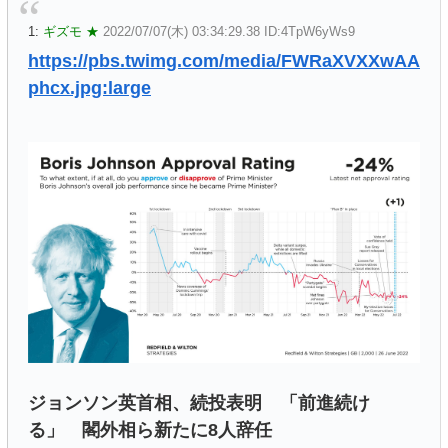
1:
ギズモ ★
2022/07/07(木) 03:34:29.38 ID:4TpW6yWs9
https://pbs.twimg.com/media/FWRaXVXXwAA
phcx.jpg:large
ジョンソン英首相、続投表明 「前進続け
る」 閣外相ら新たに8人辞任