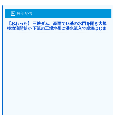
外部配信
【おわった】 三峡ダム、豪雨で13基の水門を開き大規
模放流開始か 下流の工場地帯に洪水流入で崩壊はじま
る