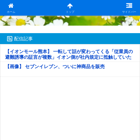
日本第一！ニュース録
ホーム
トップ
サイドバー
配信記事
【イオンモール熊本】 一転して話が変わってくる「従業員の
避難誘導の証言が複数」イオン側が社内規定に抵触していた
疑い
【画像】 セブンイレブン、ついに神商品を販売