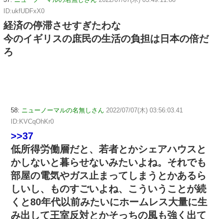
ID:ukfUDFxX0
経済の停滞させすぎたわな
今のイギリスの庶民の生活の負担は日本の倍だ
ろ
58:
ニューノーマルの名無しさん
2022/07/07(木) 03:56:03.41
ID:KVCqOhKr0
>>37
低所得労働層だと、若者とかシェアハウスと
かしないと暮らせないみたいよね。それでも
部屋の電気やガス止まってしまうとかあるら
しいし、ものすごいよね、こういうことが続
くと80年代以前みたいにホームレス大量に生
み出して王室反対とかそっちの風も強く出て