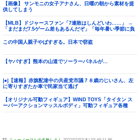
【画像】 サンモニの女子アナさん、日曜の朝から素材を提
供してしまう
【MLB】ドジャースファン「7連敗はしんどいわ……」 →
「まだまだ7.5ゲーム差もあるんだぞ」「毎年暑い季節に負
けることが増えるけど結局10月には勝って終わるんだよ」
この中国人親子やばすぎる。日本で窃盗
【ヤバすぎ】熊本の山道でソーラーパネルが…
|●|【速報】赤旗配達中の共産党市議７８歳のじいさん、左
に寄りすぎたか車で民家当て逃げ
【オリジナル可動フィギュア】WIND TOYS「タイタン ス
ーパーアクションマッスルボディ」可動フィギュア各種
【予約開始】
37:
ニューノーマルの名無しさん
2022/07/07(木) 03:49:11.86