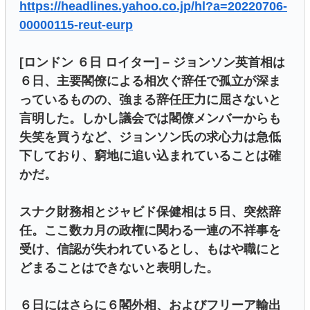
https://headlines.yahoo.co.jp/hl?a=20220706-
00000115-reut-eurp
[ロンドン ６日 ロイター] – ジョンソン英首相は
６日、主要閣僚による相次ぐ辞任で孤立が深ま
っているものの、強まる辞任圧力に屈さないと
言明した。しかし議会では閣僚メンバーからも
失笑を買うなど、ジョンソン氏の求心力は急低
下しており、窮地に追い込まれていることは確
かだ。
スナク財務相とジャビド保健相は５日、突然辞
任。ここ数カ月の政権に関わる一連の不祥事を
受け、信認が失われているとし、もはや職にと
どまることはできないと表明した。
６日にはさらに６閣外相、およびフリーア輸出