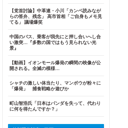
【党首討論】中革連・小川「カンペ読みなが
らの答弁、残念」 高市首相「ご自身もメモ見
てる」 議場爆笑
中国のバス、乗客が我先にと押し合いへし合
い激突…『多数の国ではもう見られない光
景』
【動画】イオンモール爆発の瞬間の映像が公
開される。全滅の模様…
シャチの激しい体当たり、マンボウが粉々に
「爆発」 捕食戦略か遊びか
町山智浩氏「日本はパンダを失って、代わり
に何を得たんですか？」