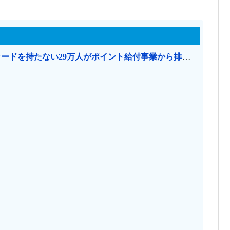
共産党「これは酷い…京都市でマイナンバーカードを持たない29万人がポイント給付事業から排除された」