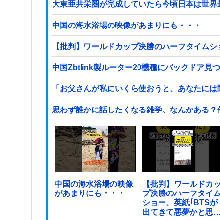
大東亜共栄圏が完成していたら今頃日本は世界
中国の海水浴場の映像があまりにも・・・
【批判】ワールドカップ決勝のハーフタイムショ
中国Zbtlink製ルーター20機種にバックドア
「お父さんが私にいくら使おうと、あなたには
思わず誰かに話したくなる雑学、なんかある？
中国の海水浴場の映像
【批判】ワールドカ
があまりにも・・・
プ決勝のハーフタイ
ショー、英紙｢BTSが
出てきて悪夢かと思