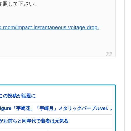
参照して下さい。
s-room/impact-instantaneous-voltage-drop-
この投稿が話題に
es Figure「宇崎花」「宇崎月」メタリックパープルver. 
どがお前らと同年代で若者は元気💪