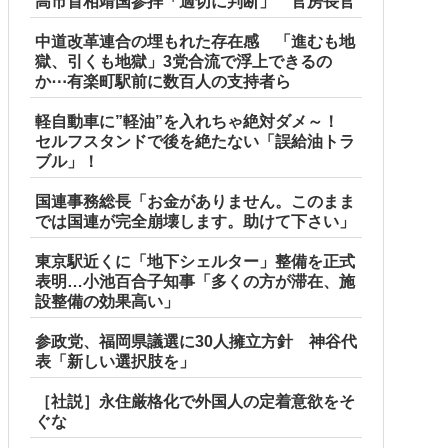
高市首相靖国参拝「適切に判断」 官房長官
中道改革連合の埋もれた存在感 「進むも地
獄、引くも地獄」3党合流で浮上できるの
か⋯有楽町駅前に数百人の支持者ら
軽自動車に”軽油”を入れちゃ絶対ダメ～！
セルフスタンドで後を絶たない「誤給油トラ
ブル」！
国連事務総長「お金がありません。このまま
では国連が完全崩壊します。助けて下さい」
東京駅近くに「地下シェルター」整備を正式
表明…小池百合子知事「多くの方が滞在、施
設整備の効果高い」
参政党、福岡県議選に30人擁立方針 神谷代
表「新しい選択肢を」
［社説］永住厳格化で外国人の定着意欲をそ
ぐな