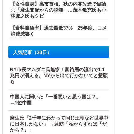
【女性自身】高市首相、秋の内閣改造で目論
む「麻生支配からの脱却」…茂木敏充氏も小
林鷹之氏もクビ
【食料自給率】過去最低37% 25年度、コメ
消費減響く
人気記事（30日）
NY市長マムダニ氏無惨！富裕層の流出で1.1
兆円が消える。NYから出て行かないでと懇願
も
中国人に聞いた「一番悪いと思う国は？」
→1位中国
プライズフィギュア【ラウンドワン限定で展開決定】
麻生氏「2千年にわたって同じ王朝など世界中
に日本しかない」 →蓮舫「私からすれば『だ
から？』」