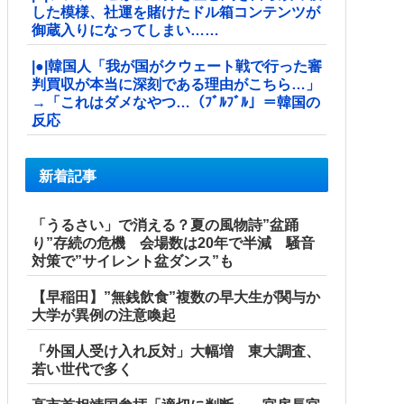
した模様、社運を賭けたドル箱コンテンツが
御蔵入りになってしまい……
|●|韓国人「我が国がクウェート戦で行った審
判買収が本当に深刻である理由がこちら…」
→「これはダメなやつ…（ﾌﾞﾙﾌﾞﾙ」＝韓国の
反応
新着記事
「うるさい」で消える？夏の風物詩”盆踊
り”存続の危機 会場数は20年で半減 騒音
対策で”サイレント盆ダンス”も
【早稲田】”無銭飲食”複数の早大生が関与か
大学が異例の注意喚起
「外国人受け入れ反対」大幅増 東大調査、
若い世代で多く