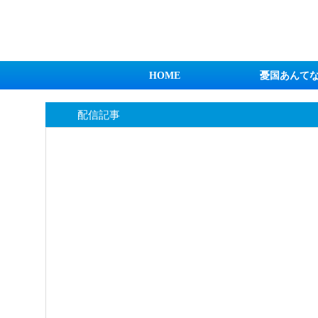
日本第一！ニュース録
HOME
憂国あんて
配信記事