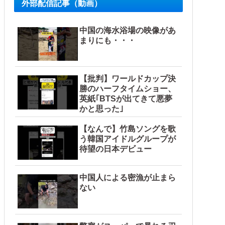
外部配信記事（動画）
中国の海水浴場の映像があ
まりにも・・・
【批判】ワールドカップ決
勝のハーフタイムショー、
英紙｢BTSが出てきて悪夢
かと思った｣
【なんで】竹島ソングを歌
う韓国アイドルグループが
待望の日本デビュー
中国人による密漁が止まら
ない