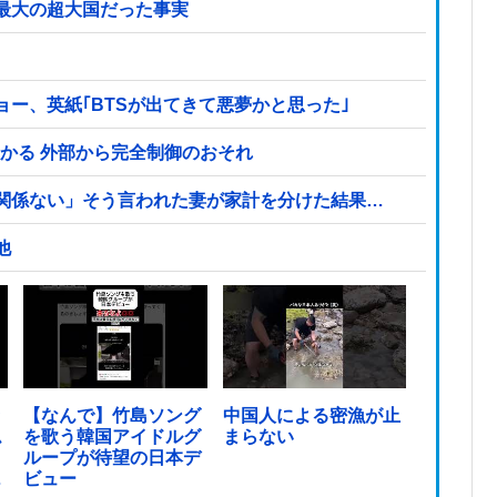
最大の超大国だった事実
ー、英紙｢BTSが出てきて悪夢かと思った｣
見つかる 外部から完全制御のおそれ
関係ない」そう言われた妻が家計を分けた結果…
他
ッ
【なんで】竹島ソング
中国人による密漁が止
ム
を歌う韓国アイドルグ
まらない
ループが待望の日本デ
っ
ビュー