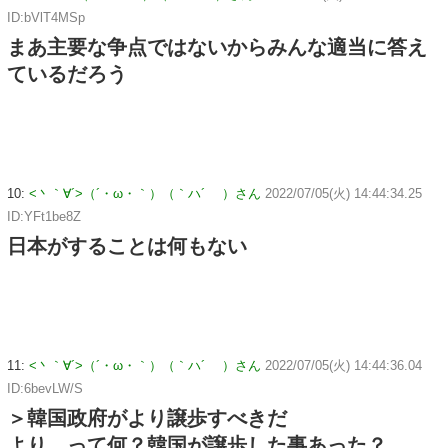
ID:bVlT4MSp
まあ主要な争点ではないからみんな適当に答え
ているだろう
10:
<丶｀∀´>（´・ω・｀）（｀ハ´ ）さん
2022/07/05(火) 14:44:34.25
ID:YFt1be8Z
日本がすることは何もない
11:
<丶｀∀´>（´・ω・｀）（｀ハ´ ）さん
2022/07/05(火) 14:44:36.04
ID:6bevLW/S
＞韓国政府がより譲歩すべきだ
より、って何？韓国が譲歩した事あった？