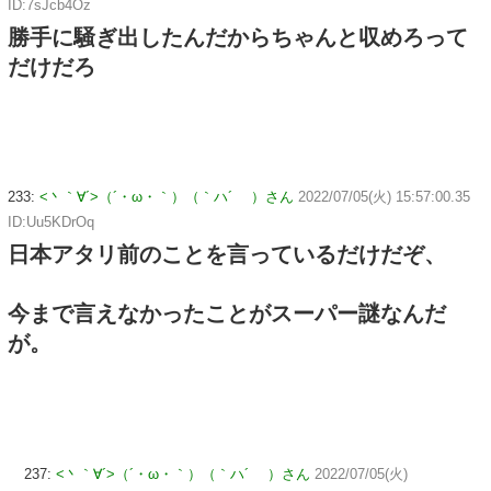
ID:7sJcb4Oz
勝手に騒ぎ出したんだからちゃんと収めろって
だけだろ
233:
<丶｀∀´>（´・ω・｀）（｀ハ´ ）さん
2022/07/05(火) 15:57:00.35
ID:Uu5KDrOq
日本アタリ前のことを言っているだけだぞ、
今まで言えなかったことがスーパー謎なんだ
が。
237:
<丶｀∀´>（´・ω・｀）（｀ハ´ ）さん
2022/07/05(火)