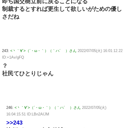
即ち国交樹立前に戻ることになる
制裁するとすれば更生して欲しいがための優し
さだね
243:
<丶｀∀´>（´・ω・｀）（｀ハ´ ）さん
2022/07/05(火) 16:01:12.22
ID:+1Av/gFQ
？
社民てひとりじゃん
246:
<丶｀∀´>（´・ω・｀）（｀ハ´ ）さん
2022/07/05(火)
16:04:15.51 ID:LBn2AIJM
>>243