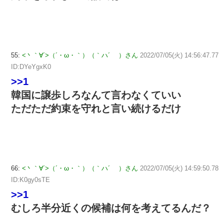
55:
<丶｀∀´>（´・ω・｀）（｀ハ´ ）さん
2022/07/05(火) 14:56:47.77
ID:DYeYgxK0
>>1
韓国に譲歩しろなんて言わなくていい
ただただ約束を守れと言い続けるだけ
66:
<丶｀∀´>（´・ω・｀）（｀ハ´ ）さん
2022/07/05(火) 14:59:50.78
ID:K0gy0sTE
>>1
むしろ半分近くの候補は何を考えてるんだ？