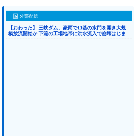
外部配信
【おわった】 三峡ダム、豪雨で13基の水門を開き大規
模放流開始か 下流の工場地帯に洪水流入で崩壊はじま
る