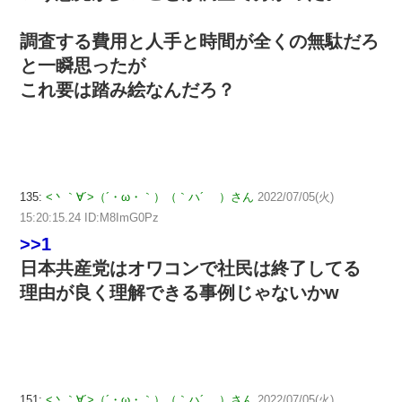
調査する費用と人手と時間が全くの無駄だろ
と一瞬思ったが
これ要は踏み絵なんだろ？
135:
<丶｀∀´>（´・ω・｀）（｀ハ´ ）さん
2022/07/05(火)
15:20:15.24 ID:M8ImG0Pz
>>1
日本共産党はオワコンで社民は終了してる
理由が良く理解できる事例じゃないかw
151:
<丶｀∀´>（´・ω・｀）（｀ハ´ ）さん
2022/07/05(火)