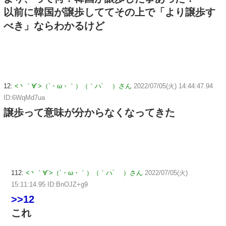
以前に韓国が譲歩しててその上で「より譲歩す
べき」ならわかるけど
12:
<丶｀∀´>（´・ω・｀）（｀ハ´ ）さん
2022/07/05(火) 14:44:47.94
ID:6WqMd7ua
譲歩って意味が分からなくなってきた
112:
<丶｀∀´>（´・ω・｀）（｀ハ´ ）さん
2022/07/05(火)
15:11:14.95 ID:BnOJZ+g9
>>12
これ