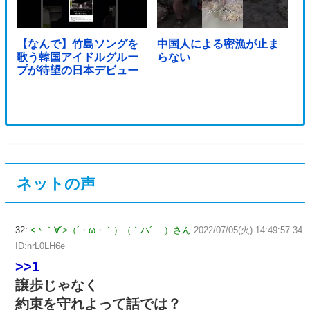
【なんで】竹島ソングを
中国人による密漁が止ま
歌う韓国アイドルグルー
らない
プが待望の日本デビュー
ネットの声
32:
<丶｀∀´>（´・ω・｀）（｀ハ´ ）さん
2022/07/05(火) 14:49:57.34
ID:nrL0LH6e
>>1
譲歩じゃなく
約束を守れよって話では？