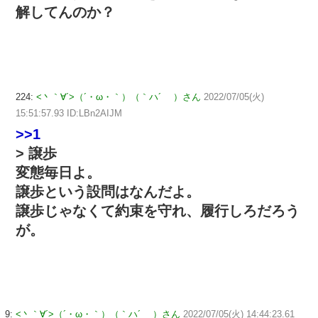
解してんのか？
224:
<丶｀∀´>（´・ω・｀）（｀ハ´ ）さん
2022/07/05(火)
15:51:57.93 ID:LBn2AIJM
>>1
> 譲歩
変態毎日よ。
譲歩という設問はなんだよ。
譲歩じゃなくて約束を守れ、履行しろだろう
が。
9:
<丶｀∀´>（´・ω・｀）（｀ハ´ ）さん
2022/07/05(火) 14:44:23.61