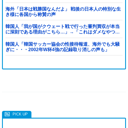
海外「日本は戦勝国なんだよ」 戦後の日本人の特別な生
き様に各国から称賛の声
韓国人「我が国がクウェート戦で行った審判買収が本当
に深刻である理由がこちら…」→「これはダメなやつ…
（ブルブル」＝韓国の反応
韓国人「韓国サッカー協会の性接待報道、海外でも大騒
ぎに・・・2002年W杯4強の記録取り消しの声も」
→「マジで国の恥だ」「2002年まで疑う価値がある」
「国民や国が築いた国格をサッカー選手が足で蹴り飛ば
すね」