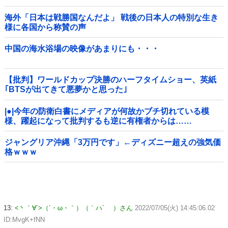
海外「日本は戦勝国なんだよ」 戦後の日本人の特別な生き
様に各国から称賛の声
中国の海水浴場の映像があまりにも・・・
【批判】ワールドカップ決勝のハーフタイムショー、英紙
｢BTSが出てきて悪夢かと思った｣
|●|今年の防衛白書にメディアが何故かブチ切れている模
様、躍起になって批判するも逆に有権者からは……
ジャングリア沖縄「3万円です」←ディズニー超えの強気価
格ｗｗｗ
13:
<丶｀∀´>（´・ω・｀）（｀ハ´ ）さん
2022/07/05(火) 14:45:06.02
ID:MvgK+fNN