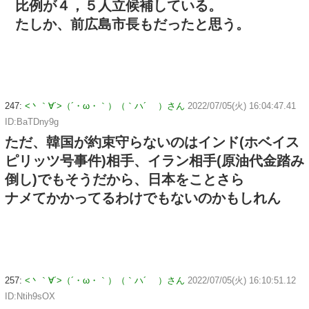
比例が４，５人立候補している。
たしか、前広島市長もだったと思う。
247:
<丶｀∀´>（´・ω・｀）（｀ハ´ ）さん
2022/07/05(火) 16:04:47.41
ID:BaTDny9g
ただ、韓国が約束守らないのはインド(ホベイス
ピリッツ号事件)相手、イラン相手(原油代金踏み
倒し)でもそうだから、日本をことさら
ナメてかかってるわけでもないのかもしれん
257:
<丶｀∀´>（´・ω・｀）（｀ハ´ ）さん
2022/07/05(火) 16:10:51.12
ID:Ntih9sOX