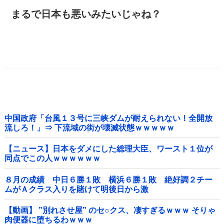
まるで日本も悪いみたいじゃね？
中国政府「台風１３号に三峡ダムが耐えられない！全開放
流しろ！」⇒ 下流域の街が壊滅状態ｗｗｗｗｗ
【ニュース】日本をダメにした総理大臣、ワースト１位が
同点でこの人ｗｗｗｗｗｗ
８月の成績 中日６勝１敗 横浜６勝１敗 絶好調２チー
ムがＡクラス入りを賭けて明後日から激
突！！！！！！！！！他
【動画】 ”別れさせ屋” のセ○クス、凄すぎるｗｗｗ そりゃ
肉便器に堕ちるわｗｗｗ