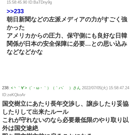
15:58:45.90 ID:BaTDny9g
>>233
朝日新聞などの左派メディアの力がすごく強
かった
アメリカからの圧力、保守側にも良好な日韓
関係が日本の安全保障に必要…との思い込み
などなどかな
238:
<丶｀∀´>（´・ω・｀）（｀ハ´ ）さん
2022/07/05(火) 15:58:47.24
ID:zeKQkoAr
国交樹立にあたり長年交渉し、譲歩したり妥協
したりして出来たルール
これが守れないのなら必要最低限のやり取り以
外は国交途絶