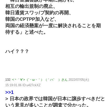
相互の輸出規制の廃止、
韓日通貨スワッ/プ契約の再開、
韓国のCPTPP加入など、
両国の経済懸案が一度に解決されることを期
待する」と述べた。
ハイ？？？
132:
<丶｀∀´>（´・ω・｀）（｀ハ´ ）さん
2022/07/05(火)
15:19:01.06 ID:u427ckXZ
>>1
> 日本の政界では韓国が日本に譲歩すべきだと
いう意見が多いことが調査で分かった。