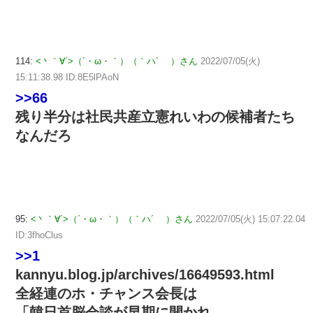
114:
<丶｀∀´>（´・ω・｀）（｀ハ´ ）さん
2022/07/05(火)
15:11:38.98 ID:8E5lPAoN
>>66
残り半分は社民共産立憲れいわの候補者たち
なんだろ
95:
<丶｀∀´>（´・ω・｀）（｀ハ´ ）さん
2022/07/05(火) 15:07:22.04
ID:3fhoClus
>>1
kannyu.blog.jp/archives/16649593.html
全経連のホ・チャンス会長は
「韓日首脳会談が早期に開かれ、