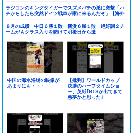
ラジコンのキングタイガーでスズメバチの巣に突撃「ハ
チからしたら突然ドイツ戦車が家に来るんだぞ」【海外
の反応】
８月の成績 中日６勝１敗 横浜６勝１敗 絶好調２チ
ームがＡクラス入りを賭けて明後日から激
突！！！！！！！！！他
中国の海水浴場の映像が
【批判】ワールドカップ
あまりにも・・・
決勝のハーフタイムショ
ー、英紙｢BTSが出てきて
悪夢かと思った｣