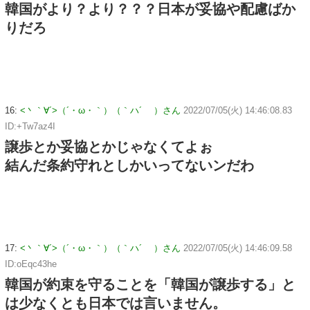
韓国がより？より？？？日本が妥協や配慮ばか
りだろ
16:
<丶｀∀´>（´・ω・｀）（｀ハ´ ）さん
2022/07/05(火) 14:46:08.83
ID:+Tw7az4I
譲歩とか妥協とかじゃなくてよぉ
結んだ条約守れとしかいってないンだわ
17:
<丶｀∀´>（´・ω・｀）（｀ハ´ ）さん
2022/07/05(火) 14:46:09.58
ID:oEqc43he
韓国が約束を守ることを「韓国が譲歩する」と
は少なくとも日本では言いません。