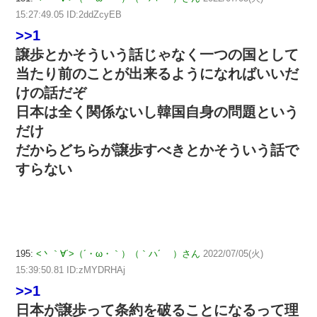
15:27:49.05 ID:2ddZcyEB
>>1
譲歩とかそういう話じゃなく一つの国として
当たり前のことが出来るようになればいいだ
けの話だぞ
日本は全く関係ないし韓国自身の問題という
だけ
だからどちらが譲歩すべきとかそういう話で
すらない
195:
<丶｀∀´>（´・ω・｀）（｀ハ´ ）さん
2022/07/05(火)
15:39:50.81 ID:zMYDRHAj
>>1
日本が譲歩って条約を破ることになるって理