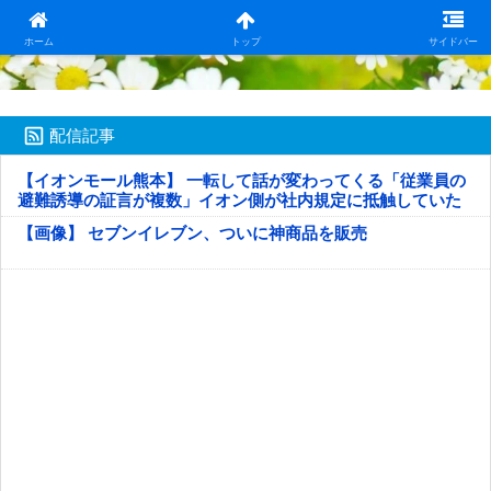
日本第一！ニュース録
ホーム
トップ
サイドバー
配信記事
【イオンモール熊本】 一転して話が変わってくる「従業員の
避難誘導の証言が複数」イオン側が社内規定に抵触していた
疑い
【画像】 セブンイレブン、ついに神商品を販売