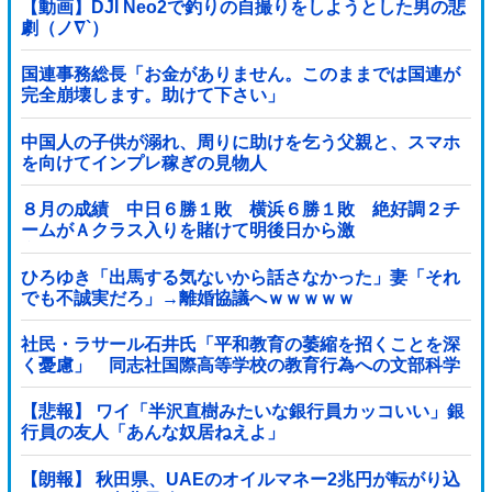
【動画】DJI Neo2で釣りの自撮りをしようとした男の悲
劇（ノ∇`）
国連事務総長「お金がありません。このままでは国連が
完全崩壊します。助けて下さい」
中国人の子供が溺れ、周りに助けを乞う父親と、スマホ
を向けてインプレ稼ぎの見物人
８月の成績 中日６勝１敗 横浜６勝１敗 絶好調２チ
ームがＡクラス入りを賭けて明後日から激
突！！！！！！！！！他
ひろゆき「出馬する気ないから話さなかった」妻「それ
でも不誠実だろ」→離婚協議へｗｗｗｗｗ
社民・ラサール石井氏「平和教育の萎縮を招くことを深
く憂慮」 同志社国際高等学校の教育行為への文部科学
省の対応に関する質問主意書 [少考さん★]
【悲報】 ワイ「半沢直樹みたいな銀行員カッコいい」銀
行員の友人「あんな奴居ねえよ」
【朗報】 秋田県、UAEのオイルマネー2兆円が転がり込