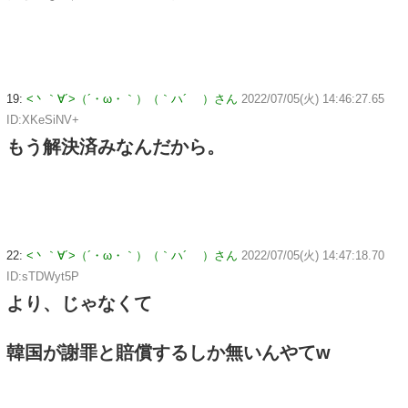
19:
<丶｀∀´>（´・ω・｀）（｀ハ´ ）さん
2022/07/05(火) 14:46:27.65
ID:XKeSiNV+
もう解決済みなんだから。
22:
<丶｀∀´>（´・ω・｀）（｀ハ´ ）さん
2022/07/05(火) 14:47:18.70
ID:sTDWyt5P
より、じゃなくて
韓国が謝罪と賠償するしか無いんやてw