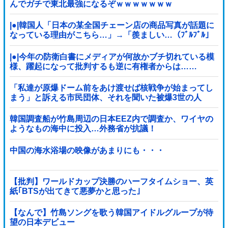
んでガチで東北最強になるぞｗｗｗｗｗｗｗ
|●|韓国人「日本の某全国チェーン店の商品写真が話題に
なっている理由がこちら…」→「羨ましい…（ﾌﾞﾙﾌﾞﾙ」
＝韓国の反応
|●|今年の防衛白書にメディアが何故かブチ切れている模
様、躍起になって批判するも逆に有権者からは……
「私達が原爆ドーム前をあけ渡せば核戦争が始まってし
まう」と訴える市民団体、それを聞いた被爆3世の人
が……
韓国調査船が竹島周辺の日本EEZ内で調査か、ワイヤの
ようなもの海中に投入…外務省が抗議！
中国の海水浴場の映像があまりにも・・・
【批判】ワールドカップ決勝のハーフタイムショー、英
紙｢BTSが出てきて悪夢かと思った｣
【なんで】竹島ソングを歌う韓国アイドルグループが待
望の日本デビュー