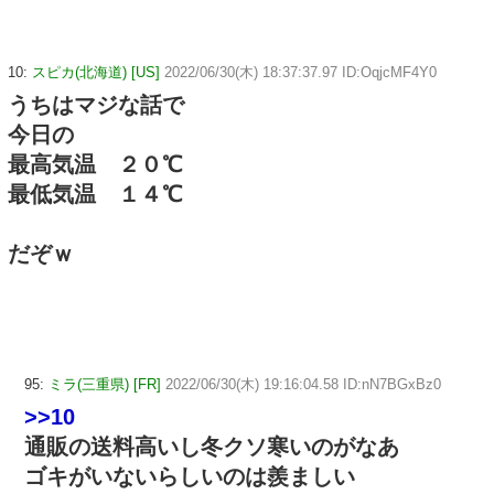
10:
スピカ(北海道) [US]
2022/06/30(木) 18:37:37.97 ID:OqjcMF4Y0
うちはマジな話で
今日の
最高気温 ２０℃
最低気温 １４℃
だぞｗ
95:
ミラ(三重県) [FR]
2022/06/30(木) 19:16:04.58 ID:nN7BGxBz0
>>10
通販の送料高いし冬クソ寒いのがなあ
ゴキがいないらしいのは羨ましい