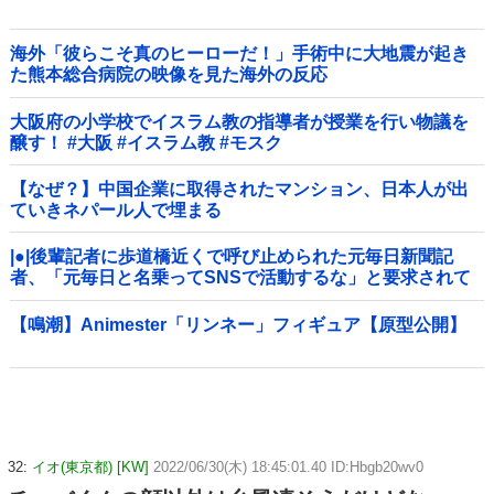
海外「彼らこそ真のヒーローだ！」手術中に大地震が起き
た熊本総合病院の映像を見た海外の反応
大阪府の小学校でイスラム教の指導者が授業を行い物議を
醸す！ #大阪 #イスラム教 #モスク
【なぜ？】中国企業に取得されたマンション、日本人が出
ていきネパール人で埋まる
|●|後輩記者に歩道橋近くで呼び止められた元毎日新聞記
者、「元毎日と名乗ってSNSで活動するな」と要求されて
しまい……
【鳴潮】Animester「リンネー」フィギュア【原型公開】
32:
イオ(東京都) [KW]
2022/06/30(木) 18:45:01.40 ID:Hbgb20wv0