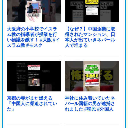
大阪府の小学校でイスラ
【なぜ？】中国企業に取
ム教の指導者が授業を行
得されたマンション、日
い物議を醸す！ #大阪 #イ
本人が出ていきネパール
スラム教 #モスク
人で埋まる
京都の寺がまた燃える
神社に住み着いていたネ
「中国人に脅迫されてい
パール国籍の男が逮捕さ
た」
れました #移民 #外国人