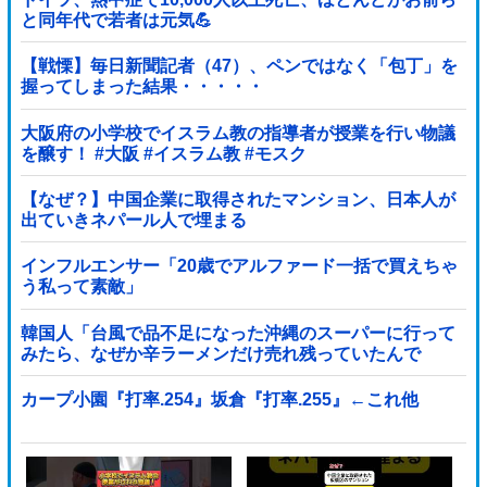
と同年代で若者は元気💪
【戦慄】毎日新聞記者（47）、ペンではなく「包丁」を
握ってしまった結果・・・・・
大阪府の小学校でイスラム教の指導者が授業を行い物議
を醸す！ #大阪 #イスラム教 #モスク
【なぜ？】中国企業に取得されたマンション、日本人が
出ていきネパール人で埋まる
インフルエンサー「20歳でアルファード一括で買えちゃ
う私って素敵」
韓国人「台風で品不足になった沖縄のスーパーに行って
みたら、なぜか辛ラーメンだけ売れ残っていたんで
す…」
カープ小園『打率.254』坂倉『打率.255』←これ他