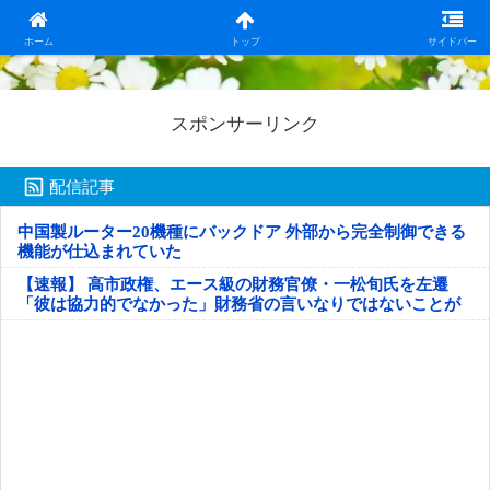
日本第一！ニュース録
ホーム
トップ
サイドバー
スポンサーリンク
配信記事
中国製ルーター20機種にバックドア 外部から完全制御できる
機能が仕込まれていた
【速報】 高市政権、エース級の財務官僚・一松旬氏を左遷
「彼は協力的でなかった」財務省の言いなりではないことが
判明