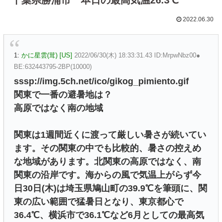
2022.06.30
1:
かに星雲(茸) [US]
2022/06/30(木) 18:33:31.43 ID:MrpwNbz00●
BE:632443795-2BP(10000)
sssp://img.5ch.net/ico/gikog_pimiento.gif
関東で一番の避暑地は？
高原ではなく南の地域
関東は1週間近くに渡って厳しい暑さが続いてい
ます。その関東の中でも比較的、暑さの控えめ
な地域があります。北関東の高原ではなく、南
関東の沿岸です。海からの風で気温上がらず今
日30日(木)は埼玉県鳩山町の39.9℃を筆頭に、関
東の広い範囲で猛暑日となり、東京都心で
36.4℃、横浜市で36.1℃など6月としての最高気