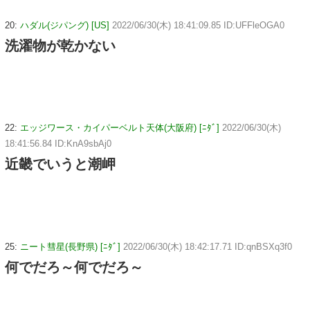
20:
ハダル(ジパング) [US]
2022/06/30(木) 18:41:09.85 ID:UFFleOGA0
洗濯物が乾かない
22:
エッジワース・カイパーベルト天体(大阪府) [ﾆﾀﾞ]
2022/06/30(木)
18:41:56.84 ID:KnA9sbAj0
近畿でいうと潮岬
25:
ニート彗星(長野県) [ﾆﾀﾞ]
2022/06/30(木) 18:42:17.71 ID:qnBSXq3f0
何でだろ～何でだろ～