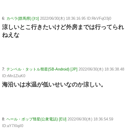
6:
カペラ(群馬県) [ﾇｺ]
2022/06/30(木) 18:36:16.95 ID:RkVFqO3j0
涼しいとこ行きたいけど外房までは行ってられ
ねえな
7:
テンペル・タットル彗星(SB-Android) [JP]
2022/06/30(木) 18:36:38.48
ID:rMn1ZiuK0
海沿いは水温が低いせいなのか涼しい。
8:
ヘール・ボップ彗星(公衆電話) [EU]
2022/06/30(木) 18:36:54.59
ID:aY7XlqiI0