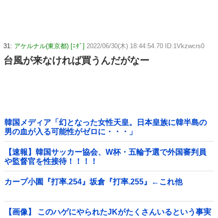
31:
アケルナル(東京都) [ﾆﾀﾞ]
2022/06/30(木) 18:44:54.70 ID:1Vkzwcrs0
台風が来なければ買うんだがなー
韓国メディア「幻となった女性天皇。日本皇族に韓半島の
男の血が入る可能性がゼロに・・・」
【速報】韓国サッカー協会、W杯・五輪予選で外国審判員
や監督官を性接待！！！！
カープ小園『打率.254』坂倉『打率.255』←これ他
【画像】 このハゲにやられたJKがたくさんいるという事実