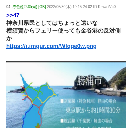
94:
赤色超巨星(光) [GB]
2022/06/30(木) 19:15:24.02 ID:KrnwniVc0
>>47
神奈川県民としてはちょっと遠いな
横須賀からフェリー使っても金谷港の反対側
か
https://i.imgur.com/Wlqqe0w.png