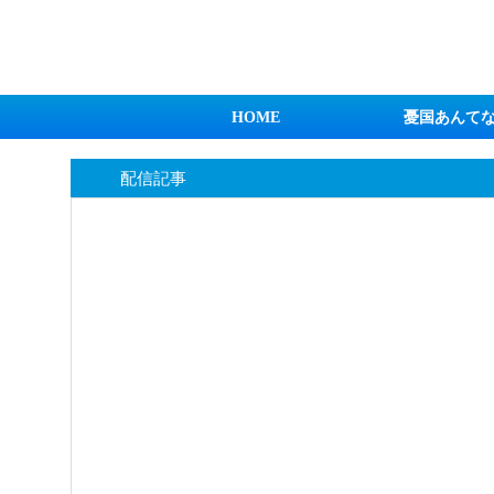
日本第一！ニュース録
HOME
憂国あんて
配信記事