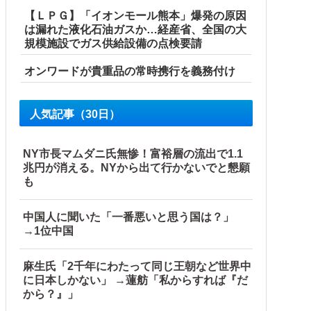
【ＬＰＧ】「イオンモール熊本」爆発の原因
は漏れた液化石油ガスか…経産省、全国の大
規模施設でガス供給設備の点検要請
オンワードが貴重品の常時携行を義務付け
人気記事（30日）
NY市長マムダニ氏無惨！富裕層の流出で1.1
兆円が消える。NYから出て行かないでと懇願
も
中国人に聞いた「一番悪いと思う国は？」
→1位中国
が自ら〇〇を口にして最高の展開へｗｗｗｗｗｗ
麻生氏「2千年にわたって同じ王朝など世界中
ン→自傷行為の動画が拡散してマスゴミの偏向報...
に日本しかない」 →蓮舫「私からすれば『だ
から？』」
くと何やらヤバいことを言っていると話題に…