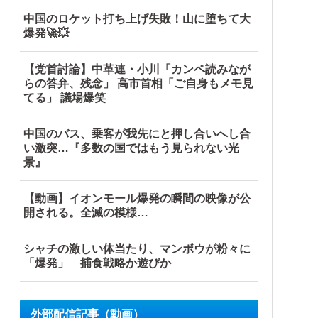
中国のロケット打ち上げ失敗！山に堕ちて大
爆発🚀💥
重点強化」中国ダム「決壊」中国「現場封鎖！（空撮削除」→
【党首討論】中革連・小川「カンペ読みなが
らの答弁、残念」 高市首相「ご自身もメモ見
てる」 議場爆笑
他
中国のバス、乗客が我先にと押し合いへし合
い激突…『多数の国ではもう見られない光
景』
【動画】イオンモール爆発の瞬間の映像が公
開される。全滅の模様…
シャチの激しい体当たり、マンボウが粉々に
「爆発」 捕食戦略か遊びか
外部配信記事（動画）