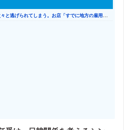
日本のお店、時給1500円でもミャンマー人に次々と逃げられてしまう。お店「すでに地方の雇用は崩壊」