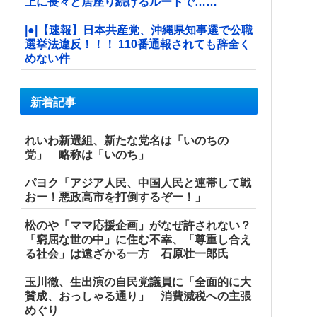
上に長々と居座り続けるルートで……
|●|【速報】日本共産党、沖縄県知事選で公職
選挙法違反！！！ 110番通報されても辞全く
めない件
新着記事
れいわ新選組、新たな党名は「いのちの
党」 略称は「いのち」
パヨク「アジア人民、中国人民と連帯して戦
おー！悪政高市を打倒するぞー！」
松のや「ママ応援企画」がなぜ許されない？
「窮屈な世の中」に住む不幸、「尊重し合え
る社会」は遠ざかる一方 石原壮一郎氏
玉川徹、生出演の自民党議員に「全面的に大
賛成、おっしゃる通り」 消費減税への主張
めぐり