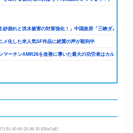
土砂崩れと洪水被害の対策強化！」中国政府「三峡ダム周辺を
ニメ化した米人気SF作品に絶賛の声が殺到中
ストンマーチンAMR26を改善に導いた最大の功労者はカルディレ
27(月) 00:40:25.86 ID:ERia7qE/