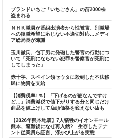
ブランドいちご「いちごさん」の苗2000株
盗まれる
ＮＨＫ職員が番組出演者から性被害、別職場
への復職希望に応じない不適切対応…メディ
ア総局長が陳謝
玉川徹氏、包丁男に発砲した警官の行動につ
いて「死刑にならない犯罪を警察官が死刑に
してしまった」
赤十字、スペイン領セウタに殺到した不法移
民に物資を支給
【消費税率1％】「下げるのが筋なんですけ
ど…」消費減税で値下がりする分と同じだけ
商品を値上げして店頭価格を変えない店も
【2026年熊本地震】7人犠牲のイオンモール
熊本、避難後になぜ再入館? 生存したテナ
ント従業員ら証言、浮かび上がる実態