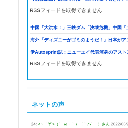
RSSフィードを取得できません
中国「大洪水！」三峡ダム「決壊危機」中国「
海外「ディズニーがゴミのようだ！」日本がア
伊Autosprint誌：ニューエイ代表渾身のア
RSSフィードを取得できません
ネットの声
24:
<丶｀∀´>（´・ω・｀）（｀ハ´ ）さん
2022/06/