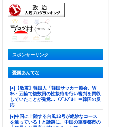
スポンサーリンク
憂国あんてな
|●|【激震】韓国人「韓国サッカー協会、W
杯・五輪で複数回の性接待を行い審判を買収
していたことが発覚…（ﾌﾞﾙﾌﾞﾙ」＝韓国の反
応
|●|中国に上陸する台風13号が絶妙なコース
を辿っている！と話題に、中国の重要都市の