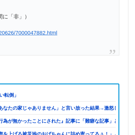
間に「非」）
220626/7000047882.html
はい転倒」
あなたの家じゃありません」と言い放った結果→激怒したトメ
為が無かったことにされた』記事に「難癖な記事」とイチャモ
声を上げる被災地のおばちゃんに詰め寄ってるぅ！」→よく聞