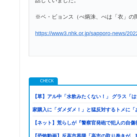
話していました。
※ベ・ビョンス（べ炳洙、べは「衣」の
https://www3.nhk.or.jp/sapporo-news/20
【草】アル中「水飲みたくない！」 グラス「
家購入に「ダメダメ！」と猛反対するトメに「
【ネット】荒らしが『警察官発砲で犯人の自傷行
【恐怖動画】反高市界隈「高市の取り巻きが、