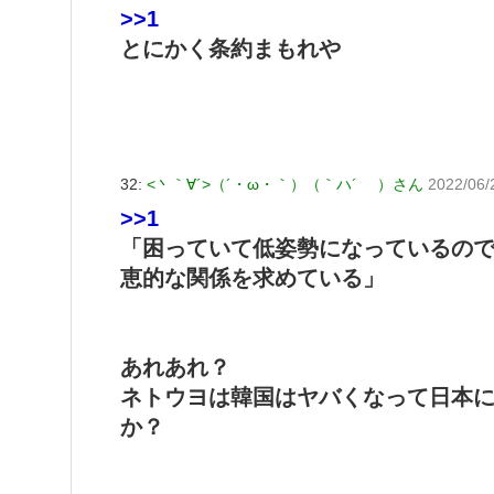
>>1
とにかく条約まもれや
32:
<丶｀∀´>（´・ω・｀）（｀ハ´ ）さん
2022/06/
>>1
「困っていて低姿勢になっているの
恵的な関係を求めている」
あれあれ？
ネトウヨは韓国はヤバくなって日本
か？