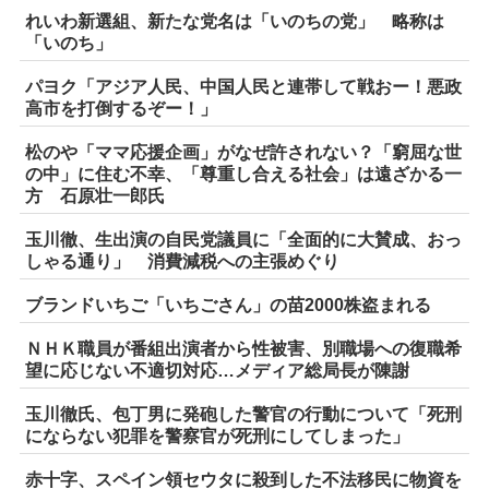
れいわ新選組、新たな党名は「いのちの党」 略称は
「いのち」
パヨク「アジア人民、中国人民と連帯して戦おー！悪政
高市を打倒するぞー！」
松のや「ママ応援企画」がなぜ許されない？「窮屈な世
の中」に住む不幸、「尊重し合える社会」は遠ざかる一
方 石原壮一郎氏
玉川徹、生出演の自民党議員に「全面的に大賛成、おっ
しゃる通り」 消費減税への主張めぐり
ブランドいちご「いちごさん」の苗2000株盗まれる
ＮＨＫ職員が番組出演者から性被害、別職場への復職希
望に応じない不適切対応…メディア総局長が陳謝
玉川徹氏、包丁男に発砲した警官の行動について「死刑
にならない犯罪を警察官が死刑にしてしまった」
赤十字、スペイン領セウタに殺到した不法移民に物資を