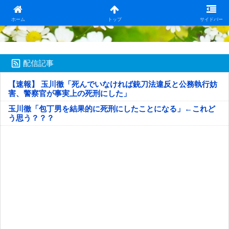
日本第一！ニュース録
ホーム
トップ
サイドバー
配信記事
【速報】 玉川徹「死んでいなければ銃刀法違反と公務執行妨
害、警察官が事実上の死刑にした」
玉川徹「包丁男を結果的に死刑にしたことになる」←これど
う思う？？？