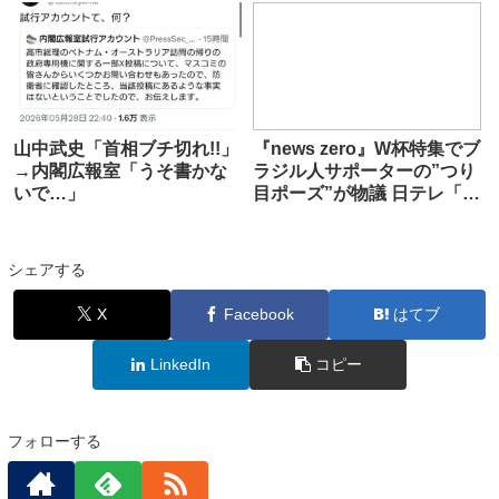
山中武史「首相ブチ切れ!!」
『news zero』W杯特集でブ
→内閣広報室「うそ書かな
ラジル人サポーターの”つり
いで…」
目ポーズ”が物議 日テレ「担
当者が気づかず」
シェアする
X
Facebook
はてブ
LinkedIn
コピー
フォローする