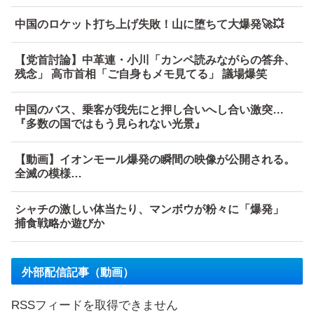
中国のロケット打ち上げ失敗！山に堕ちて大爆発🚀💥
【党首討論】中革連・小川「カンペ読みながらの答弁、
残念」 高市首相「ご自身もメモ見てる」 議場爆笑
中国のバス、乗客が我先にと押し合いへし合い激突…
『多数の国ではもう見られない光景』
【動画】イオンモール爆発の瞬間の映像が公開される。
全滅の模様…
シャチの激しい体当たり、マンボウが粉々に「爆発」
捕食戦略か遊びか
外部配信記事（動画）
RSSフィードを取得できません