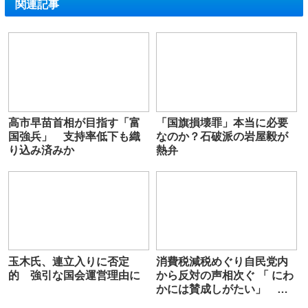
関連記事
高市早苗首相が目指す「富
「国旗損壊罪」本当に必要
国強兵」 支持率低下も織
なのか？石破派の岩屋毅が
り込み済みか
熱弁
玉木氏、連立入りに否定
消費税減税めぐり自民党内
的 強引な国会運営理由に
から反対の声相次ぐ 「 にわ
かには賛成しがたい」 紛
糾の可能性も