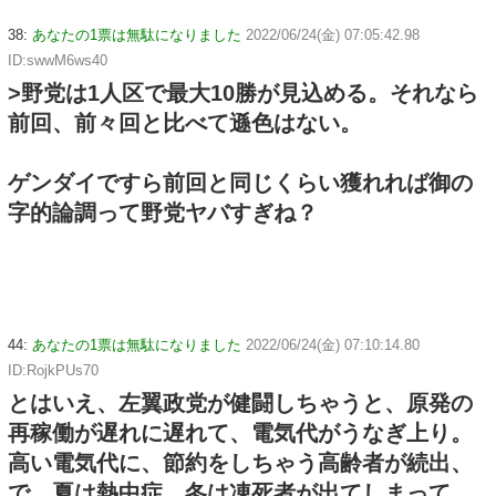
38:
あなたの1票は無駄になりました
2022/06/24(金) 07:05:42.98
ID:swwM6ws40
>野党は1人区で最大10勝が見込める。それなら
前回、前々回と比べて遜色はない。
ゲンダイですら前回と同じくらい獲れれば御の
字的論調って野党ヤバすぎね？
44:
あなたの1票は無駄になりました
2022/06/24(金) 07:10:14.80
ID:RojkPUs70
とはいえ、左翼政党が健闘しちゃうと、原発の
再稼働が遅れに遅れて、電気代がうなぎ上り。
高い電気代に、節約をしちゃう高齢者が続出、
で、夏は熱中症、冬は凍死者が出てしまって、