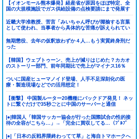
【イオンモール熊本爆発】経産省が原因をほぼ特定、全
国の大規模施設でガス供給設備の点検要請にまで発展す
る事態に・・・【PICKUP】
近畿大学准教授、苦言「みいちゃん呼びが揶揄する言葉
として使われ、当事者から具体的な苦痛が訴えられてい
る。文化芸術は人を傷つけてもよい。ただし、傷つけ方
がある」他
無期懲役、去年の仮釈放わずか４人…もう実質終身刑だ
った
【韓国】ウェブトゥーン、売上が減りはじめた？カカオ
のストーリー部門、前年同期比で売上がマイナス16％
ついに国産ヒューマノイド登場、人手不足深刻化の医
療・製造現場などでの活用想定！
【衝撃】 中国製ルーター20機種にバックドア発見！ ネッ
トに繋ぐだけで35秒ごとに中国のサーバーと通信
|●|韓国人「韓国サッカー協会が行った国際試合の性的接
待の全容がこちら…」→「完全に買収してる…（ﾌﾞﾙﾌﾞ
ﾙ」＝韓国の反応
|●|「日本の反戦界隈終わってて草」と海自トマホークへ