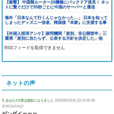
【衝撃】 中国製ルーター20機種にバックドア発見！ ネッ
トに繋ぐだけで35秒ごとに中国のサーバーと通信
海外「日本なんて行くんじゃなかった…」 日本を知って
しまったディズニー信者、帰国後『本家』に失望する事
態に
【外国人採用アンケ】諮問機関「差別、非公開答申」三
重県「差別に当たらず、公表する方針を決定した」他
RSSフィードを取得できません
ネットの声
3:
あなたの1票は無駄になりました
2022/06/23(木) 22:14:05.98
ID:XLVetTmL0
ゲンダイｗｗｗ