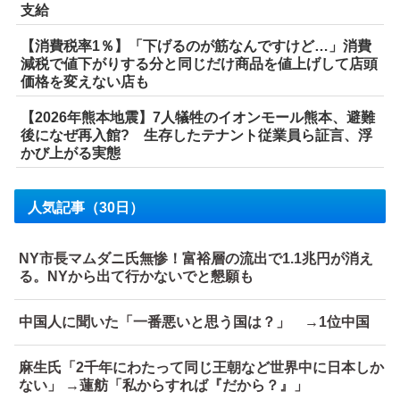
支給
【消費税率1％】「下げるのが筋なんですけど…」消費
減税で値下がりする分と同じだけ商品を値上げして店頭
価格を変えない店も
【2026年熊本地震】7人犠牲のイオンモール熊本、避難
後になぜ再入館? 生存したテナント従業員ら証言、浮
かび上がる実態
人気記事（30日）
NY市長マムダニ氏無惨！富裕層の流出で1.1兆円が消え
る。NYから出て行かないでと懇願も
中国人に聞いた「一番悪いと思う国は？」 →1位中国
麻生氏「2千年にわたって同じ王朝など世界中に日本しか
ない」 →蓮舫「私からすれば『だから？』」