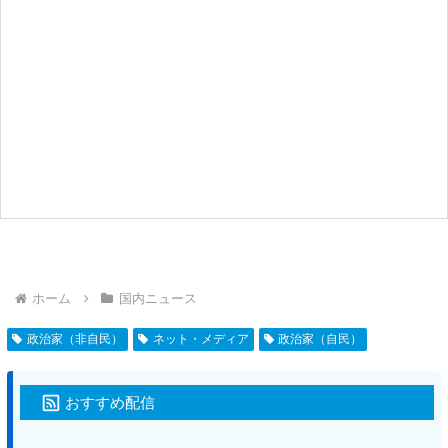
ホーム
国内ニュース
政治家（非自民）
ネット・メディア
政治家（自民）
おすすめ配信