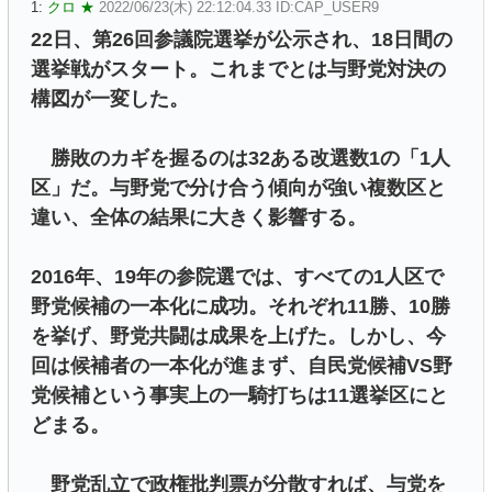
1:
クロ ★
2022/06/23(木) 22:12:04.33 ID:CAP_USER9
22日、第26回参議院選挙が公示され、18日間の
選挙戦がスタート。これまでとは与野党対決の
構図が一変した。
勝敗のカギを握るのは32ある改選数1の「1人
区」だ。与野党で分け合う傾向が強い複数区と
違い、全体の結果に大きく影響する。
2016年、19年の参院選では、すべての1人区で
野党候補の一本化に成功。それぞれ11勝、10勝
を挙げ、野党共闘は成果を上げた。しかし、今
回は候補者の一本化が進まず、自民党候補VS野
党候補という事実上の一騎打ちは11選挙区にと
どまる。
野党乱立で政権批判票が分散すれば、与党を