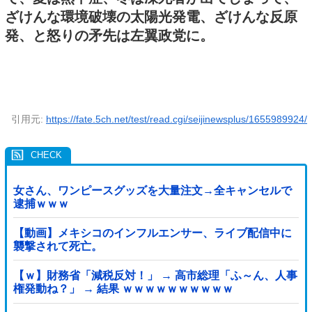
ざけんな環境破壊の太陽光発電、ざけんな反原
発、と怒りの矛先は左翼政党に。
引用元:
https://fate.5ch.net/test/read.cgi/seijinewsplus/1655989924/
女さん、ワンピースグッズを大量注文→全キャンセルで
逮捕ｗｗｗ
【動画】メキシコのインフルエンサー、ライブ配信中に
襲撃されて死亡。
【ｗ】財務省「減税反対！」 → 高市総理「ふ～ん、人事
権発動ね？」 → 結果 ｗｗｗｗｗｗｗｗｗｗ