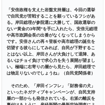
「安倍政権を支えた岩盤支持層は、今回の選挙
で自民党が苦戦することを願っているフシがあ
る。岸田総理が参院選に大勝して、国政選挙の
ない“黄金の3年間”を手に入れたら、安倍元総理
や高市政調会長の出番がなくなってしまうから
です。安倍さんの再々登板や高市総理の誕生を
切望する彼らにしてみれば、自民が下野するこ
とはない以上、岸田さんが大負けして退陣、あ
るいはチョイ負けで求心力を失う展開が望まし
い。極端に右寄りの層から見たら、岸田総理で
は物足りないのでしょうね」（自民党関係者）
そのため、「岸田インフレ」「財務省の犬」
といったネガティブキャンペーンが、自民支持
層の一部からも発信されている。右派の離反を
裏付けるように、産経新聞の最新世論調査によ