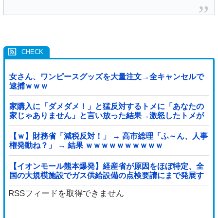
女さん、ワンピースグッズを大量注文→全キャンセルで
逮捕ｗｗｗ
家購入に「ダメダメ！」と猛反対するトメに「あなたの
家じゃありません」と言い放った結果→激怒したトメが
自ら〇〇を口にして最高の展開へｗｗｗｗｗｗ
【ｗ】財務省「減税反対！」 → 高市総理「ふ～ん、人事
権発動ね？」 → 結果 ｗｗｗｗｗｗｗｗｗｗ
【イオンモール熊本爆発】経産省が原因をほぼ特定、全
国の大規模施設でガス供給設備の点検要請にまで発展す
る事態に・・・【PICKUP】
RSSフィードを取得できません