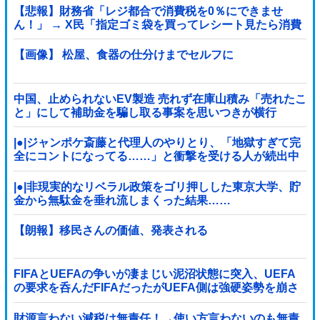
【悲報】財務省「レジ都合で消費税を0％にできませ
ん！」 → X民「指定ゴミ袋を買ってレシート見たら消費
税はゼロになるんだけど？」ｗｗｗｗｗｗｗｗｗｗｗｗ
ｗｗ
【画像】 松屋、食器の仕分けまでセルフに
中国、止められないEV製造 売れず在庫山積み「売れたこ
と」にして補助金を騙し取る事案を思いつきが横行
|●|ジャンポケ斎藤と代理人のやりとり、「地獄すぎて完
全にコントになってる……」と衝撃を受ける人が続出中
|●|非現実的なリベラル政策をゴリ押しした東京大学、貯
金から無駄金を垂れ流しまくった結果……
【朗報】移民さんの価値、発表される
FIFAとUEFAの争いが凄まじい泥沼状態に突入、UEFA
の要求を呑んだFIFAだったがUEFA側は強硬姿勢を崩さ
ず……
財源言わない減税は無責任！→使い方言わないのも無責