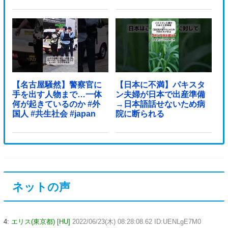
【名古屋騒然】警察官に
【日本に不満】パキスタ
手を出す人物まで…一体
ン夫婦が日本で出産準備
何が起きているのか #外
→日本語話せないため病
国人 #共生社会 #japan
院に断られる
ネットの声
4:
エリス(東京都) [HU]
2022/06/23(木) 08:28:08.62 ID:UENLgE7M0