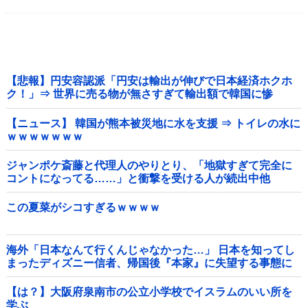
【悲報】円安容認派「円安は輸出が伸びで日本経済ホクホ
ク！」⇒ 世界に売る物が無さすぎて輸出額で韓国に惨
敗・・・
【ニュース】 韓国が熊本被災地に水を支援 ⇒ トイレの水に
ｗｗｗｗｗｗｗ
ジャンポケ斎藤と代理人のやりとり、「地獄すぎて完全に
コントになってる……」と衝撃を受ける人が続出中他
この夏菜がシコすぎるｗｗｗｗ
海外「日本なんて行くんじゃなかった…」 日本を知ってし
まったディズニー信者、帰国後『本家』に失望する事態に
【は？】大阪府泉南市の公立小学校でイスラムのいい所を
学ぶ