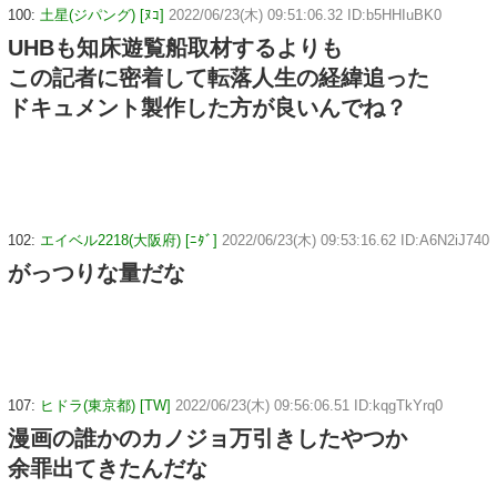
100:
土星(ジパング) [ﾇｺ]
2022/06/23(木) 09:51:06.32 ID:b5HHIuBK0
UHBも知床遊覧船取材するよりも
この記者に密着して転落人生の経緯追った
ドキュメント製作した方が良いんでね？
102:
エイベル2218(大阪府) [ﾆﾀﾞ]
2022/06/23(木) 09:53:16.62 ID:A6N2iJ740
がっつりな量だな
107:
ヒドラ(東京都) [TW]
2022/06/23(木) 09:56:06.51 ID:kqgTkYrq0
漫画の誰かのカノジョ万引きしたやつか
余罪出てきたんだな