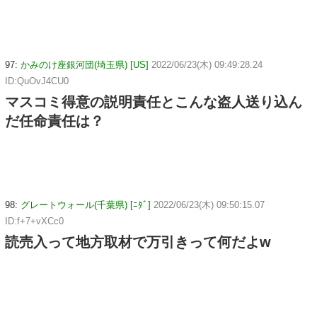
97:
かみのけ座銀河団(埼玉県) [US]
2022/06/23(木) 09:49:28.24
ID:QuOvJ4CU0
マスコミ得意の説明責任とこんな盗人送り込ん
だ任命責任は？
98:
グレートウォール(千葉県) [ﾆﾀﾞ]
2022/06/23(木) 09:50:15.07
ID:f+7+vXCc0
読売入って地方取材で万引きって何だよw