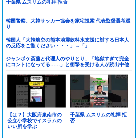
千葉県 ムスリムの礼拝 拒否
韓国警察、大韓サッカー協会を家宅捜索 代表監督選考巡
り
韓国人「大韓航空の熊本地震飲料水支援に対する日本人
の反応をご覧ください・・・」→「」
ジャンポケ斎藤と代理人のやりとり、「地獄すぎて完全
にコントになってる……」と衝撃を受ける人が続出中他
【は？】大阪府泉南市の
千葉県 ムスリムの礼拝 拒
公立小学校でイスラムの
否
いい所を学ぶ