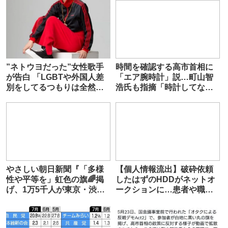
”ネトウヨだった”女性歌手
時間を確認する高市首相に
が告白 「LGBTや外国人差
「エア腕時計」説…町山智
別をしてるつもりは全然な
浩氏も指摘「時計してない
かった」「ネトウヨと呼ば
じゃん」 政治部記者は否
れるの凄い嫌だった」
定的
やさしい朝日新聞『「多様
【個人情報流出】破砕依頼
性や平等を」虹色の旗🌈掲
したはずのHDDがネットオ
げ、1万5千人が東京・渋谷
ークションに…患者や職員
を行進しました』
など最大51万人分