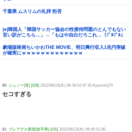
千葉県 ムスリムの礼拝 拒否
|●|韓国人「韓国サッカー協会の性接待問題のとんでもない
言い訳がこちら…」→「もはや自白だろこれ…（ﾌﾞﾙﾌﾞﾙ」
＝韓国の反応
劇場版映画ちいかわTHE MOVIE、明日興行収入1兆円突破
が確実にｗｗｗｗｗｗｗｗｗｗｗｗｗ
40:
ジュノー(茸) [GB]
2022/06/23(木) 08:39:52.87 ID:KpzemGj70
セコすぎる
41:
プレアデス星団(岩手県) [US]
2022/06/23(木) 08:40:01.86