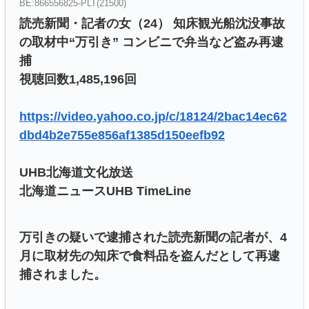
BE:866556825-PLT(21500)
読売新聞・記者の女（24） 知床観光船沈没事故
の取材中“万引き” コンビニで弁当など盗み再逮
捕
視聴回数1,485,196回
https://video.yahoo.co.jp/c/18124/2bac14ec62
dbd4b2e755e856af1385d150eefb92
UHB北海道文化放送
北海道ニュースUHB TimeLine
万引きの疑いで逮捕された読売新聞の記者が、4
月に取材先の知床で食料品を盗んだとして再逮
捕されました。