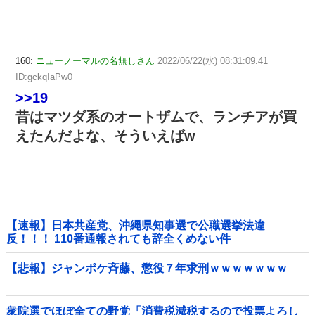
160:
ニューノーマルの名無しさん
2022/06/22(水) 08:31:09.41
ID:gckqIaPw0
>>19
昔はマツダ系のオートザムで、ランチアが買
えたんだよな、そういえばw
【速報】日本共産党、沖縄県知事選で公職選挙法違
反！！！ 110番通報されても辞全くめない件
【悲報】ジャンポケ斉藤、懲役７年求刑ｗｗｗｗｗｗｗ
衆院選でほぼ全ての野党「消費税減税するので投票よろし