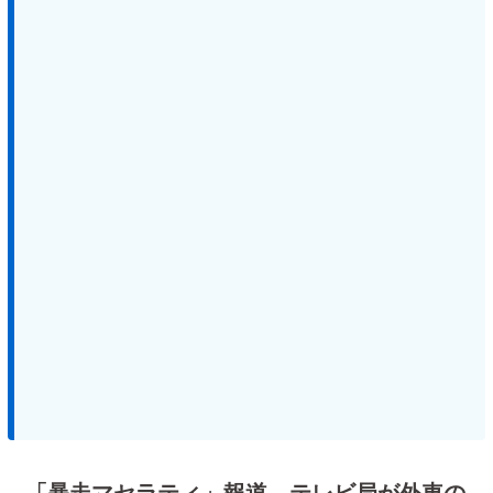
「暴走マセラティ」報道 テレビ局が外車の