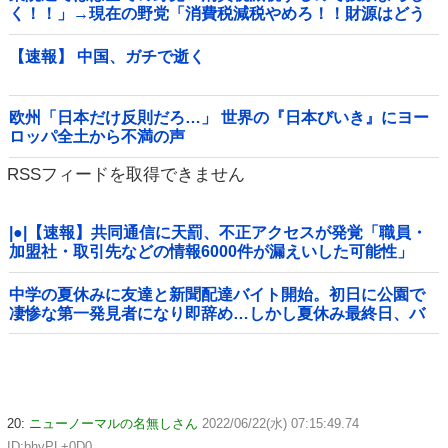
く！！」→現在の野党「消費税減税やめろ！！財源はどう
するんだ！！」他
【速報】 中国、ガチで逝く
欧州「日本だけ反則だろ…」 世界の『日本びいき』にヨー
ロッパ全土から不満の声
RSSフィードを取得できません
|●|【速報】共同通信に天罰、不正アクセスが発覚「職員・
加盟社・取引先などの情報6000件が漏えいした可能性」
中学の夏休みに友達と新聞配達バイト開始。初日に公園で
凄惨な第一発見者になり即辞め…しかし夏休み最終日、バ
イトを続けた友人の身に起きた「更なる悲劇」←このバイ
ト先、呪われすぎだろ
20:
ニューノーマルの名無しさん
2022/06/22(水) 07:15:49.74
ID:bhyPL+0D0