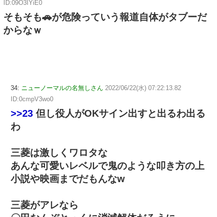
ID:09O3IYiE0
そもそも🚗が危険っていう報道自体がタブーだ
からなｗ
34:
ニューノーマルの名無しさん
2022/06/22(水) 07:22:13.82
ID:0cmpV3wo0
>>23
但し役人がOKサイン出すと出るわ出る
わ
三菱は激しくワロタな
あんな可愛いレベルで鬼のような叩き方の上
小説や映画までだもんなw
三菱がアレなら