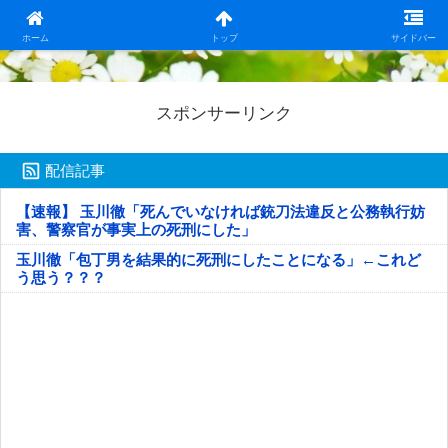
日本第一！ニュース録
ホーム
トップ
サイドバー
スポンサーリンク
配信記事
【速報】 玉川徹「死んでいなければ銃刀法違反と公務執行妨
害、警察官が事実上の死刑にした」
玉川徹「包丁男を結果的に死刑にしたことになる」←これど
う思う？？？