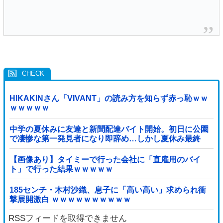
HIKAKINさん「VIVANT」の読み方を知らず赤っ恥ｗｗ
ｗｗｗｗｗ
中学の夏休みに友達と新聞配達バイト開始。初日に公園
で凄惨な第一発見者になり即辞め…しかし夏休み最終
日、バイトを続けた友人の身に起きた「更なる悲劇」←
このバイト先、呪われすぎだろ
【画像あり】タイミーで行った会社に「直雇用のバイ
ト」で行った結果ｗｗｗｗｗ
185センチ・木村沙織、息子に「高い高い」求められ衝
撃展開激白 ｗｗｗｗｗｗｗｗｗｗ
RSSフィードを取得できません