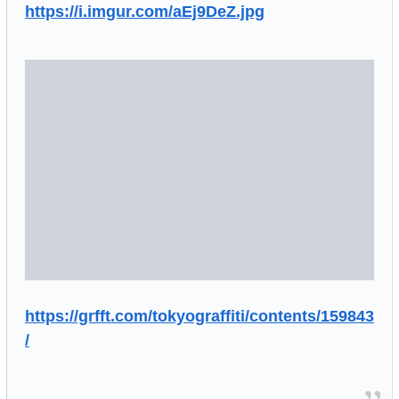
https://i.imgur.com/aEj9DeZ.jpg
https://grfft.com/tokyograffiti/contents/159843
/