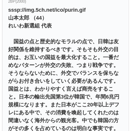
2BP(2000)
sssp://img.5ch.net/ico/purin.gif
山本太郎 （44）
れいわ新選組 代表
国益の点と歴史的なモラルの点で、日韓は友
好関係を維持するべきです。そもそも外交の目
的は、お互いの国益を最大化すること。一番だ
めなパターンが外交の失敗、つまり戦争です。
そうならないために、外交でバランスを保ちな
がらお付き合いをしていく必要があるんです。
国益とは、わかりやすく言えば商売をするこ
と。日本の輸出先国第3位が韓国で、年間6兆円
規模になります。また日本がここ20年以上デフ
レにある中で、その消費を喚起してくれたのは
間違いなく海外からの観光客。中でも韓国の方
がその多くを占めているのは明白な事実です。