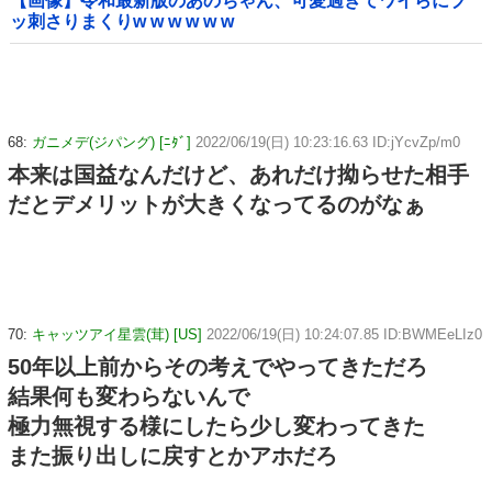
【画像】令和最新版のあのちゃん、可愛過ぎてワイらにブ
ッ刺さりまくりw w w w w w
68:
ガニメデ(ジパング) [ﾆﾀﾞ]
2022/06/19(日) 10:23:16.63 ID:jYcvZp/m0
本来は国益なんだけど、あれだけ拗らせた相手
だとデメリットが大きくなってるのがなぁ
70:
キャッツアイ星雲(茸) [US]
2022/06/19(日) 10:24:07.85 ID:BWMEeLIz0
50年以上前からその考えでやってきただろ
結果何も変わらないんで
極力無視する様にしたら少し変わってきた
また振り出しに戻すとかアホだろ