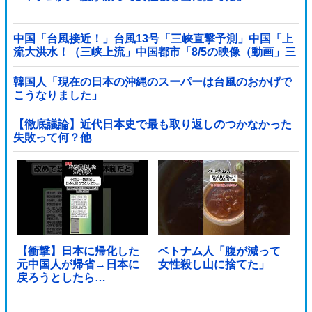
中国「台風接近！」台風13号「三峡直撃予測」中国「上
流大洪水！（三峡上流」中国都市「8/5の映像（動画」三
峡ダム「緊急放流（決壊危機」中国「下流大水害（震え
声」→
韓国人「現在の日本の沖縄のスーパーは台風のおかげで
こうなりました」
【徹底議論】近代日本史で最も取り返しのつかなかった
失敗って何？他
【衝撃】日本に帰化した
ベトナム人「腹が減って
元中国人が帰省→日本に
女性殺し山に捨てた」
戻ろうとしたら…