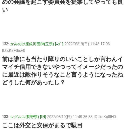
めの会議を起こす委員会を提案してやっても良
い
132:
かみのけ座銀河団(埼玉県) [ﾆﾀﾞ]
2022/06/19(日) 11:48:17.06
ID:xKzFtbcv0
前は誰にも当たり障りのいいことしか言わんイ
マイチ信用できないやつってイメージだったの
に最近は敵作りそうなこと言うようになったね
どうした何があったし？
133:
レグルス(長野県) [IN]
2022/06/19(日) 11:49:36.58 ID:ikeKo8IH0
ここは外交と安保がまるで駄目