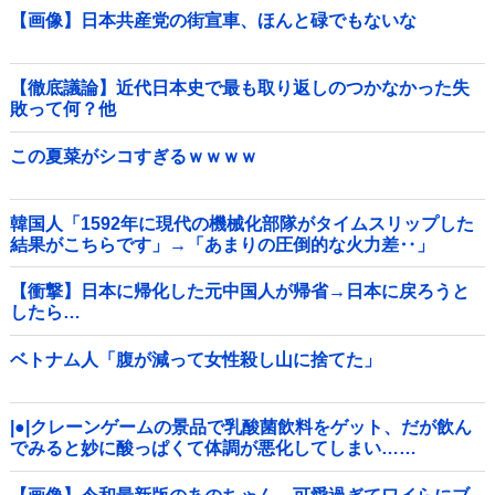
【画像】日本共産党の街宣車、ほんと碌でもないな
【徹底議論】近代日本史で最も取り返しのつかなかった失
敗って何？他
この夏菜がシコすぎるｗｗｗｗ
韓国人「1592年に現代の機械化部隊がタイムスリップした
結果がこちらです」→「あまりの圧倒的な火力差‥」
【衝撃】日本に帰化した元中国人が帰省→日本に戻ろうと
したら…
ベトナム人「腹が減って女性殺し山に捨てた」
|●|クレーンゲームの景品で乳酸菌飲料をゲット、だが飲ん
でみると妙に酸っぱくて体調が悪化してしまい……