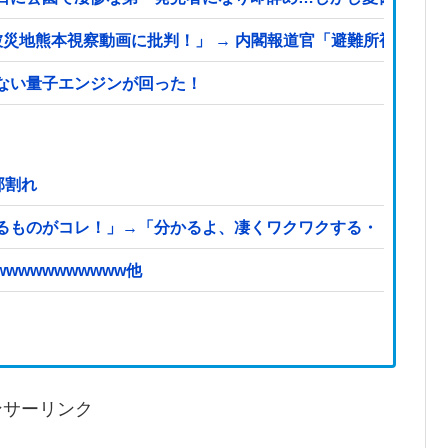
地熊本視察動画に批判！」 → 内閣報道官「避難所視察は51分
ない量子エンジンが回った！
部割れ
るものがコレ！」→「分かるよ、凄くワクワクする・・・！」
wwwwwwwwww他
ンサーリンク