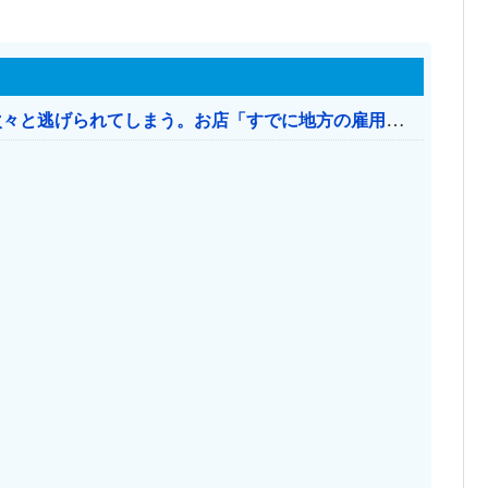
日本のお店、時給1500円でもミャンマー人に次々と逃げられてしまう。お店「すでに地方の雇用は崩壊」