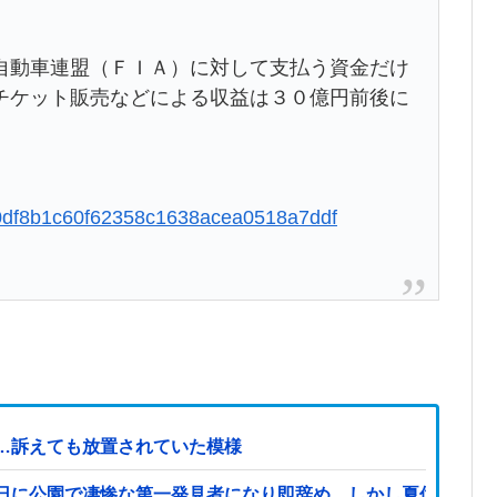
動車連盟（ＦＩＡ）に対して支払う資金だけ
チケット販売などによる収益は３０億円前後に
b9f0df8b1c60f62358c1638acea0518a7ddf
症…訴えても放置されていた模様
日に公園で凄惨な第一発見者になり即辞め…しかし夏休み最終