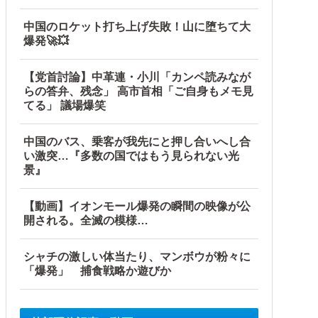
中国のロケット打ち上げ失敗！山に堕ちて大
爆発🚀💥
【党首討論】中革連・小川「カンペ読みなが
らの答弁、残念」 高市首相「ご自身もメモ見
てる」 議場爆笑
中国のバス、乗客が我先にと押し合いへし合
い激突…『多数の国ではもう見られない光
景』
【動画】イオンモール爆発の瞬間の映像が公
開される。全滅の模様…
シャチの激しい体当たり、マンボウが粉々に
「爆発」 捕食戦略か遊びか