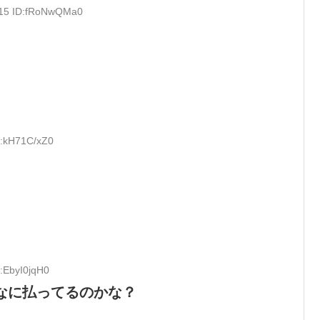
.15 ID:fRoNwQMa0
D:kH71C/xZ0
:EbyI0jqH0
そんなに払ってるのかな？