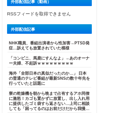
外部配信記事（動画）
RSSフィードを取得できません
外部配信記事
NHK職員、番組出演者から性加害→PTSD発
症…訴えても放置されていた模様
「コンビニ、馬鹿にすんなよ」→あのオーナ
ー夫婦、不起訴ｗｗｗｗｗｗｗｗｗ
海外「全部日本の真似だったのか…」 日本
の普通のテレビ番組が最新SNSの数十年先を
行っていたと話題に
寮の乾燥機を朝から晩まで占有するアホ同僚
に激怒！カゴも置かずに放置し、出し入れ用
に提供したゴミ袋すら返さない…上司に相談
しても「困ってるのはお前だけだから我慢し