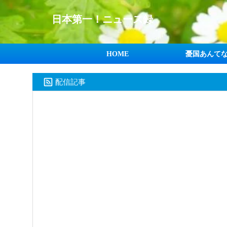
日本第一！ニュース録
HOME
憂国あんて
配信記事