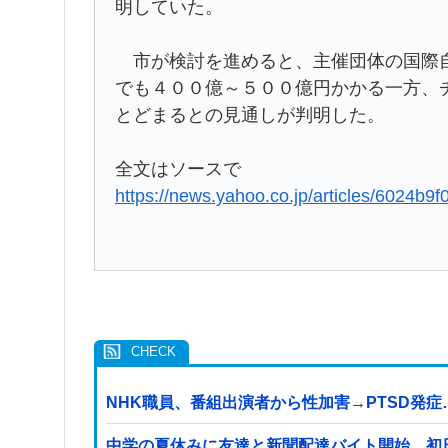
明していた。
市が検討を進めると、主催団体の国際自
でも４００億～５００億円かかる一方、
とどまるとの見通しが判明した。
全文はソースで
https://news.yahoo.co.jp/articles/6024
NHK職員、番組出演者から性加害→PTSD発
中学の夏休みに友達と新聞配達バイト開始。初