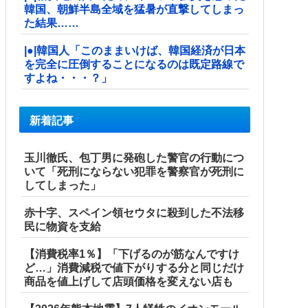
韓国、朝鮮半島全域を猛暑が直撃してしまっ
た結果……
|●|韓国人「このままいけば、韓国経済が日本
を完全に圧倒することになるのは既定路線で
すよね・・・？」
新着記事
玉川徹氏、包丁男に発砲した警官の行動につ
いて「死刑にならない犯罪を警察官が死刑に
してしまった」
赤十字、スペイン領セウタに殺到した不法移
民に物資を支給
【消費税率1％】「下げるのが筋なんですけ
ど…」消費減税で値下がりする分と同じだけ
商品を値上げして店頭価格を変えない店も