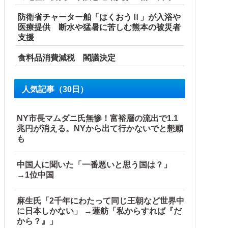
防衛省チャーター舶「はくおうⅡ」が入浴や
間！大変な状況の中で、1時間近く受け入...
医療提供 断水や猛暑に苦しむ熊本の被災者
支援
食料品消費減税 閣議決定
人気記事（30日）
【海外の反応】
NY市長マムダニ氏無惨！富裕層の流出で1.1
兆円が消える。NYから出て行かないでと懇願
も
中国人に聞いた「一番悪いと思う国は？」
→1位中国
麻生氏「2千年にわたって同じ王朝など世界中
に日本しかない」 →蓮舫「私からすれば『だ
から？』」