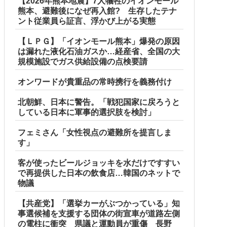
【2026年熊本地震】7人犠牲のイオンモール
熊本、避難後になぜ再入館? 生存したテナ
ント従業員ら証言、浮かび上がる実態
【ＬＰＧ】「イオンモール熊本」爆発の原因
は漏れた液化石油ガスか…経産省、全国の大
規模施設でガス供給設備の点検要請
オンワードが貴重品の常時携行を義務付け
北朝鮮、日本に警告。「戦犯国家に戻ろうと
している日本に軍事的選択肢を検討」
フェミさん「女性視点の避難所を提言しま
す」
客が使ったビールジョッキを水だけですすい
で再提供した日本の飲食店…韓国のネットで
物議
【共産党】「選挙カーがぶつかっている」知
事選候補を支援する団体の街宣車が道路左側
の電柱に衝突 県議と運動員が重傷 長野
日、バイトを続けた友人の身に起きた「更なる悲劇」←このバ