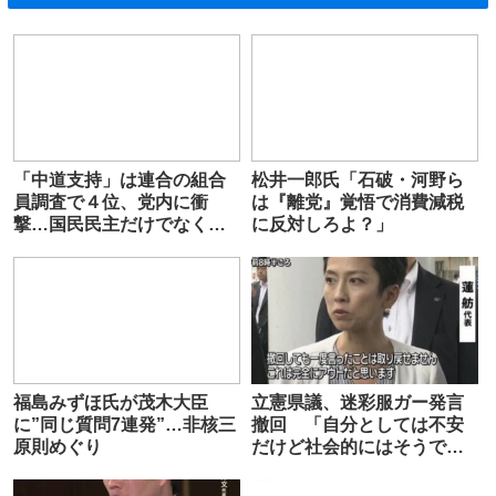
「中道支持」は連合の組合
松井一郎氏「石破・河野ら
員調査で４位、党内に衝
は『離党』覚悟で消費減税
撃…国民民主だけでなく自
に反対しろよ？」
民とも大差
福島みずほ氏が茂木大臣
立憲県議、迷彩服ガー発言
に”同じ質問7連発”…非核三
撤回 「自分としては不安
原則めぐり
だけど社会的にはそうでな
い方もいるので撤回」