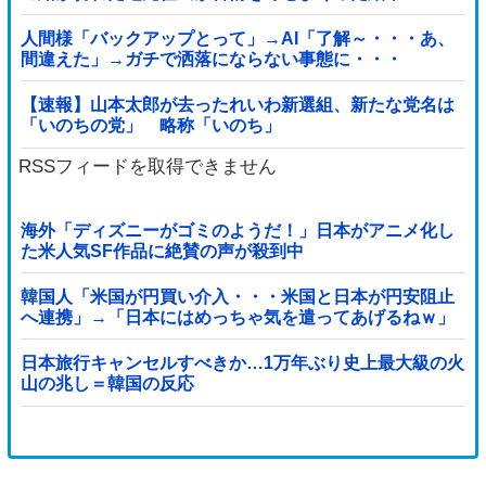
人間様「バックアップとって」→AI「了解～・・・あ、
間違えた」→ガチで洒落にならない事態に・・・
【速報】山本太郎が去ったれいわ新選組、新たな党名は
「いのちの党」 略称「いのち」
RSSフィードを取得できません
海外「ディズニーがゴミのようだ！」日本がアニメ化し
た米人気SF作品に絶賛の声が殺到中
韓国人「米国が円買い介入・・・米国と日本が円安阻止
へ連携」→「日本にはめっちゃ気を遣ってあげるねｗ」
「ウォンも救ってくれ・・・」
日本旅行キャンセルすべきか…1万年ぶり史上最大級の火
山の兆し＝韓国の反応