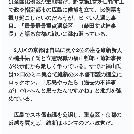
は全国比例区が主戦場だ。野党第1党を目指す上
で政令指定都市の広島に候補を立て、比例票を
掘り起こしたいのだろうが、ヒドい人選は裏
目。「最最最最重点選挙区」（藤田文武幹事
長）と語る京都の戦いに跳ね返っている。
2人区の京都は自民に次ぐ2位の座を維新新人
の楠井祐子氏と立憲現職の福山哲郎・前幹事長
が公示前から激しく争っている。すでに福山氏
は12日のミニ集会で維新のスネ傷市議の擁立に
ロックオン。「広島やったら（過去の不祥事
が）バレへんと思ったんですかね」と批判を強
めている。
広島でスネ傷市議を公認し、重点区・京都の
反感を買えば、維新はホンマのアホ政党だ。