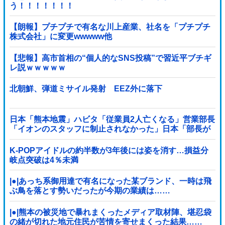
う！！！！！！！
【朗報】プチプチで有名な川上産業、社名を「プチプチ
株式会社」に変更wwwww他
【悲報】高市首相の“個人的なSNS投稿”で習近平ブチギ
レ説ｗｗｗｗｗ
北朝鮮、弾道ミサイル発射 EEZ外に落下
日本「熊本地震」ハビタ「従業員2人亡くなる」営業部長
「イオンのスタッフに制止されなかった」日本「部長が
連絡後の店員行動を証言（謎」イオン「再入館可能の事
実ない」→
K-POPアイドルの約半数が3年後には姿を消す…損益分
岐点突破は4％未満
|●|あっち系御用達で有名になった某ブランド、一時は飛
ぶ鳥を落とす勢いだったが今期の業績は……
|●|熊本の被災地で暴れまくったメディア取材陣、堪忍袋
の緒が切れた地元住民が苦情を寄せまくった結果……