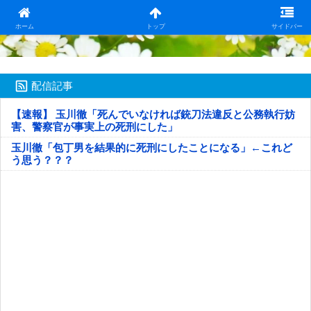
日本第一！ニュース録
ホーム
トップ
サイドバー
配信記事
【速報】 玉川徹「死んでいなければ銃刀法違反と公務執行妨
害、警察官が事実上の死刑にした」
玉川徹「包丁男を結果的に死刑にしたことになる」←これど
う思う？？？