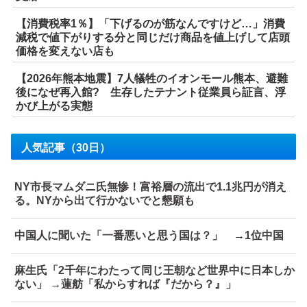
【消費税率1％】「下げるのが筋なんですけど…」消費
減税で値下がりする分と同じだけ商品を値上げして店頭
価格を変えない店も
【2026年熊本地震】7人犠牲のイオンモール熊本、避難
後になぜ再入館? 生存したテナント従業員ら証言、浮
かび上がる実態
人気記事（30日）
NY市長マムダニ氏無惨！富裕層の流出で1.1兆円が消え
る。NYから出て行かないでと懇願も
中国人に聞いた「一番悪いと思う国は？」 →1位中国
麻生氏「2千年にわたって同じ王朝など世界中に日本しか
ない」 →蓮舫「私からすれば『だから？』」