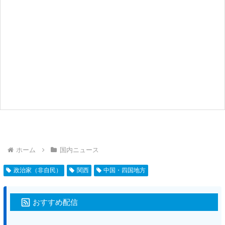
ホーム
国内ニュース
政治家（非自民）
関西
中国・四国地方
おすすめ配信