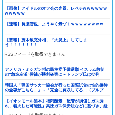
【画像】アイドルのオフ会の光景、レベチw w w w w w
w w w w w
【速報】長瀬智也、ようやく気づくｗｗｗｗｗｗｗｗ
【悲報】茂木敏充外相、『大炎上』してしま
う！！！！！！！
RSSフィードを取得できません
アメリカ・ミシガン州の民主党予備選挙 イスラム教徒
の“急進左派”候補が勝利確実に⋯トランプ氏は批判
韓国人「韓国サッカー協会が行った国際試合の性的接待
の全容がこちら…」→「完全に買収してる…（ブルブ
ル」＝韓国の反応
【イオンモール熊本】福岡酸素「配管が損傷しガス漏
れ、着火した可能性」高圧ガス保安法などに基づき、経
産省に報告他