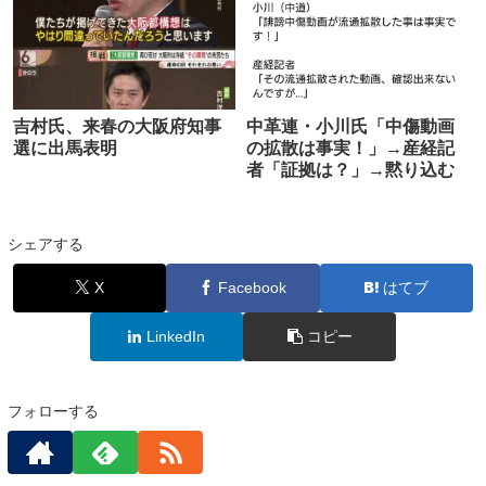
吉村氏、来春の大阪府知事
中革連・小川氏「中傷動画
選に出馬表明
の拡散は事実！」→産経記
者「証拠は？」→黙り込む
シェアする
X
Facebook
はてブ
LinkedIn
コピー
フォローする