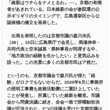
「維新はウチらをナメとるわ」──。京都の有権
者があきれている。日本維新の会が参院選の公
示ギリギリのタイミングで、広島選挙区から公
認候補の擁立を発表した。
出馬を表明したのは京都市議の森川央氏
（46）。10日に広島県庁で会見し、馬場伸幸・
共同代表と空本誠喜・県幹事長が同席する中、
「地方政治の経験を生かしたい」と意気込みを
語った。この光景に多くの京都市民はア然だ。
というのも、京都市議会で森川氏が得た「経
験」がロクでもないからだ。2020年6月に事務所
の照明工事費を政務活動費に二重計上していた
ことが発覚し、所属していた維新を離党。市議
会から問責決議に続き、全会一致で辞職勧告決
議が可決された。2つの決議を受けた京都市議は