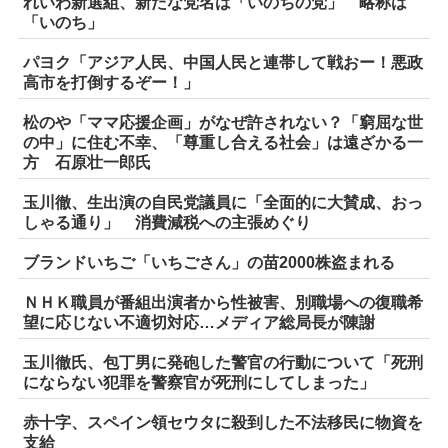
れいわ新選組、新たな党名は「いのちの党」 略称は
「いのち」
パヨク「アジア人民、中国人民と連帯して戦おー！悪政
高市を打倒するぞー！」
松のや「ママ応援企画」がなぜ許されない？「窮屈な世
の中」に住む不幸、「尊重し合える社会」は遠ざかる一
方 石原壮一郎氏
玉川徹、生出演の自民党議員に「全面的に大賛成、おっ
しゃる通り」 消費減税への主張めぐり
ブランドいちご「いちごさん」の苗2000株盗まれる
ＮＨＫ職員が番組出演者から性被害、別職場への復職希
望に応じない不適切対応…メディア総局長が陳謝
玉川徹氏、包丁男に発砲した警官の行動について「死刑
にならない犯罪を警察官が死刑にしてしまった」
赤十字、スペイン領セウタに殺到した不法移民に物資を
支給