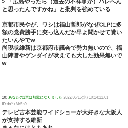
> 「広島やったら（過去の不祥事が）バレへん
と思ったんですかね」と批判を強めている
京都市民やが、ワシは福山哲郎がなぜCLPに多
額の党費勝手に突っ込んだか早よ聞かせて貰い
たいんやでw
尚現状維新は京都府市議会で勢力無いので、福
山陣営やゲンダイが吠えても大した効果無いで
w
18:
あなたの1票は無駄になりました
2022/06/15(水) 10:14:22.01
ID:dnY+MrSh0
テレビ吉本芸能ワイドショーが大好きな大阪人
が支持する維新
まぁなにはともあれ