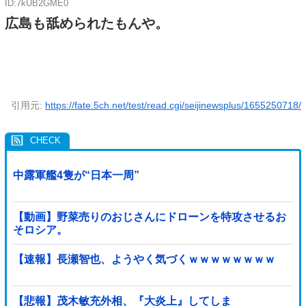
ID:7kUB2GME0
広島も舐められたもんや。
引用元:
https://fate.5ch.net/test/read.cgi/seijinewsplus/1655250718/
中露軍艦4隻が“日本一周”
【動画】野菜売りのおじさんにドローンを特攻させるお
そロシア。
【速報】長瀬智也、ようやく気づくｗｗｗｗｗｗｗｗ
【悲報】茂木敏充外相、『大炎上』してしま