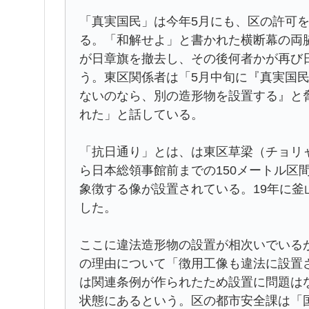
「真実国民」は今年5月にも、区の許可
る。「和解せよ」と書かれた横断幕の両
が日章旗を撤去し、その後何者かが再び
う。東区関係者は「5月中旬に『真実国
ないのなら、別の造形物を設置する』と
れた」と話している。
「抗日通り」とは、は東区草梁（チョリ
ら日本総領事館前までの150メートル区
象徴する像が設置されている。19年に
した。
ここに違法造形物の設置が相次いでいる
の理由について「徴用工像も違法に設置
は関連条例が作られたため設置に問題は
状態にあるという。区の都市安全課は「