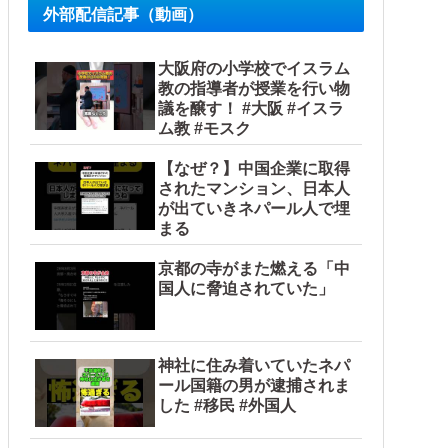
外部配信記事（動画）
大阪府の小学校でイスラム
教の指導者が授業を行い物
議を醸す！ #大阪 #イスラ
ム教 #モスク
【なぜ？】中国企業に取得
されたマンション、日本人
が出ていきネパール人で埋
まる
…（ブルブル」＝韓国の反応
京都の寺がまた燃える「中
国人に脅迫されていた」
神社に住み着いていたネパ
ール国籍の男が逮捕されま
した #移民 #外国人