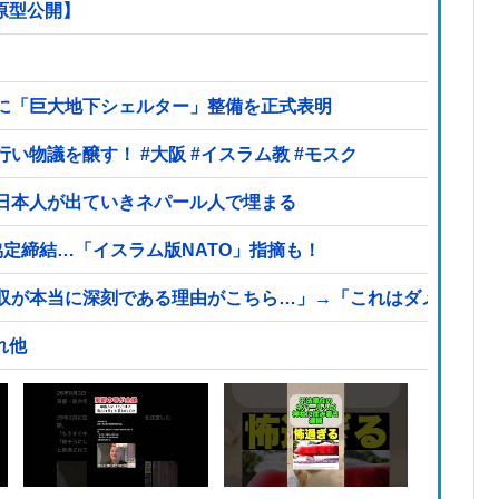
【原型公開】
に「巨大地下シェルター」整備を正式表明
大阪府の小学校でイスラム教の指導者が授業を行い物議を醸す！ #大阪 #イスラム教 #モスク
日本人が出ていきネパール人で埋まる
定締結…「イスラム版NATO」指摘も！
収が本当に深刻である理由がこちら…」→「これはダメなやつ
れ他