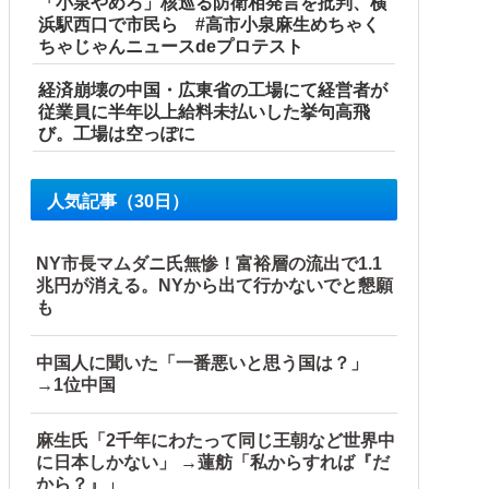
「小泉やめろ」核巡る防衛相発言を批判、横
浜駅西口で市民ら #高市小泉麻生めちゃく
ちゃじゃんニュースdeプロテスト
経済崩壊の中国・広東省の工場にて経営者が
従業員に半年以上給料未払いした挙句高飛
び。工場は空っぽに
人気記事（30日）
NY市長マムダニ氏無惨！富裕層の流出で1.1
兆円が消える。NYから出て行かないでと懇願
も
中国人に聞いた「一番悪いと思う国は？」
→1位中国
麻生氏「2千年にわたって同じ王朝など世界中
に日本しかない」 →蓮舫「私からすれば『だ
から？』」