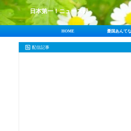
日本第一！ニュース録
HOME
憂国あんて
配信記事