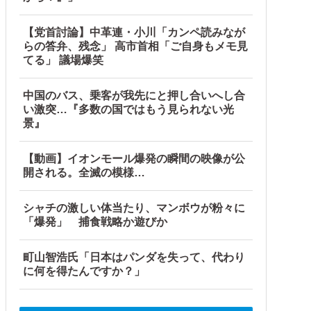
【党首討論】中革連・小川「カンペ読みなが
らの答弁、残念」 高市首相「ご自身もメモ見
てる」 議場爆笑
中国のバス、乗客が我先にと押し合いへし合
い激突…『多数の国ではもう見られない光
景』
【動画】イオンモール爆発の瞬間の映像が公
開される。全滅の模様…
シャチの激しい体当たり、マンボウが粉々に
「爆発」 捕食戦略か遊びか
町山智浩氏「日本はパンダを失って、代わり
に何を得たんですか？」