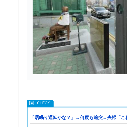
「居眠り運転かな？」→何度も追突→夫婦「こ