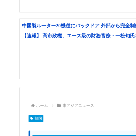
中国製ルーター20機種にバックドア 外部から完全
【速報】 高市政権、エース級の財務官僚・一松旬
ホーム
東アジアニュース
韓国