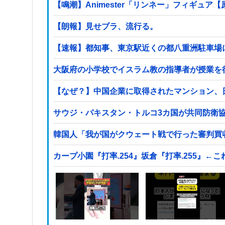
【鳴潮】Animester「リンネー」フィギュア
【朗報】見せブラ、流行る。
【速報】都知事、東京駅近くの都八重洲駐車場
【なぜ？】中国企業に取得されたマンション、
サウジ・パキスタン・トルコ3カ国が共同防衛協
韓国人「我が国がクウェート戦で行った審判買
カープ小園『打率.254』坂倉『打率.255』←こ