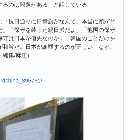
するのは問題がある」と話している。
は「抗日通りに日章旗だなんて、本当に頭がど
だ」「保守を装った親日派だよ」「他国の保守
保守は日本が優先なのか」「韓国のことだけを
が和解だ。日本が謝罪するのが正しい」など、
編集/麻江）
cordchina_895761/