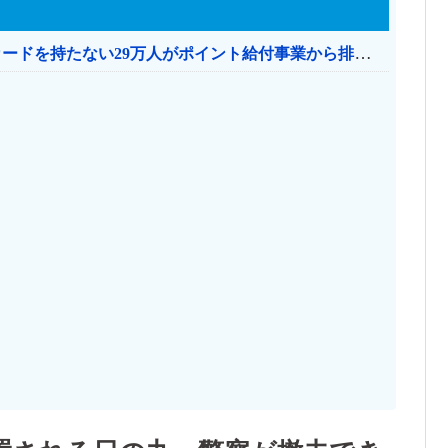
共産党「これは酷い…京都市でマイナンバーカードを持たない29万人がポイント給付事業から排除された」