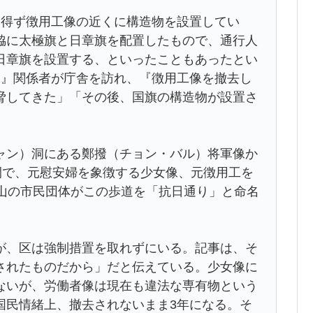
を得ず徴用工像の近くに構造物を設置してい
脇に太極旗と日章旗を配置したもので、通行人
日章旗を設置する、といったこともあったとい
民』関係者が庁舎を訪れ、『徴用工像を撤去し
脅してきた」「その後、国旗の構造物が設置さ
ャン）洞にある鄭撥（チョン・バル）将軍像か
間で、元慰安婦を象徴する少女像、元徴用工を
釜山の市民団体がこの歩道を「抗日通り」と命名
が、区は強制措置を取れずにいる。記事は、そ
されたものだから」だと伝えている。少女像に
ないが、労働者像は現在も違法な専有物という
国民情緒上、撤去されないまま3年になる。そ