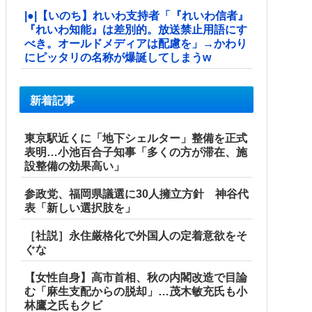
|●|【いのち】れいわ支持者「『れいわ信者』
『れいわ知能』は差別的。放送禁止用語にす
べき。オールドメディアは配慮を」→かわり
にピッタリの名称が爆誕してしまうw
新着記事
東京駅近くに「地下シェルター」整備を正式
表明…小池百合子知事「多くの方が滞在、施
設整備の効果高い」
参政党、福岡県議選に30人擁立方針 神谷代
表「新しい選択肢を」
［社説］永住厳格化で外国人の定着意欲をそ
ぐな
【女性自身】高市首相、秋の内閣改造で目論
む「麻生支配からの脱却」…茂木敏充氏も小
林鷹之氏もクビ