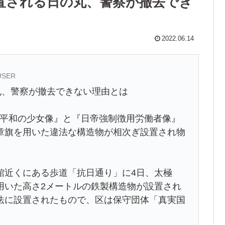
設置される日の丸、警察が撤去でき
2022.06.14
_USER
丸、警察が撤去できない理由とは
「『平和の少女像』と『日帝強制徴用労働者像』
章旗を用いた違法な構造物が相次ぎ設置され物
館近くにある歩道「抗日通り」に4日、太極
用いた高さ2メートルの鉄製構造物が設置され
法に設置されたもので、区は保守団体「真実国