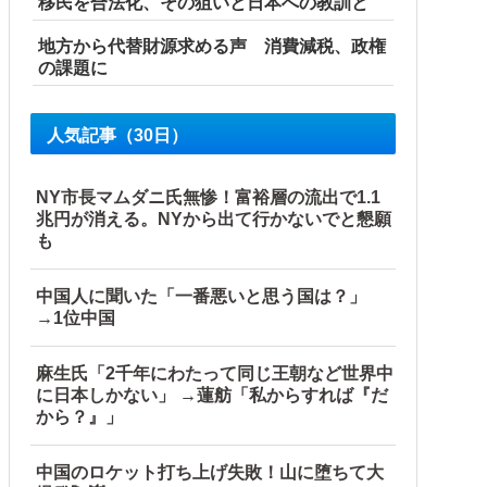
移民を合法化、その狙いと日本への教訓と
地方から代替財源求める声 消費減税、政権
の課題に
人気記事（30日）
NY市長マムダニ氏無惨！富裕層の流出で1.1
兆円が消える。NYから出て行かないでと懇願
も
中国人に聞いた「一番悪いと思う国は？」
→1位中国
麻生氏「2千年にわたって同じ王朝など世界中
に日本しかない」 →蓮舫「私からすれば『だ
から？』」
中国のロケット打ち上げ失敗！山に堕ちて大