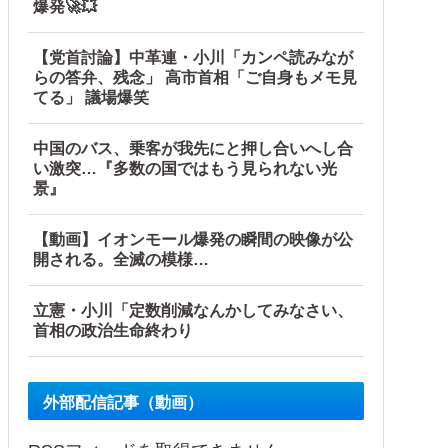
爆発🚀💥
【党首討論】中革連・小川「カンペ読みなが
らの答弁、残念」 高市首相「ご自身もメモ見
てる」 議場爆笑
なりすましてドス声で脅した結果←声優スキルの無駄遣いが最
中国のバス、乗客が我先にと押し合いへし合
い激突…『多数の国ではもう見られない光
景』
【動画】イオンモール爆発の瞬間の映像が公
開される。全滅の模様…
ｗｗｗｗｗｗｗｗｗｗｗ
立憲・小川「定数削減なんかしてみなさい、
首相の政治生命終わり
外部配信記事（動画）