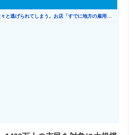
日本のお店、時給1500円でもミャンマー人に次々と逃げられてしまう。お店「すでに地方の雇用は崩壊」