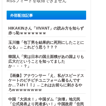
RSSフィードを取得できません
外部配信記事
HIKAKINさん「VIVANT」の読み方を知らず
赤っ恥ｗｗｗｗｗｗｗ
玉川徹「包丁男を結果的に死刑にしたことに
なる」←これどう思う？？？
韓国人「実は日本の国土面積があの国よりも
広大だということを知ってました
か・・・？」
【画像】アナウンサー「え、私がスピードス
ケートのピチピチユニフォーム着るんです
か…？ﾑﾁｨ！！」←これはお前らに刺さるや
ろw w w w w w w w
中国「大洪水！」中国ダム「決壊」地元民
「公式発表より死者多い！」中国政府「住民