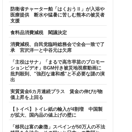
防衛省チャーター舶「はくおうⅡ」が入浴や
医療提供 断水や猛暑に苦しむ熊本の被災者
支援
食料品消費減税 閣議決定
消費減税、自民党臨時総務会で全会一致で了
承 宮沢洋一と中谷元は欠席
「主役はサナ」「まるで高市早苗のプロモー
ションビデオ」BGM付き被災地視察動画に
批判殺到、”強烈な違和感”と不必要な謎の演
出
実質賃金6カ月連続プラス 賃金の伸びが物
価上昇を上回る
【トイペ】トイレ紙の輸入が4割増 中国製
が拡大、国内品の値上げの壁に
「移民は富の象徴」スペインが50万人の不法