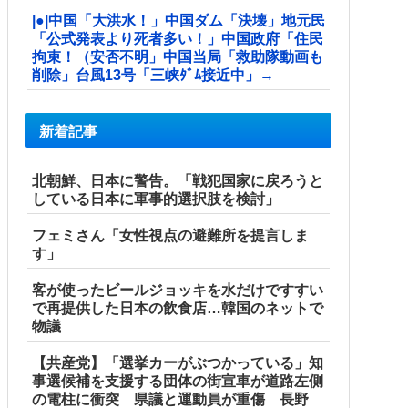
|●|中国「大洪水！」中国ダム「決壊」地元民
「公式発表より死者多い！」中国政府「住民
拘束！（安否不明」中国当局「救助隊動画も
削除」台風13号「三峡ﾀﾞﾑ接近中」→
新着記事
北朝鮮、日本に警告。「戦犯国家に戻ろうと
している日本に軍事的選択肢を検討」
フェミさん「女性視点の避難所を提言しま
す」
客が使ったビールジョッキを水だけですすい
で再提供した日本の飲食店…韓国のネットで
物議
【共産党】「選挙カーがぶつかっている」知
事選候補を支援する団体の街宣車が道路左側
の電柱に衝突 県議と運動員が重傷 長野