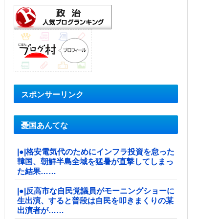
スポンサーリンク
憂国あんてな
|●|格安電気代のためにインフラ投資を怠った
韓国、朝鮮半島全域を猛暑が直撃してしまっ
た結果……
|●|反高市な自民党議員がモーニングショーに
生出演、すると普段は自民を叩きまくりの某
出演者が……