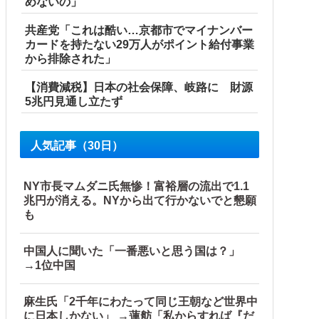
めないの」
共産党「これは酷い…京都市でマイナンバー
カードを持たない29万人がポイント給付事業
から排除された」
【消費減税】日本の社会保障、岐路に 財源
5兆円見通し立たず
人気記事（30日）
NY市長マムダニ氏無惨！富裕層の流出で1.1
兆円が消える。NYから出て行かないでと懇願
も
中国人に聞いた「一番悪いと思う国は？」
→1位中国
麻生氏「2千年にわたって同じ王朝など世界中
に日本しかない」 →蓮舫「私からすれば『だ