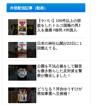
外部配信記事（動画）
【ヤバい】100件以上の窃
盗をしたトルコ国籍の男3
人を逮捕 #移民 #外国人
日本の神社仏閣が22日に１
回燃えてる。
公園を不法占拠をして騒音
を撒き散らした反対派を警
察が撤去しました！
どうなる？河合ゆうすけが
県知事選へ立候補！