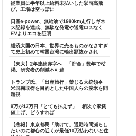
従業員に半年以上給料未払いした挙句高飛
び。工場は空っぽに
日産e-power、無給油で1980km走行しギネ
ス記録を達成、無駄な発電や送電ロスなく
EVよりエコを証明
経済大国の日本、世界に売るものがなさすぎ
て史上初めて韓国台湾に輸出額抜かされ
【東大】2年連続赤字へ 「貯金」数年で枯
渇、研究者の削減不可避
トランプ氏、「出産旅行」禁じる大統領令
米国籍取得を目的とした中国人らの渡米を問
題視
8万が12万円「とても払えず」 相次ぐ家賃
値上げ、どうすれば
【悲報】東京都民「助けて。通勤時間減らし
たいのに都心の近くが最低10万払わないと住