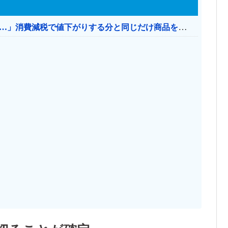
【消費税率1％】 「下げるのが筋なんですけど…」消費減税で値下がりする分と同じだけ商品を値上げして店頭価格を変えない店も