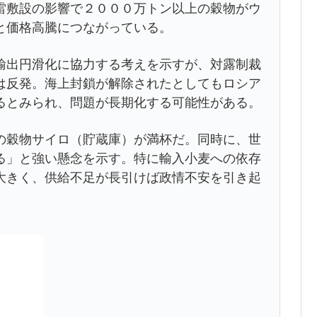
雷敷設の影響で２０００万トン以上の穀物がウ
と価格高騰につながっている。
輸出円滑化に協力する考えを示すが、対露制裁
は反発。海上封鎖が解除されたとしてもロシア
るとみられ、問題が長期化する可能性がある。
の穀物サイロ（貯蔵庫）が満杯だ。同時に、世
る」と強い懸念を示す。特に輸入小麦への依存
大きく、供給不足が長引けば政情不安を引き起