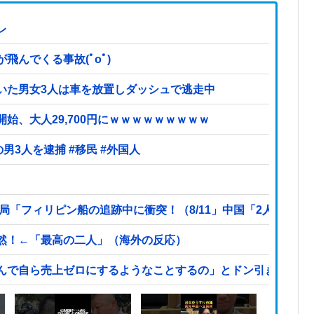
レ
んでくる事故(ﾟoﾟ)
いた男女3人は車を放置しダッシュで逃走中
始、大人29,700円にｗｗｗｗｗｗｗｗｗ
【ヤバい】100件以上の窃盗をしたトルコ国籍の男3人を逮捕 #移民 #外国人
局「フィリピン船の追跡中に衝突！（8/11」中国「2人死亡」
然！←「最高の二人」（海外の反応）
んで自ら売上ゼロにするようなことするの」とドン引きするよ