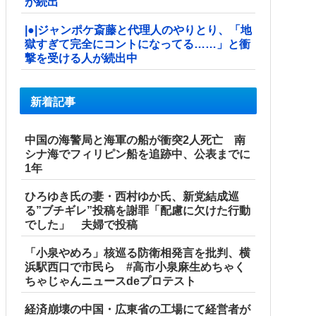
が続出
|●|ジャンポケ斎藤と代理人のやりとり、「地
獄すぎて完全にコントになってる……」と衝
撃を受ける人が続出中
新着記事
中国の海警局と海軍の船が衝突2人死亡 南
シナ海でフィリピン船を追跡中、公表までに
1年
ひろゆき氏の妻・西村ゆか氏、新党結成巡
る”ブチギレ”投稿を謝罪「配慮に欠けた行動
でした」 夫婦で投稿
「小泉やめろ」核巡る防衛相発言を批判、横
浜駅西口で市民ら #高市小泉麻生めちゃく
ちゃじゃんニュースdeプロテスト
経済崩壊の中国・広東省の工場にて経営者が