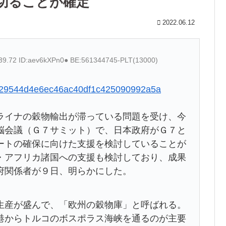
切ることが確定
2022.06.12
:39.72 ID:aev6kXPn0● BE:561344745-PLT(13000)
580329544d4e6ec46ac40df1c425090992a5a
ライナの穀物輸出が滞っている問題を受け、今
脳会議（Ｇ７サミット）で、日本政府がＧ７と
ートの確保に向けた支援を検討していることが
・アフリカ諸国への支援も検討しており、成果
府関係者が９日、明らかにした。
生産が盛んで、「欧州の穀物庫」と呼ばれる。
港からトルコのボスポラス海峡を通るのが主要