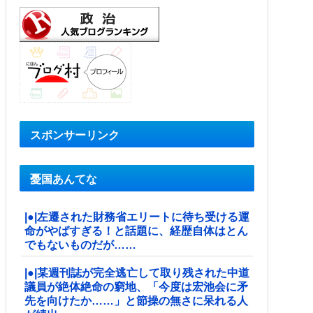
スポンサーリンク
憂国あんてな
|●|左遷された財務省エリートに待ち受ける運
命がやばすぎる！と話題に、経歴自体はとん
でもないものだが……
|●|某週刊誌が完全逃亡して取り残された中道
議員が絶体絶命の窮地、「今度は宏池会に矛
先を向けたか……」と節操の無さに呆れる人