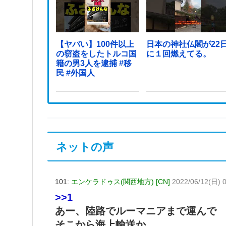
【ヤバい】100件以上
日本の神社仏閣が22
の窃盗をしたトルコ国
に１回燃えてる。
籍の男3人を逮捕 #移
民 #外国人
ネットの声
101:
エンケラドゥス(関西地方) [CN]
2022/06/12(日) 0
>>1
あー、陸路でルーマニアまで運んで
そこから海上輸送か。