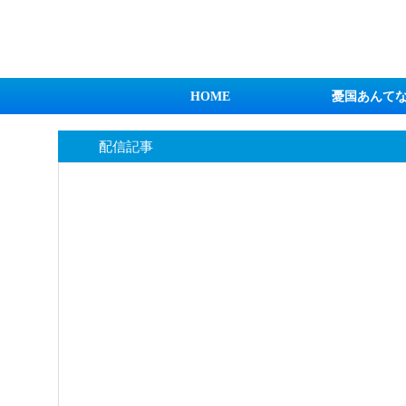
日本第一！ニュース録
HOME
憂国あんて
配信記事