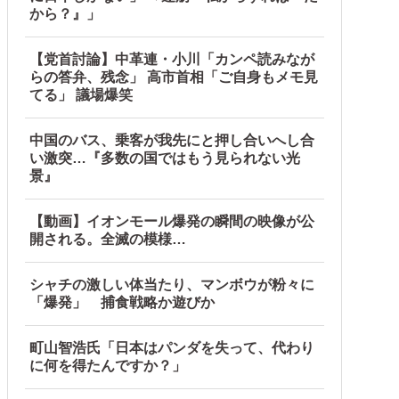
から？』」
【党首討論】中革連・小川「カンペ読みなが
らの答弁、残念」 高市首相「ご自身もメモ見
てる」 議場爆笑
中国のバス、乗客が我先にと押し合いへし合
い激突…『多数の国ではもう見られない光
景』
【動画】イオンモール爆発の瞬間の映像が公
開される。全滅の模様…
中国政府「1年間隠蔽」日本「隠蔽された事実報道！（2026年
シャチの激しい体当たり、マンボウが粉々に
「爆発」 捕食戦略か遊びか
うな方針転換を……他
町山智浩氏「日本はパンダを失って、代わり
に何を得たんですか？」