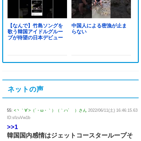
【なんで】竹島ソングを
中国人による密漁が止ま
歌う韓国アイドルグルー
らない
プが待望の日本デビュー
ネットの声
55:
<丶｀∀´>（´・ω・｀）（｀ハ´ ）さん
2022/06/11(土) 16:46:15.63
ID:sfzuVw1b
>>1
韓国国内感情はジェットコースターループそ