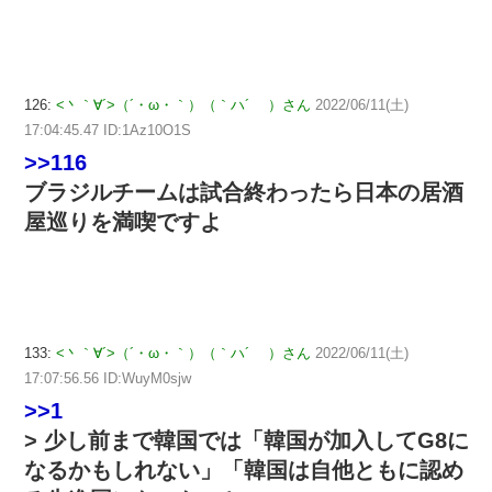
126:
<丶｀∀´>（´・ω・｀）（｀ハ´ ）さん
2022/06/11(土)
17:04:45.47 ID:1Az10O1S
>>116
ブラジルチームは試合終わったら日本の居酒
屋巡りを満喫ですよ
133:
<丶｀∀´>（´・ω・｀）（｀ハ´ ）さん
2022/06/11(土)
17:07:56.56 ID:WuyM0sjw
>>1
> 少し前まで韓国では「韓国が加入してG8に
なるかもしれない」「韓国は自他ともに認め