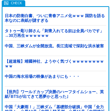
日本の防衛白書、ついに青春アニメ化ｗｗｗ 国防を語る
本なのに表紙が謎すぎる
タトゥー彫り師さん「刺青入れてる奴は全員バカです」
→30万再生ｗｗｗｗｗｗ
中国、三峡ダムが全開放流。長江流域で深刻な洪水被害
【超速報】靖國神社、ようやく気づくｗｗｗｗｗｗｗｗ
ｗｗ
中国の海水浴場の映像があまりにも・・・
【批判】ワールドカップ決勝のハーフタイムショー、英
紙｢BTSが出てきて悪夢かと思った｣
中国「大豪雨！」三峡ダム「基礎部分破損」中国「全力