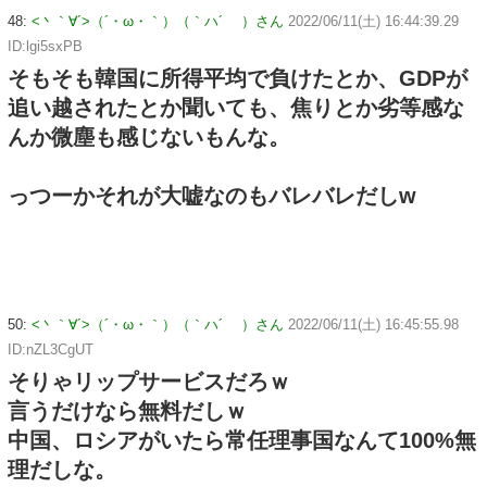
48:
<丶｀∀´>（´・ω・｀）（｀ハ´ ）さん
2022/06/11(土) 16:44:39.29
ID:lgi5sxPB
そもそも韓国に所得平均で負けたとか、GDPが
追い越されたとか聞いても、焦りとか劣等感な
んか微塵も感じないもんな。
っつーかそれが大嘘なのもバレバレだしw
50:
<丶｀∀´>（´・ω・｀）（｀ハ´ ）さん
2022/06/11(土) 16:45:55.98
ID:nZL3CgUT
そりゃリップサービスだろｗ
言うだけなら無料だしｗ
中国、ロシアがいたら常任理事国なんて100%無
理だしな。