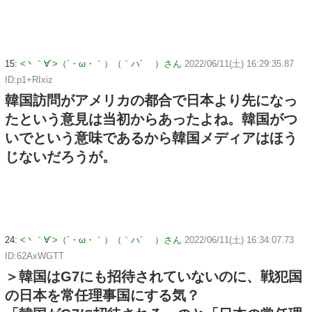
15:
<丶｀∀´>（´・ω・｀）（｀ハ´ ）さん
2022/06/11(土) 16:29:35.87
ID:p1+RIxiz
韓国訪問がアメリカの都合で日本より先になっ
たという意見は当初からあったよね。韓国がつ
いでという意味であるから韓国メディアはほう
じないだろうが。
24:
<丶｀∀´>（´・ω・｀）（｀ハ´ ）さん
2022/06/11(土) 16:34:07.73
ID:62AxWGTT
＞韓国はG7にも招待されていないのに、戦犯国
の日本を常任理事国にする気？