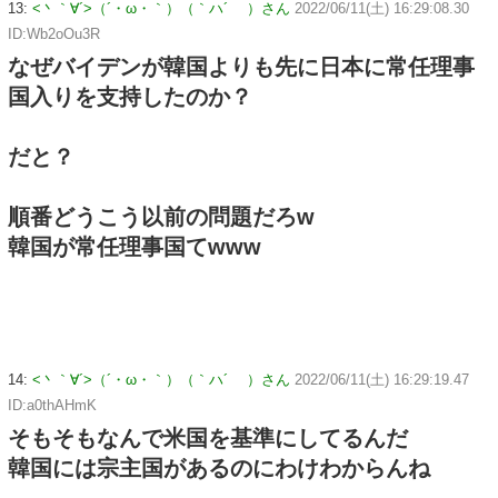
13:
<丶｀∀´>（´・ω・｀）（｀ハ´ ）さん
2022/06/11(土) 16:29:08.30
ID:Wb2oOu3R
なぜバイデンが韓国よりも先に日本に常任理事
国入りを支持したのか？
だと？
順番どうこう以前の問題だろw
韓国が常任理事国てwww
14:
<丶｀∀´>（´・ω・｀）（｀ハ´ ）さん
2022/06/11(土) 16:29:19.47
ID:a0thAHmK
そもそもなんで米国を基準にしてるんだ
韓国には宗主国があるのにわけわからんね