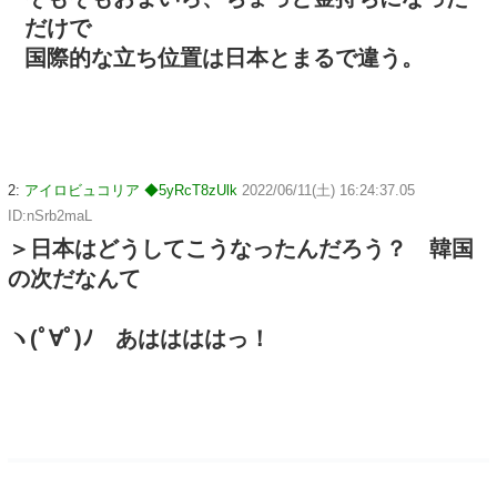
だけで
国際的な立ち位置は日本とまるで違う。
2:
アイロビュコリア ◆5yRcT8zUlk
2022/06/11(土) 16:24:37.05
ID:nSrb2maL
＞日本はどうしてこうなったんだろう？ 韓国
の次だなんて
ヽ(ﾟ∀ﾟ)ﾉ あははははっ！