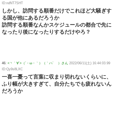
ID:ndNT7SHT
しかし、訪問する順番だけでこれほど大騒ぎす
る国が他にあるだろうか
訪問する順番なんかスケジュールの都合で先に
なったり後になったりするだけやろ？
46:
<丶｀∀´>（´・ω・｀）（｀ハ´ ）さん
2022/06/11(土) 16:44:03.99
ID:Qy9s8LXC
一喜一憂って言葉に収まり切れないくらいに、
ふり幅が大きすぎて、自分たちでも疲れないん
だろうか