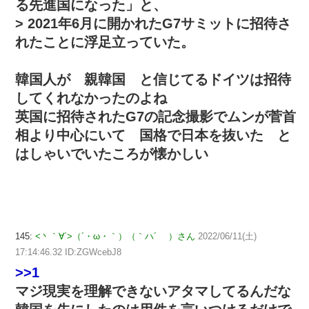
る先進国になった」と、
> 2021年6月に開かれたG7サミットに招待さ
れたことに浮足立っていた。
韓国人が 親韓国 と信じてるドイツは招待
してくれなかったのよね
英国に招待されたG7の記念撮影でムンが菅首
相より中心にいて 国格で日本を抜いた と
はしゃいでいたころが懐かしい
145:
<丶｀∀´>（´・ω・｀）（｀ハ´ ）さん
2022/06/11(土)
17:14:46.32 ID:ZGWcebJ8
>>1
マジ現実を理解できないアタマしてるんだな