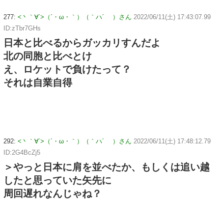
277:
<丶｀∀´>（´・ω・｀）（｀ハ´ ）さん
2022/06/11(土) 17:43:07.99
ID:zTbr7GHs
日本と比べるからガッカリすんだよ
北の同胞と比べとけ
え、ロケットで負けたって？
それは自業自得
292:
<丶｀∀´>（´・ω・｀）（｀ハ´ ）さん
2022/06/11(土) 17:48:12.79
ID:2G4BcZj5
＞やっと日本に肩を並べたか、もしくは追い越
したと思っていた矢先に
周回遅れなんじゃね？