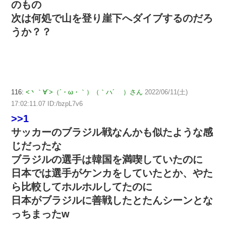
のもの
次は何処で山を登り崖下へダイブするのだろ
うか？？
116:
<丶｀∀´>（´・ω・｀）（｀ハ´ ）さん
2022/06/11(土)
17:02:11.07 ID:/bzpL7v6
>>1
サッカーのブラジル戦なんかも似たような感
じだったな
ブラジルの選手は韓国を満喫していたのに
日本では選手がケンカをしていたとか、やた
ら比較してホルホルしてたのに
日本がブラジルに善戦したとたんシーンとな
っちまったw