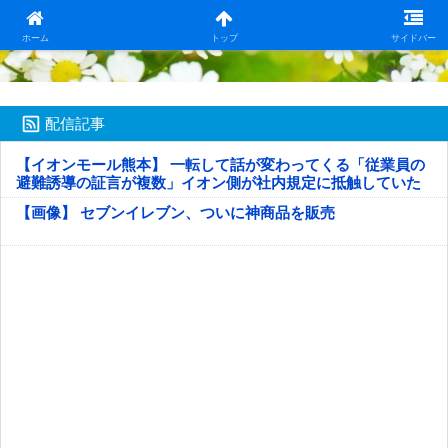
日本第一！ニュース録
ホーム
トップ
サイドバー
配信記事
【イオンモール熊本】 一転して話が変わってくる「従業員の
避難誘導の証言が複数」イオン側が社内規定に抵触していた
疑い
【画像】 セブンイレブン、ついに神商品を販売