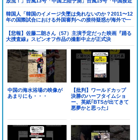
放流！」台風13号「中国上陸予測」台風15号「中国接近
（画像」中国「台風同時上陸！（穀物生産が壊滅危機」
→
韓国人「韓国のイメージ失墜は免れないのか？2011〜12
年の国際試合における外国審判への接待疑惑が海外で一
斉に報じられる‥」
【悲報】佐藤二朗さん（57）主演予定だった映画『踊る
大捜査線』スピンオフ作品の撮影中止が正式決
定・・・・・・・・・他
中国の海水浴場の映像が
【批判】ワールドカップ
あまりにも・・・
決勝のハーフタイムショ
ー、英紙｢BTSが出てきて
悪夢かと思った｣