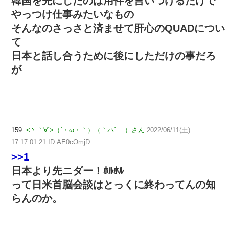
韓国を先にしたのは用件を言いつけるだけで
やっつけ仕事みたいなもの
そんなのさっさと済ませて肝心のQUADについ
て
日本と話し合うために後にしただけの事だろ
が
159:
<丶｀∀´>（´・ω・｀）（｀ハ´ ）さん
2022/06/11(土)
17:17:01.21 ID:AE0cOmjD
>>1
日本より先ニダー！ﾎﾙﾎﾙ
って日米首脳会談はとっくに終わってんの知
らんのか。