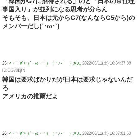
「韓国がG7に招待される」のと「日本の常任理
事国入り」が並列になる思考が分らん
そもそも、日本は元からG7(なんならG5から)の
メンバーだし(´･ω･`)
25:
<丶｀∀´>（´・ω・｀）（｀ハ´ ）さん
2022/06/11(土) 16:34:37.38
ID:OGv0kjtN
韓国は要求ばかりだが日本は要求じゃないんだ
ろ
アメリカの推薦だよ
26:
<丶｀∀´>（´・ω・｀）（｀ハ´ ）さん
2022/06/11(土) 16:37:01.60