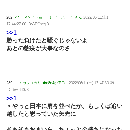
282:
<丶｀∀´>（´・ω・｀）（｀ハ´ ）さん
2022/06/11(土)
17:44:27.66 ID:AEGxtqiD
>>1
勝った負けたと騒ぐじゃないよ
あとの態度が大事なのさ
289:
こてカッコカリ ◆a8q4gKPOqI
2022/06/11(土) 17:47:30.39
ID:Bwx33S/X
>>1
＞やっと日本に肩を並べたか、もしくは追い
越したと思っていた矢先に
そもそもおまいら、ちょっと金持ちになった