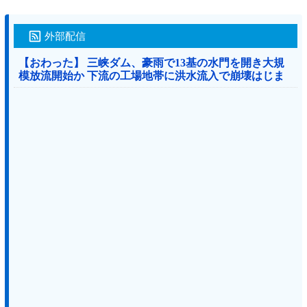
外部配信
【おわった】 三峡ダム、豪雨で13基の水門を開き大規
模放流開始か 下流の工場地帯に洪水流入で崩壊はじま
る