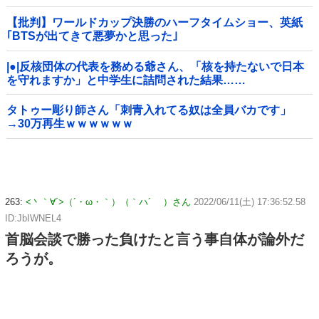
【批判】ワールドカップ決勝のハーフタイムショー、英紙
｢BTSが出てきて悪夢かと思った｣
|●|反核団体の代表を務める爺さん、「核を持たないで日本
を守れますか」と中学生に詰問された結果……
タトゥー彫り師さん「刺青入れてる奴は全員バカです」
→30万再生ｗｗｗｗｗｗ
263:
<丶｀∀´>（´・ω・｀）（｀ハ´ ）さん
2022/06/11(土) 17:36:52.58
ID:JbIWNEL4
首脳会談で勝った負けたと言う事自体が論外だ
ろうが。