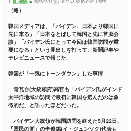
1:
昆虫図鑑 ★
2022/06/11(土) 16:22:48.82 ID:CAP_USER
（略）
韓国メディアは、「バイデン、日本より韓国に
先に来る」「日本をとばして韓国と先に首脳会
談」「バイデン氏にとって今回は韓国訪問が重
要になる」という見出しを打って、新聞記事や
テレビニュースで報じた。
韓国が「一気にトーンダウン」した事情
青瓦台(大統領府)高官も「バイデン氏がインド
太平洋地域の訪問で最初に韓国を選んだのは象
徴的だ」と語ったほどだった。
バイデン大統領が韓国訪問を終えた5月22日、
「国民の党」の李俊錫(イ・ジュンソク)代表も