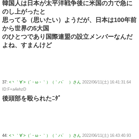
韓国人は日本が太平洋戦争後に米国の力で急に
のし上がったと
思ってる（思いたい）ようだが、日本は100年前
から世界の5大国
のひとつであり国際連盟の設立メンバーなんだ
よね、すまんけど
37:
<丶｀∀´>（´・ω・｀）（｀ハ´ ）さん
2022/06/11(土) 16:41:31.64
ID:F+a4ehzD
後頭部を殴られたﾆﾀﾞ
44:
<丶｀∀´>（´・ω・｀）（｀ハ´ ）さん
2022/06/11(土) 16:43:40.93