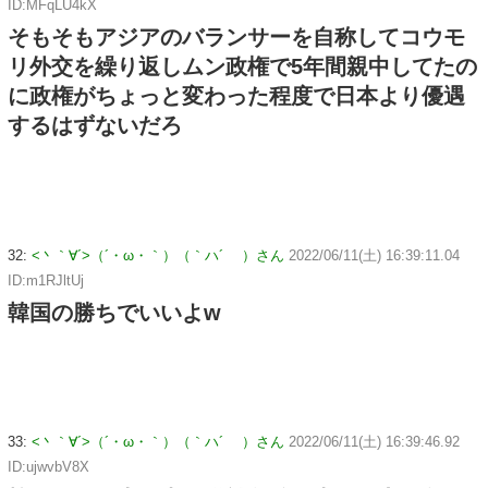
ID:MFqLU4kX
そもそもアジアのバランサーを自称してコウモ
リ外交を繰り返しムン政権で5年間親中してたの
に政権がちょっと変わった程度で日本より優遇
するはずないだろ
32:
<丶｀∀´>（´・ω・｀）（｀ハ´ ）さん
2022/06/11(土) 16:39:11.04
ID:m1RJltUj
韓国の勝ちでいいよw
33:
<丶｀∀´>（´・ω・｀）（｀ハ´ ）さん
2022/06/11(土) 16:39:46.92
ID:ujwvbV8X