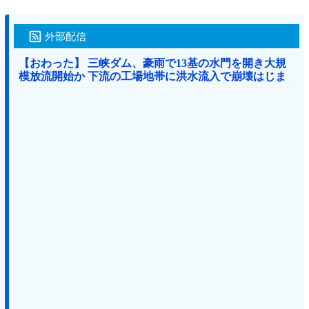
外部配信
【おわった】 三峡ダム、豪雨で13基の水門を開き大規
模放流開始か 下流の工場地帯に洪水流入で崩壊はじま
る