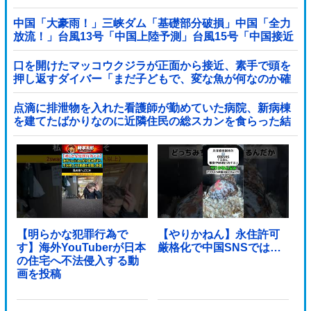
中国「大豪雨！」三峡ダム「基礎部分破損」中国「全力
放流！」台風13号「中国上陸予測」台風15号「中国接近
（画像」中国「台風同時上陸！（穀物生産が壊滅危機」
→
口を開けたマッコウクジラが正面から接近、素手で頭を
押し返すダイバー「まだ子どもで、変な魚が何なのか確
かめてるだけ」【海外の反応】
点滴に排泄物を入れた看護師が勤めていた病院、新病棟
を建てたばかりなのに近隣住民の総スカンを食らった結
果……他
【明らかな犯罪行為で
【やりかねん】永住許可
す】海外YouTuberが日本
厳格化で中国SNSでは…
の住宅へ不法侵入する動
画を投稿