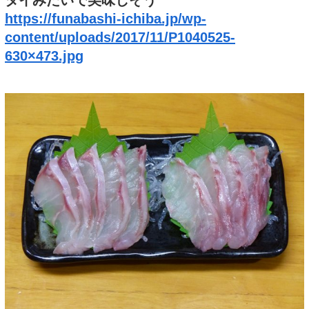
https://funabashi-ichiba.jp/wp-
content/uploads/2017/11/P1040525-
630×473.jpg