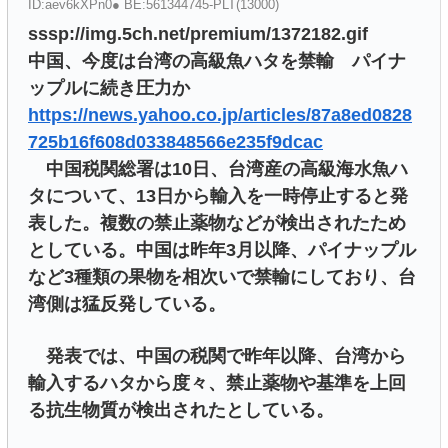
ID:aev6kXPn0● BE:561344745-PLT(13000)
sssp://img.5ch.net/premium/1372182.gif
中国、今度は台湾の高級魚ハタを禁輸 パイナ
ップルに続き圧力か
https://news.yahoo.co.jp/articles/87a8ed0828
725b16f608d033848566e235f9dcac
中国税関総署は10日、台湾産の高級海水魚ハ
タについて、13日から輸入を一時停止すると発
表した。複数の禁止薬物などが検出されたため
としている。中国は昨年3月以降、パイナップル
など3種類の果物を相次いで禁輸にしており、台
湾側は猛反発している。
発表では、中国の税関で昨年以降、台湾から
輸入するハタから度々、禁止薬物や基準を上回
る抗生物質が検出されたとしている。