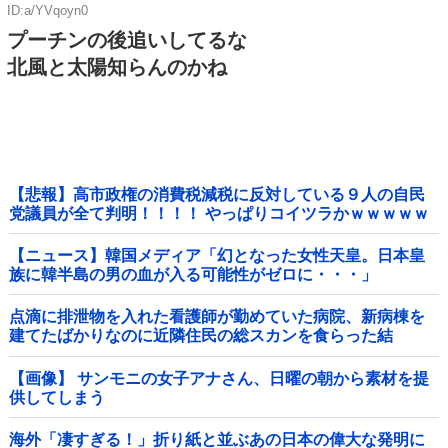
ID:a/YVqoyn0
プーチンの後追いしてるな
北風と太陽知らんのかね
【悲報】高市政権の消費税減税に反対している９人の自民
党議員が全て判明！！！！ やっぱりコイツラかｗｗｗｗｗ
【ニュース】韓国メディア「幻となった女性天皇。日本皇
族に韓半島の男の血が入る可能性がゼロに・・・」
点滴に排泄物を入れた看護師が勤めていた病院、新病棟を
建てたばかりなのに近隣住民の総スカンを食らった結
果……他
【画像】 サンモニの女子アナさん、日曜の朝から素材を提
供してしまう
海外「凄すぎる！」折り紙と並ぶあの日本の偉大な発明に