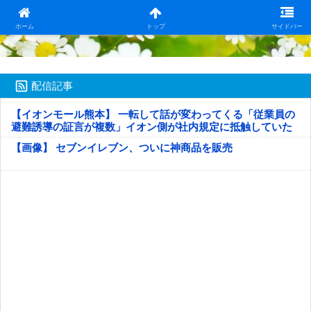
日本第一！ニュース録
ホーム
トップ
サイドバー
配信記事
【イオンモール熊本】 一転して話が変わってくる「従業員の
避難誘導の証言が複数」イオン側が社内規定に抵触していた
疑い
【画像】 セブンイレブン、ついに神商品を販売