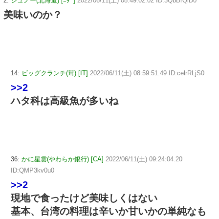
2:
ジュノー(北海道) [ﾆﾀﾞ]
2022/06/11(土) 08:49:02.02 ID:3QbBrQlD0
美味いのか？
14:
ビッグクランチ(茸) [IT]
2022/06/11(土) 08:59:51.49 ID:celrRLjS0
>>2
ハタ科は高級魚が多いね
36:
かに星雲(やわらか銀行) [CA]
2022/06/11(土) 09:24:04.20
ID:QMP3kv0u0
>>2
現地で食ったけど美味しくはない
基本、台湾の料理は辛いか甘いかの単純なも