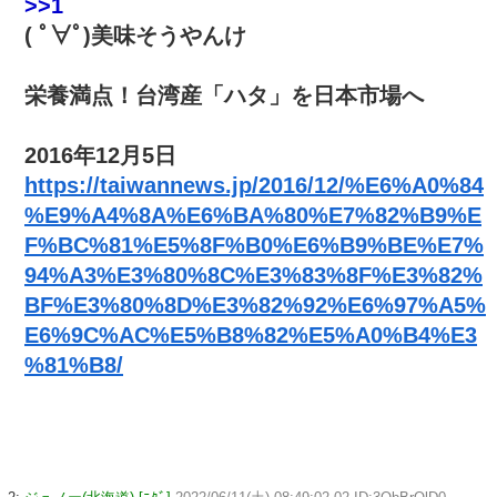
>>1
( ﾟ∀ﾟ)美味そうやんけ
栄養満点！台湾産「ハタ」を日本市場へ
2016年12月5日
https://taiwannews.jp/2016/12/%E6%A0%84
%E9%A4%8A%E6%BA%80%E7%82%B9%E
F%BC%81%E5%8F%B0%E6%B9%BE%E7%
94%A3%E3%80%8C%E3%83%8F%E3%82%
BF%E3%80%8D%E3%82%92%E6%97%A5%
E6%9C%AC%E5%B8%82%E5%A0%B4%E3
%81%B8/