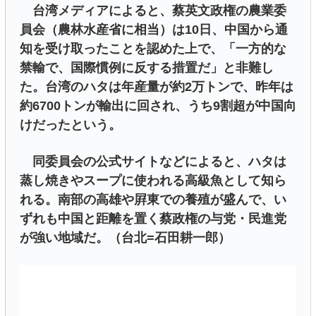
台湾メディアによると、蔡英文政権の農業委
員会（農林水産省に相当）は10日、中国から通
知を受け取ったことを認めた上で、「一方的な
禁輸で、国際慣例に反する措置だ」と非難し
た。台湾のハタは年産量が約2万トンで、昨年は
約6700トンが輸出に回され、うち9割超が中国向
けだったという。
同委員会の公式サイトなどによると、ハタは
蒸し焼きやスープに使われる高級魚として知ら
れる。南部の高雄や屛東での養殖が盛んで、い
ずれも中国と距離を置く蔡政権の与党・民進党
が強い地域だ。（台北=石田耕一郎）