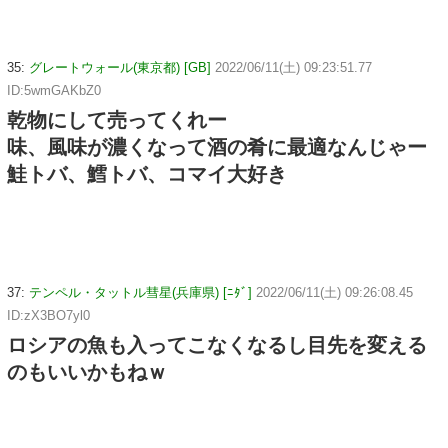
35:
グレートウォール(東京都) [GB]
2022/06/11(土) 09:23:51.77
ID:5wmGAKbZ0
乾物にして売ってくれー
味、風味が濃くなって酒の肴に最適なんじゃー
鮭トバ、鱈トバ、コマイ大好き
37:
テンペル・タットル彗星(兵庫県) [ﾆﾀﾞ]
2022/06/11(土) 09:26:08.45
ID:zX3BO7yl0
ロシアの魚も入ってこなくなるし目先を変える
のもいいかもねｗ