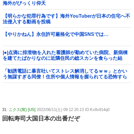
海外がびっくり仰天
【明らかな犯罪行為です】海外YouTuberが日本の住宅へ不
法侵入する動画を投稿
【やりかねん】永住許可厳格化で中国SNSでは…
|●|点滴に排泄物を入れた看護師が勤めていた病院、新病棟
を建てたばかりなのに近隣住民の総スカンを食らった結
果……
「勧誘電話に暴言吐いてストレス解消してるｗｗ」とかい
う無謀すぎる同僚！住所や個人情報を握られてる恐怖すら
理解できない頭の弱さに絶句
31:
ニクス(茸) [US]
2022/06/11(土) 09:12:20.13 ID:Kx8x914q0
回転寿司大国日本の出番だぞ