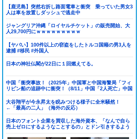
【鹿児島】突然右折し路面電車と衝突 乗っていた男女3
人は車を放置しダッシュで逃走中
ジャングリア沖縄「ロイヤルチケット」の販売開始、大
人29,700円にｗｗｗｗｗｗｗｗｗ
【ヤバい】100件以上の窃盗をしたトルコ国籍の男3人を
逮捕 #移民 #外国人
日本の神社仏閣が22日に１回燃えてる。
中国「衝突事故！（2025年」中国軍と中国海警局「フィ
リピン船の追跡中に衝突！（8/11」中国「2人死亡」中国
政府「1年間隠蔽」日本「隠蔽された事実報道！（2026
年」→
大谷翔平が今永昇太を睨みつける様子に全米騒然！
←「最高の二人」（海外の反応）
日本のフォント企業を買収した海外資本、「なんで自ら
売上ゼロにするようなことするの」とドン引きするよう
な方針転換を……他