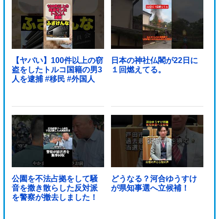
【ヤバい】100件以上の窃
日本の神社仏閣が22日に
盗をしたトルコ国籍の男3
１回燃えてる。
人を逮捕 #移民 #外国人
公園を不法占拠をして騒
どうなる？河合ゆうすけ
音を撒き散らした反対派
が県知事選へ立候補！
を警察が撤去しました！