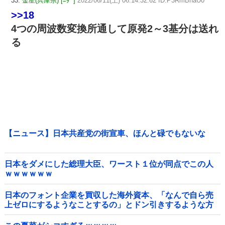
33:
金星(兵庫県) [ﾆﾀﾞ]
2022/06/11(土) 06:14:32.62 ID:P3RmBnaU0
>>18
4つの周波数変換所通して原発2～3基分は送れ
る
【ニュース】日本共産党の街宣車、ほんと碌でもないな
日本をダメにした総理大臣、ワースト１位が同点でこの人
ｗｗｗｗｗｗ
日本のフォント企業を買収した海外資本、「なんで自ら売
上ゼロにするようなことするの」とドン引きするような方
針転換を……他