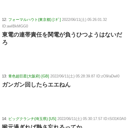
12:
フォーマルハウト(東京都) [ﾆﾀﾞ]
2022/06/11(土) 05:26:01.32
ID:awIBkMGG0
東電の連帯責任を関電が負うひつようはないだ
ろ
13:
青色超巨星(大阪府) [GB]
2022/06/11(土) 05:28:39.87 ID:zO9/aDwI0
ガンガン回したらエエねん
14:
ビッグクランチ(埼玉県) [US]
2022/06/11(土) 05:30:17.57 ID:tSl31K0A0
喉元過ぎれば熱さ忘れるってか