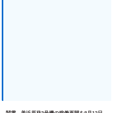
関電、美浜原発3号機の稼働再開を8月12日