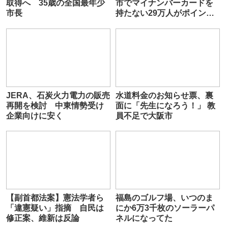
取得へ 35歳の全国最年少
市でマイナンバーカードを
市長
持たない29万人がポイント
給付事業から排除された」
JERA、石炭火力電力の販売
水道料金のお知らせ票、裏
再開を検討 中東情勢受け
面に「先生になろう！」 教
企業向けに安く
員不足で大阪市
【副首都法案】憲法学者ら
福島のゴルフ場、いつのま
「違憲疑い」指摘 自民は
にか6万3千枚のソーラーパ
修正案、維新は反論
ネルになってた