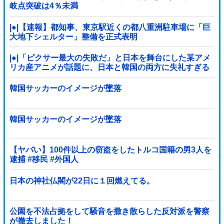
岐点突破は4％未満
|●|【速報】都知事、東京駅近くの都八重洲駐車場に「巨
大地下シェルター」整備を正式表明
|●|「ピクサー最大の失敗だ」と日本を舞台にした某アメ
リカ産アニメが話題に、日本と韓国の両方に失礼すぎる
わ……
韓国サッカーのイメージが墜落
韓国サッカーのイメージが墜落
【ヤバい】100件以上の窃盗をしたトルコ国籍の男3人を
逮捕 #移民 #外国人
日本の神社仏閣が22日に１回燃えてる。
公園を不法占拠をして騒音を撒き散らした反対派を警察
が撤去しました！