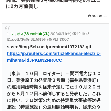
に2カ月前倒し
2022.06.11
1:
フォボス(SB-Android) [CN]
2022/06/11(土) 05:19:19.43
ID:aev6kXPn0● BE:561344745-PLT(13000)
sssp://img.5ch.net/premium/1372182.gif
https://jp.reuters.com/article/kansai-electric-
mihama-idJPKBN2NR0CC
［東京 １０日 ロイター］ – 関西電力は１０
日、美浜原子力発電所３号機（福井県美浜町）
の運用開始時期を従来予定してた１０月２０日
から８月１２日へ前倒しすると発表した。これ
に伴い、テロ対策のための特定重大事故等対処
施設（特重施設）の運用開始時期も、従来の９