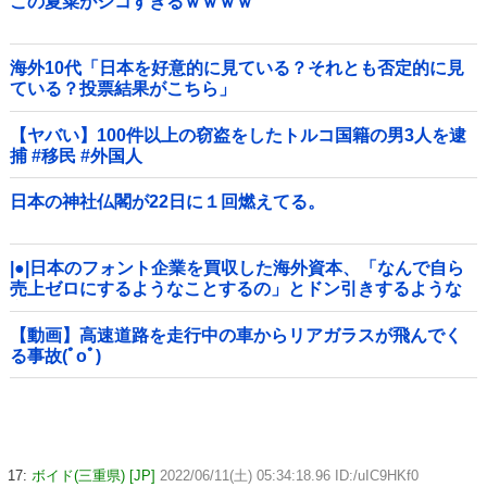
この夏菜がシコすぎるｗｗｗｗ
海外10代「日本を好意的に見ている？それとも否定的に見
ている？投票結果がこちら」
【ヤバい】100件以上の窃盗をしたトルコ国籍の男3人を逮
捕 #移民 #外国人
日本の神社仏閣が22日に１回燃えてる。
|●|日本のフォント企業を買収した海外資本、「なんで自ら
売上ゼロにするようなことするの」とドン引きするような
方針転換を……
【動画】高速道路を走行中の車からリアガラスが飛んでく
る事故(ﾟoﾟ)
17:
ボイド(三重県) [JP]
2022/06/11(土) 05:34:18.96 ID:/uIC9HKf0