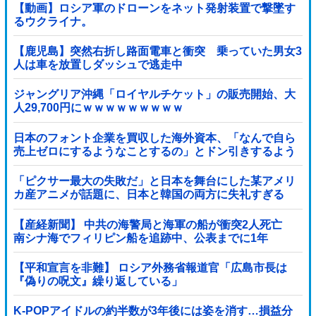
【動画】ロシア軍のドローンをネット発射装置で撃墜す
るウクライナ。
【鹿児島】突然右折し路面電車と衝突 乗っていた男女3
人は車を放置しダッシュで逃走中
ジャングリア沖縄「ロイヤルチケット」の販売開始、大
人29,700円にｗｗｗｗｗｗｗｗｗ
日本のフォント企業を買収した海外資本、「なんで自ら
売上ゼロにするようなことするの」とドン引きするよう
な方針転換を……他
「ピクサー最大の失敗だ」と日本を舞台にした某アメリ
カ産アニメが話題に、日本と韓国の両方に失礼すぎる
わ……
【産経新聞】 中共の海警局と海軍の船が衝突2人死亡
南シナ海でフィリピン船を追跡中、公表までに1年
【平和宣言を非難】 ロシア外務省報道官「広島市長は
『偽りの呪文』繰り返している」
K-POPアイドルの約半数が3年後には姿を消す…損益分