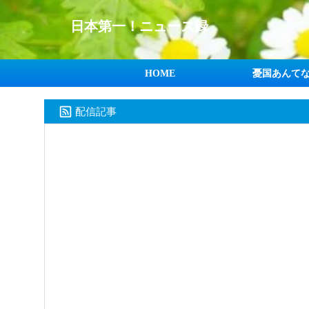
日本第一！ニュース録
HOME
憂国あんて
配信記事