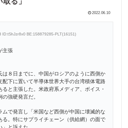
い取る」
2022.06.10
3 ID:tShJzr8x0 BE:158879285-PLT(16151)
が主張
氏は８日までに、中国がロシアのように西側か
支配下に置いて半導体世界大手の台湾積体電路
あると主張した。米政府系メディア、ボイス・
例の強硬発言だ。
ラムで発言し「米国など西側が中国に壊滅的な
ある。特にサプライチェーン（供給網）の面で
い」と訴えた。