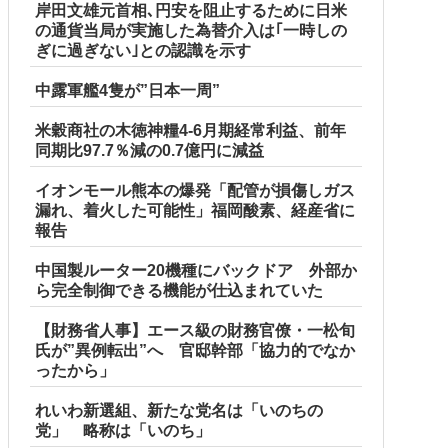
岸田文雄元首相､円安を阻止するために日米
の通貨当局が実施した為替介入は｢一時しの
ぎに過ぎない｣との認識を示す
中露軍艦4隻が”日本一周”
米穀商社の木徳神糧4-6月期経常利益、前年
同期比97.7％減の0.7億円に減益
イオンモール熊本の爆発「配管が損傷しガス
漏れ、着火した可能性」福岡酸素、経産省に
報告
中国製ルーター20機種にバックドア 外部か
ら完全制御できる機能が仕込まれていた
【財務省人事】エース級の財務官僚・一松旬
氏が”異例転出”へ 官邸幹部「協力的でなか
ったから」
れいわ新選組、新たな党名は「いのちの
党」 略称は「いのち」