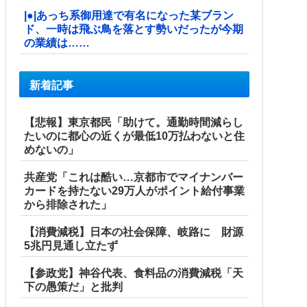
|●|あっち系御用達で有名になった某ブラン
ド、一時は飛ぶ鳥を落とす勢いだったが今期
の業績は……
新着記事
【悲報】東京都民「助けて。通勤時間減らし
たいのに都心の近くが最低10万払わないと住
めないの」
共産党「これは酷い…京都市でマイナンバー
カードを持たない29万人がポイント給付事業
から排除された」
【消費減税】日本の社会保障、岐路に 財源
5兆円見通し立たず
【参政党】神谷代表、食料品の消費減税「天
下の愚策だ」と批判