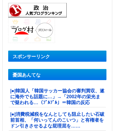
スポンサーリンク
憂国あんてな
|●|韓国人「韓国サッカー協会の審判買収、遂
に海外でも話題に…」→「2002年の栄光ま
で疑われる…（ﾌﾞﾙﾌﾞﾙ」＝韓国の反応
|●|消費税減税をなんとしても阻止したい石破
前首相、「何いってんのこいつ」と有権者を
ドン引きさせるよな屁理屈を……