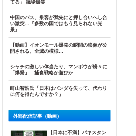
てる」 議場爆笑
中国のバス、乗客が我先にと押し合いへし合
い激突…『多数の国ではもう見られない光
景』
【動画】イオンモール爆発の瞬間の映像が公
開される。全滅の模様…
シャチの激しい体当たり、マンボウが粉々に
「爆発」 捕食戦略か遊びか
町山智浩氏「日本はパンダを失って、代わり
に何を得たんですか？」
外部配信記事（動画）
【日本に不満】パキスタン