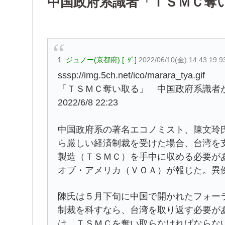
中国政府系識者「ＴＳＭＣ奪
1:
ジュノー(京都府) [ﾆﾀﾞ]
2022/06/10(金) 14:43:19.9
sssp://img.5ch.net/ico/marara_tya.gif
「ＴＳＭＣ奪い取る」 中国政府系識者
2022/6/8 22:23
中国政府系の著名エコノミスト、陳文玲
ら厳しい経済制裁を受けた場合、台湾を
製造（ＴＳＭＣ）を手中に収める必要が
オブ・アメリカ（ＶＯＡ）が報じた。異
陳氏は５月下旬に中国で開かれたフォー
制裁を科すなら、台湾を取り返す必要が
は、ＴＳＭＣを奪い取らなければならな