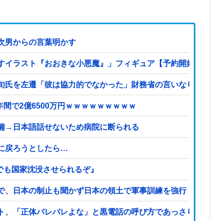
次男からの言葉明かす
すイラスト『おおきな小悪魔』」フィギュア【予約開始】
旬氏を左遷「彼は協力的でなかった」財務省の言いなりではな
報】 福岡県議会「海外視察費」公表！ 3年間で2億6500万円ｗｗｗｗｗｗｗｗｗ
備→日本語話せないため病院に断られる
に戻ろうとしたら…
でも国家沈没させられるぞ』
で、日本の制止も聞かず日本の領土で軍事訓練を強行
ト、「正体バレバレよな」と黒電話の呼び方であっさりと……