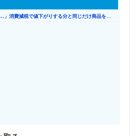
【消費税率1％】 「下げるのが筋なんですけど…」消費減税で値下がりする分と同じだけ商品を値上げして店頭価格を変えない店も