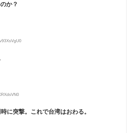
るのか？
D:v93XsVgU0
ね
0XRXdsVN0
同時に突撃。これで台湾はおわる。