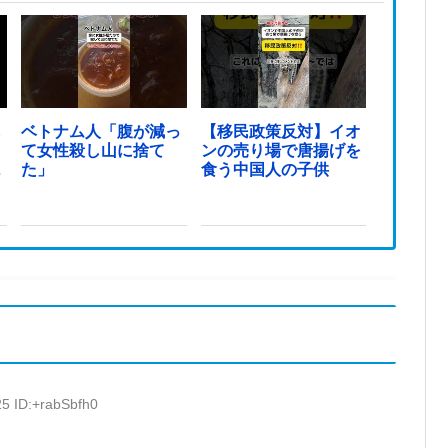
し
ベトナム人「腹が減っ
【移民政策反対】イオ
日
て女性殺し山に捨て
ンの売り場で唐揚げを
…
た」
食う中国人の子供
25 ID:+rabSbfh0