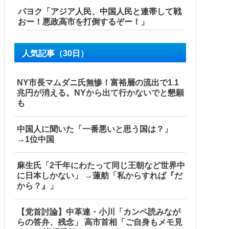
パヨク「アジア人民、中国人民と連帯して戦
おー！悪政高市を打倒するぞー！」
人気記事（30日）
NY市長マムダニ氏無惨！富裕層の流出で1.1
いことが判明
兆円が消える。NYから出て行かないでと懇願
も
中国人に聞いた「一番悪いと思う国は？」
→1位中国
麻生氏「2千年にわたって同じ王朝など世界中
に日本しかない」 →蓮舫「私からすれば『だ
から？』」
【党首討論】中革連・小川「カンペ読みなが
他
らの答弁、残念」 高市首相「ご自身もメモ見