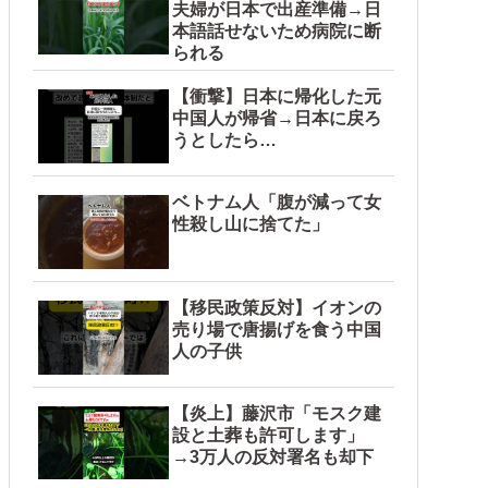
夫婦が日本で出産準備→日
本語話せないため病院に断
られる
【衝撃】日本に帰化した元
中国人が帰省→日本に戻ろ
うとしたら…
ベトナム人「腹が減って女
性殺し山に捨てた」
【移民政策反対】イオンの
売り場で唐揚げを食う中国
人の子供
【炎上】藤沢市「モスク建
設と土葬も許可します」
→3万人の反対署名も却下