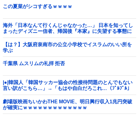
この夏菜がシコすぎるｗｗｗｗ
海外「日本なんて行くんじゃなかった…」 日本を知ってし
まったディズニー信者、帰国後『本家』に失望する事態に
【は？】大阪府泉南市の公立小学校でイスラムのいい所を
学ぶ
千葉県 ムスリムの礼拝 拒否
|●|韓国人「韓国サッカー協会の性接待問題のとんでもない
言い訳がこちら…」→「もはや自白だろこれ…（ﾌﾞﾙﾌﾞﾙ」
＝韓国の反応
劇場版映画ちいかわTHE MOVIE、明日興行収入1兆円突破
が確実にｗｗｗｗｗｗｗｗｗｗｗｗｗ