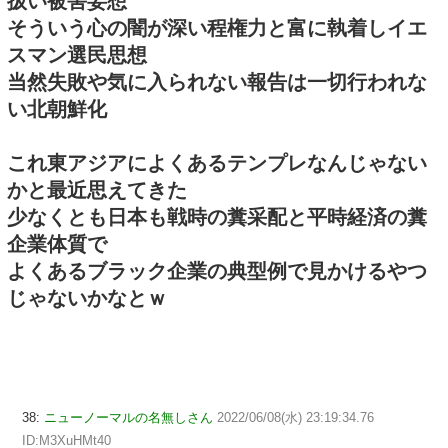
扱い被害妄想
そういう心の闇が深い程権力と富に執着しイエ
スマン選民思想
当然失敗や気に入られない報告は一切行われな
い北朝鮮化
これ東アジアによくあるテンプレなんじゃない
かと最近思えてきた
少なくとも日本も戦時の糞采配と平時経済の糞
企業体質で
よくあるブラック企業の典型例で見かけるやつ
じゃないかなとｗ
38:
ニューノーマルの名無しさん
2022/06/08(水) 23:19:34.76
ID:M3XuHMt40