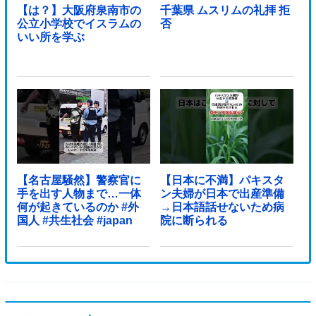
【は？】大阪府泉南市の
千葉県 ムスリムの礼拝 拒
公立小学校でイスラムの
否
いい所を学ぶ
【名古屋騒然】警察官に
【日本に不満】パキスタ
手を出す人物まで…一体
ン夫婦が日本で出産準備
何が起きているのか #外
→日本語話せないため病
国人 #共生社会 #japan
院に断られる