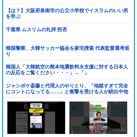
【は？】大阪府泉南市の公立小学校でイスラムのいい所
を学ぶ
千葉県 ムスリムの礼拝 拒否
韓国警察、大韓サッカー協会を家宅捜索 代表監督選考巡
り
韓国人「大韓航空の熊本地震飲料水支援に対する日本人
の反応をご覧ください・・・」→「」
ジャンポケ斎藤と代理人のやりとり、「地獄すぎて完全
にコントになってる……」と衝撃を受ける人が続出中他