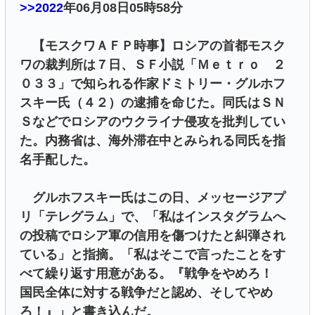
>>2022
年06月08日05時58分
【モスクワＡＦＰ時事】ロシアの首都モスク
ワの裁判所は７日、ＳＦ小説「Ｍｅｔｒｏ ２
０３３」で知られる作家ドミトリー・グルホフ
スキー氏（４２）の逮捕を命じた。同氏はＳＮ
Ｓなどでロシアのウクライナ侵攻を批判してい
た。内務省は、海外滞在中とみられる同氏を指
名手配した。
グルホフスキー氏はこの日、メッセージアプ
リ「テレグラム」で、「私はインスタグラムへ
の投稿でロシア軍の信用を傷つけたと糾弾され
ている」と指摘。「私はそこで言ったことをす
べて繰り返す用意がある。『戦争をやめろ！
国民全体に対する戦争だと認め、そしてやめ
ろ！』」と書き込んだ。