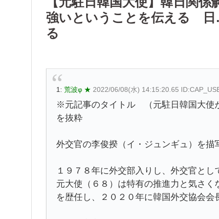
【元駐日韓国大使】韓日関係
強いということを伝える 日
る
1:
荒波φ ★
2022/06/08(水) 14:15:20.65 ID:CAP_US
※元記事のタイトル （元駐日韓国大使
を抜粋
外交官の李俊揆（イ・ジュンギュ）を描
１９７８年に外交部入りし、外交官とし
元大使（６８）は特有の推進力と気さく
を歴任し、２０２０年に韓国外交協会会