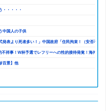
う・・・・・
う中国人の子供
式発表より死者多い！」中国政府「住民拘束！（安否不明」中
撃的不祥事！W杯予選でレフリーへの性的接待発覚！海外騒然！
珍百景】他