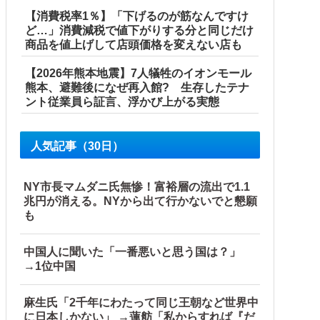
【消費税率1％】「下げるのが筋なんですけ
ど…」消費減税で値下がりする分と同じだけ
商品を値上げして店頭価格を変えない店も
【2026年熊本地震】7人犠牲のイオンモール
熊本、避難後になぜ再入館? 生存したテナ
ント従業員ら証言、浮かび上がる実態
人気記事（30日）
NY市長マムダニ氏無惨！富裕層の流出で1.1
兆円が消える。NYから出て行かないでと懇願
も
中国人に聞いた「一番悪いと思う国は？」
→1位中国
麻生氏「2千年にわたって同じ王朝など世界中
に日本しかない」 →蓮舫「私からすれば『だ