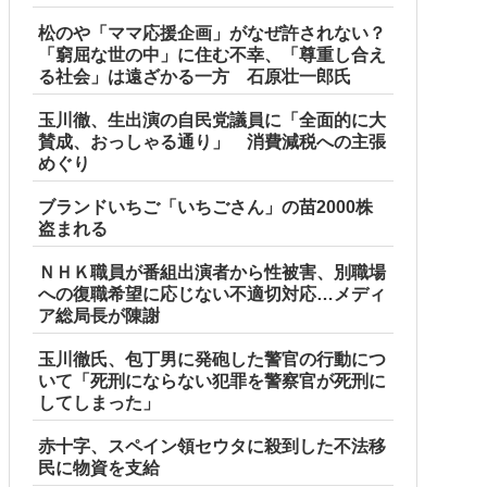
松のや「ママ応援企画」がなぜ許されない？
「窮屈な世の中」に住む不幸、「尊重し合え
る社会」は遠ざかる一方 石原壮一郎氏
玉川徹、生出演の自民党議員に「全面的に大
賛成、おっしゃる通り」 消費減税への主張
めぐり
ブランドいちご「いちごさん」の苗2000株
盗まれる
ＮＨＫ職員が番組出演者から性被害、別職場
への復職希望に応じない不適切対応…メディ
ア総局長が陳謝
玉川徹氏、包丁男に発砲した警官の行動につ
いて「死刑にならない犯罪を警察官が死刑に
してしまった」
赤十字、スペイン領セウタに殺到した不法移
民に物資を支給