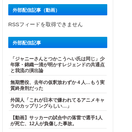
外部配信記事（動画）
RSSフィードを取得できません
外部配信記事
国当局「救助隊動画も削除」台風13号「三峡ダム接近中」→
「ジャニーさんとつかこうへい氏は同じ」少
【海外の反応】
年隊・錦織一清が明かすレジェンドの共通点
と我流の演出論
無期懲役、去年の仮釈放わずか４人…もう実
質終身刑だった
外国人「これが日本で嫌われてるアニメキャ
ラのカップリングらしい…」
【動画】サッカーの試合中の落雷で選手1人
が死亡、12人が負傷した事故。