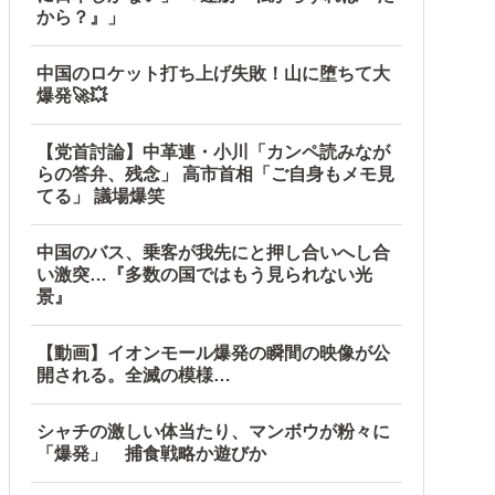
から？』」
中国のロケット打ち上げ失敗！山に堕ちて大
爆発🚀💥
【党首討論】中革連・小川「カンペ読みなが
らの答弁、残念」 高市首相「ご自身もメモ見
てる」 議場爆笑
中国のバス、乗客が我先にと押し合いへし合
い激突…『多数の国ではもう見られない光
景』
【動画】イオンモール爆発の瞬間の映像が公
開される。全滅の模様…
シャチの激しい体当たり、マンボウが粉々に
「爆発」 捕食戦略か遊びか