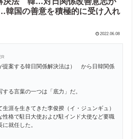
解決法 韓…対日関係改善意志が
…韓国の善意を積極的に受け入れ
2022.06.08
ER
が提案する韓日関係解決法は） から日韓関係
写する言葉の一つは「底力」だ。
て生涯を生きてきた李俊揆（イ・ジュンギュ）
な性格で駐日大使および駐インド大使など要職
長に就任した。