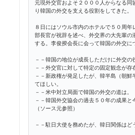
元現外交官およそ２０００人からなる同
り韓国の外交を支える役割をしてきた。
８日にはソウル市内のホテルで５０周年
部長官が祝辞を述べ、外交界の大先輩の
する。李俊揆会長に会って韓国の外交に
－－韓国の地位が成長しただけに外交の
－－外交官に対して特定の固定観念が存
－－新政権が発足したが、韓半島（朝鮮
てほしい。
－－米中対立局面で韓国の外交の道は。
－－韓国外交協会の過去５０年の成果と
（ソース元参照）
－－駐日大使を務めたが、韓日関係はど