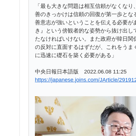
「最も大きな問題は相互信頼がなくなり
善のきっかけは信頼の回復が第一歩とな
善意志が強いということを伝える必要が
き』という傍観者的な姿勢から抜け出し
たなければいけない。また政府が韓日関
の反対に直面するはずだが、これをうま
に迅速に礎石を築く必要がある」
中央日報日本語版 2022.06.08 11:25
https://japanese.joins.com/JArticle/29191