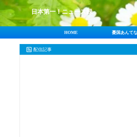
日本第一！ニュース録
HOME
憂国あんて
配信記事