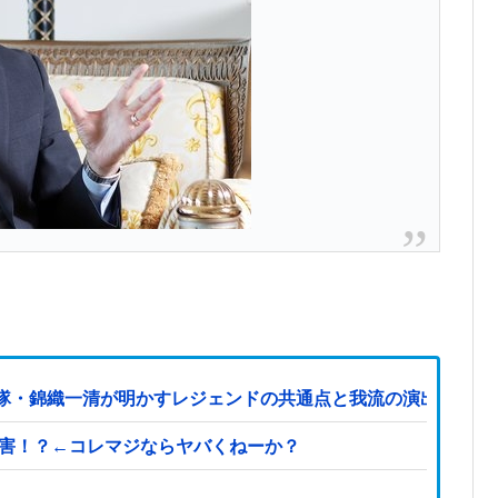
隊・錦織一清が明かすレジェンドの共通点と我流の演出論
被害！？←コレマジならヤバくねーか？