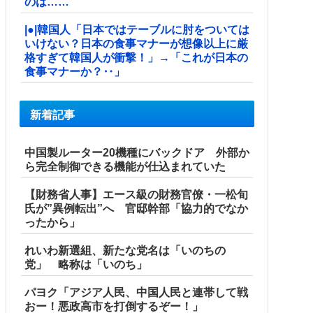
のは……
|●|韓国人「日本ではテーブルに肘をついては
いけない？日本の食事マナーが想像以上に厳
格すぎて韓国人が衝撃！」→「これが日本の
食事マナーか？‥」
新着記事
中国製ルーター20機種にバックドア 外部か
ら完全制御できる機能が仕込まれていた
【財務省人事】エース級の財務官僚・一松旬
氏が”異例転出”へ 官邸幹部「協力的でなか
ったから」
れいわ新選組、新たな党名は「いのちの
党」 略称は「いのち」
パヨク「アジア人民、中国人民と連帯して戦
おー！悪政高市を打倒するぞー！」