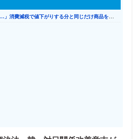
【消費税率1％】 「下げるのが筋なんですけど…」消費減税で値下がりする分と同じだけ商品を値上げして店頭価格を変えない店も