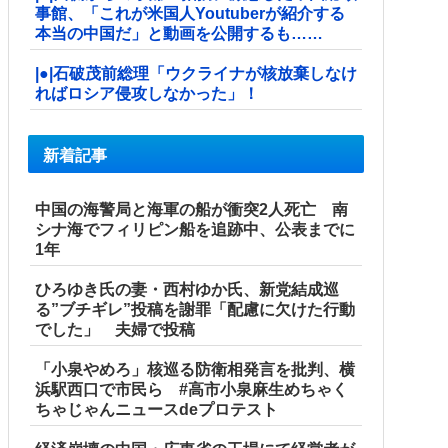
事館、「これが米国人Youtuberが紹介する
本当の中国だ」と動画を公開するも……
|●|石破茂前総理「ウクライナが核放棄しなけ
ればロシア侵攻しなかった」！
新着記事
中国の海警局と海軍の船が衝突2人死亡 南
シナ海でフィリピン船を追跡中、公表までに
1年
ひろゆき氏の妻・西村ゆか氏、新党結成巡
る”ブチギレ”投稿を謝罪「配慮に欠けた行動
でした」 夫婦で投稿
「小泉やめろ」核巡る防衛相発言を批判、横
浜駅西口で市民ら #高市小泉麻生めちゃく
ちゃじゃんニュースdeプロテスト