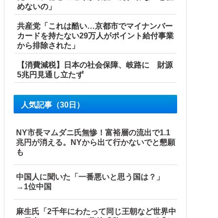
めないの」
w w w w
共産党「これは酷い…京都市でマイナンバー
カードを持たない29万人がポイント給付事業
から排除された」
【消費減税】日本の社会保障、岐路に 財源
5兆円見通し立たず
人気記事（30日）
NY市長マムダニ氏無惨！富裕層の流出で1.1
兆円が消える。NYから出て行かないでと懇願
も
中国人に聞いた「一番悪いと思う国は？」
→1位中国
麻生氏「2千年にわたって同じ王朝など世界中