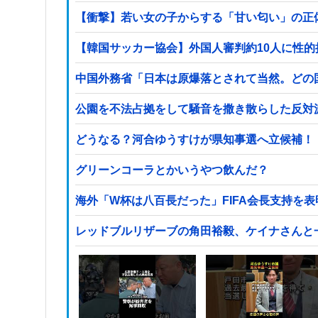
【衝撃】若い女の子からする「甘い匂い」の正体、まさ
【韓国サッカー協会】外国人審判約10人に性的接
中国外務省「日本は原爆落とされて当然。どの
公園を不法占拠をして騒音を撒き散らした反対
どうなる？河合ゆうすけが県知事選へ立候補！
グリーンコーラとかいうやつ飲んだ？
海外「W杯は八百長だった」FIFA会長支持を
レッドブルリザーブの角田裕毅、ケイナさんと