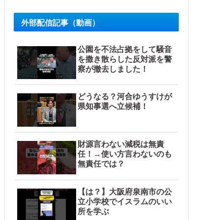
外部配信記事（動画）
公園を不法占拠をして騒音
を撒き散らした反対派を警
察が撤去しました！
どうなる？河合ゆうすけが
県知事選へ立候補！
財源言わない減税は無責
任！→使い方言わないのも
無責任では？
【は？】大阪府泉南市の公
立小学校でイスラムのいい
所を学ぶ