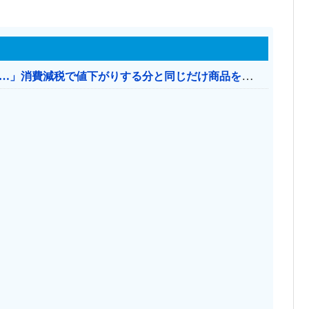
【消費税率1％】 「下げるのが筋なんですけど…」消費減税で値下がりする分と同じだけ商品を値上げして店頭価格を変えない店も