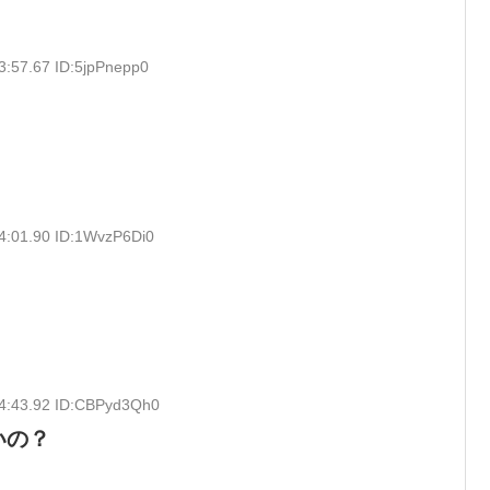
3:57.67 ID:5jpPnepp0
4:01.90 ID:1WvzP6Di0
04:43.92 ID:CBPyd3Qh0
いの？