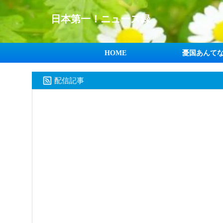
日本第一！ニュース録
HOME
憂国あんて
配信記事