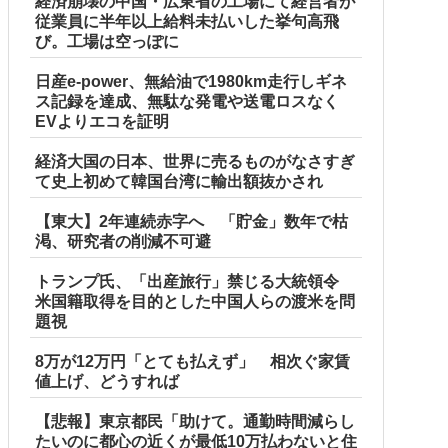
経済崩壊の中国・広東省の工場にて経営者が
従業員に半年以上給料未払いした挙句高飛
び。工場は空っぽに
日産e-power、無給油で1980km走行しギネ
ス記録を達成、無駄な発電や送電ロスなく
EVよりエコを証明
経済大国の日本、世界に売るものがなさすぎ
て史上初めて韓国台湾に輸出額抜かされ
【東大】2年連続赤字へ 「貯金」数年で枯
渇、研究者の削減不可避
トランプ氏、「出産旅行」禁じる大統領令
米国籍取得を目的とした中国人らの渡米を問
題視
8万が12万円「とても払えず」 相次ぐ家賃
値上げ、どうすれば
【悲報】東京都民「助けて。通勤時間減らし
たいのに都心の近くが最低10万払わないと住