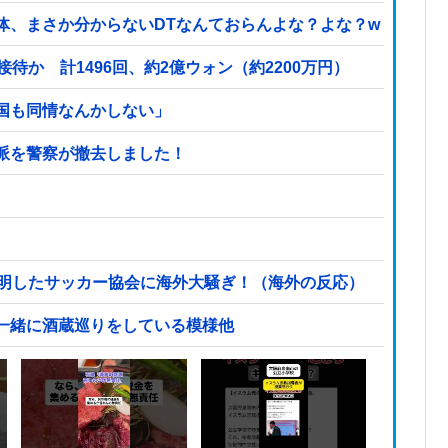
か分からないDTなんておらんよな？よな？w w w w w w w 
待か 計1496回、約2億ウォン（約2200万円）
国も同情なんかしない」
派を警察が撤去しました！
表明したサッカー協会に海外大騒ぎ！（海外の反応）
一緒に酒蔵巡りをしている模様他