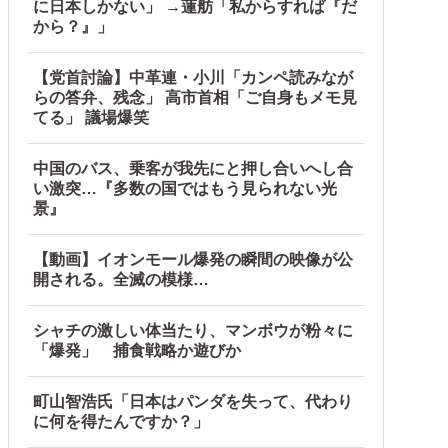
に日本しかない」 →蓮舫「私からすれば『だ
から？』」
【党首討論】中革連・小川「カンペ読みなが
らの答弁、残念」 高市首相「ご自身もメモ見
てる」 議場爆笑
中国のバス、乗客が我先にと押し合いへし合
い激突…『多数の国ではもう見られない光
景』
【動画】イオンモール爆発の瞬間の映像が公
開される。全滅の模様…
シャチの激しい体当たり、マンボウが粉々に
「爆発」 捕食戦略か遊びか
町山智浩氏「日本はパンダを失って、代わり
に何を得たんですか？」