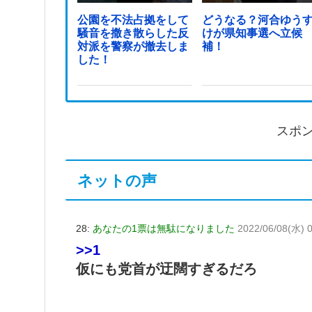
公園を不法占拠をして
どうなる？河合ゆう
騒音を撒き散らした反
けが県知事選へ立候
対派を警察が撤去しま
補！
した！
スポ
ネットの声
28:
あなたの1票は無駄になりました
2022/06/08(水) 0
>>1
仮にも党首が迂闊すぎるだろ