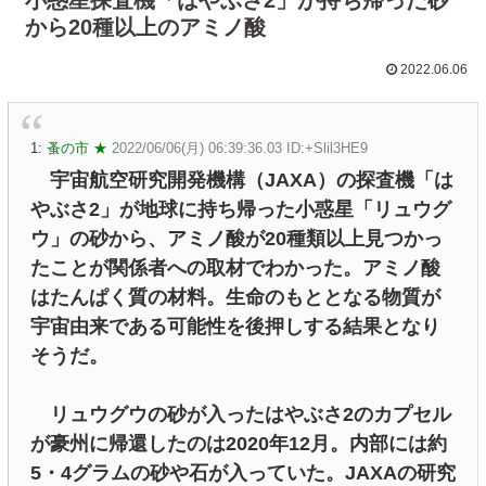
から20種以上のアミノ酸
2022.06.06
1:
蚤の市 ★
2022/06/06(月) 06:39:36.03 ID:+Slil3HE9
宇宙航空研究開発機構（JAXA）の探査機「は
やぶさ2」が地球に持ち帰った小惑星「リュウグ
ウ」の砂から、アミノ酸が20種類以上見つかっ
たことが関係者への取材でわかった。アミノ酸
はたんぱく質の材料。生命のもととなる物質が
宇宙由来である可能性を後押しする結果となり
そうだ。
リュウグウの砂が入ったはやぶさ2のカプセル
が豪州に帰還したのは2020年12月。内部には約
5・4グラムの砂や石が入っていた。JAXAの研究