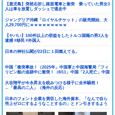
【鹿児島】突然右折し路面電車と衝突 乗っていた男女3
人は車を放置しダッシュで逃走中
ジャングリア沖縄「ロイヤルチケット」の販売開始、大
人29,700円にｗｗｗｗｗｗｗｗｗ
【ヤバい】100件以上の窃盗をしたトルコ国籍の男3人を
逮捕 #移民 #外国人
日本の神社仏閣が22日に１回燃えてる。
中国「衝突事故！（2025年」中国軍と中国海警局「フィ
リピン船の追跡中に衝突！（8/11」中国「2人死亡」中国
政府「1年間隠蔽」日本「隠蔽された事実報道！（2026
年」→
大谷翔平が今永昇太を睨みつける様子に全米騒然！
←「最高の二人」（海外の反応）
日本のフォント企業を買収した海外資本、「なんで自ら
売上ゼロにするようなことするの」とドン引きするよう
な方針転換を……他