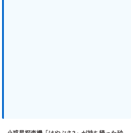
小惑星探査機「はやぶさ2」が持ち帰った砂