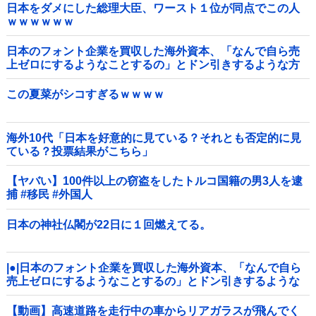
日本をダメにした総理大臣、ワースト１位が同点でこの人
ｗｗｗｗｗｗ
日本のフォント企業を買収した海外資本、「なんで自ら売
上ゼロにするようなことするの」とドン引きするような方
針転換を……他
この夏菜がシコすぎるｗｗｗｗ
海外10代「日本を好意的に見ている？それとも否定的に見
ている？投票結果がこちら」
【ヤバい】100件以上の窃盗をしたトルコ国籍の男3人を逮
捕 #移民 #外国人
日本の神社仏閣が22日に１回燃えてる。
|●|日本のフォント企業を買収した海外資本、「なんで自ら
売上ゼロにするようなことするの」とドン引きするような
方針転換を……
【動画】高速道路を走行中の車からリアガラスが飛んでく