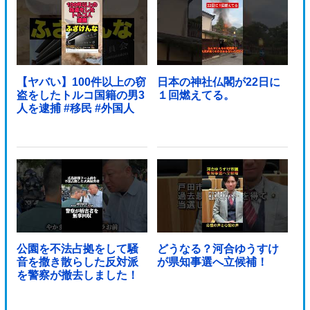
【ヤバい】100件以上の窃
日本の神社仏閣が22日に
盗をしたトルコ国籍の男3
１回燃えてる。
人を逮捕 #移民 #外国人
公園を不法占拠をして騒
どうなる？河合ゆうすけ
音を撒き散らした反対派
が県知事選へ立候補！
を警察が撤去しました！