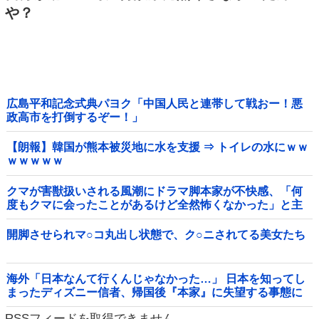
や？
広島平和記念式典パヨク「中国人民と連帯して戦おー！悪
政高市を打倒するぞー！」
【朗報】韓国が熊本被災地に水を支援 ⇒ トイレの水にｗｗ
ｗｗｗｗｗ
クマが害獣扱いされる風潮にドラマ脚本家が不快感、「何
度もクマに会ったことがあるけど全然怖くなかった」と主
張しており……他
開脚させられマ○コ丸出し状態で、ク○ニされてる美女たち
海外「日本なんて行くんじゃなかった…」 日本を知ってし
まったディズニー信者、帰国後『本家』に失望する事態に
RSSフィードを取得できません