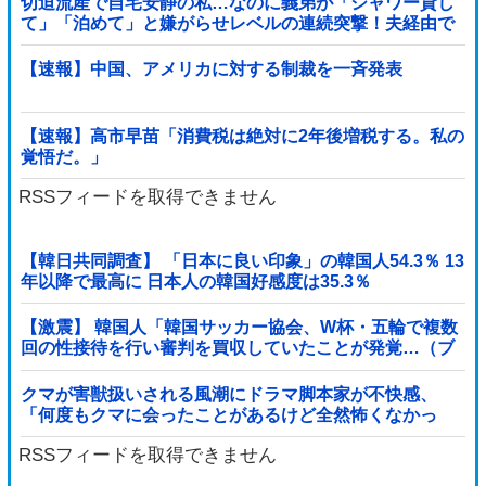
切迫流産で自宅安静の私…なのに義弟が「シャワー貸し
て」「泊めて」と嫌がらせレベルの連続突撃！夫経由で
断ると私に直接LINEしてきて絶句←大人しく自宅の風呂
に入れよ
【速報】中国、アメリカに対する制裁を一斉発表
【速報】高市早苗「消費税は絶対に2年後増税する。私の
覚悟だ。」
RSSフィードを取得できません
【韓日共同調査】 「日本に良い印象」の韓国人54.3％ 13
年以降で最高に 日本人の韓国好感度は35.3％
【激震】 韓国人「韓国サッカー協会、W杯・五輪で複数
回の性接待を行い審判を買収していたことが発覚…（ブ
ルブル」＝韓国の反応
クマが害獣扱いされる風潮にドラマ脚本家が不快感、
「何度もクマに会ったことがあるけど全然怖くなかっ
た」と主張しており……他
RSSフィードを取得できません