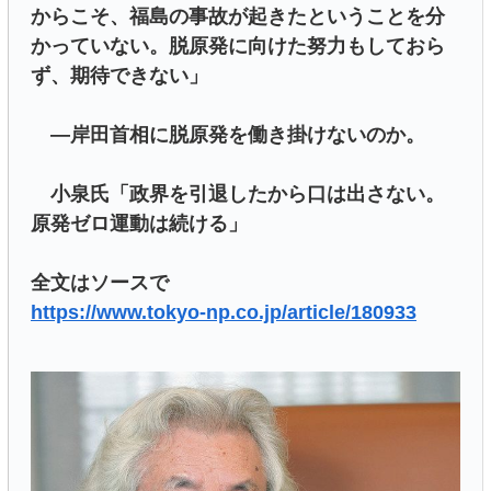
からこそ、福島の事故が起きたということを分
かっていない。脱原発に向けた努力もしておら
ず、期待できない」
―岸田首相に脱原発を働き掛けないのか。
小泉氏「政界を引退したから口は出さない。
原発ゼロ運動は続ける」
全文はソースで
https://www.tokyo-np.co.jp/article/180933