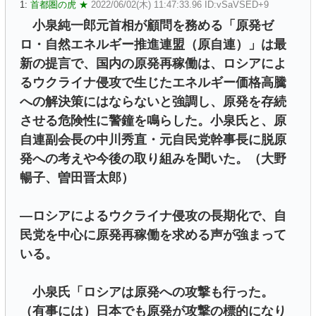
1:
首都圏の虎 ★
2022/06/02(木) 11:47:33.96 ID:vSaVSED+9
小泉純一郎元首相が顧問を務める「原発ゼ
ロ・自然エネルギー推進連盟（原自連）」は最
新の提言で、国内の原発再稼働は、ロシアによ
るウクライナ侵攻で生じたエネルギー価格高騰
への解決策にはならないと強調し、原発を存続
させる危険性に警鐘を鳴らした。小泉氏と、原
自連副会長の中川秀直・元自民党幹事長に脱原
発への考えや今後の取り組みを聞いた。（大野
暢子、曽田晋太郎）
―ロシアによるウクライナ侵攻の長期化で、自
民党を中心に原発再稼働を求める声が強まって
いる。
小泉氏「ロシアは原発への攻撃も行った。
（有事には）日本でも原発が攻撃の標的になり