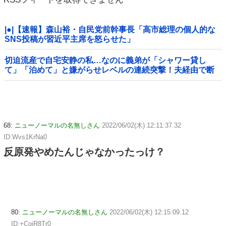
|●|【速報】森山裕・自民党前幹事長「高市総理の個人的な
SNS投稿が習近平主席を怒らせた」
切迫流産で自宅安静の私…なのに義弟が「シャワー貸し
て」「泊めて」と嫌がらせレベルの連続突撃！夫経由で断
ると私に直接LINEしてきて絶句←大人しく自宅の風呂に入
れよ
68:
ニューノーマルの名無しさん
2022/06/02(木) 12:11:37.32
ID:Wvs1KrNa0
反原発やめたんじゃなかったっけ？
80:
ニューノーマルの名無しさん
2022/06/02(木) 12:15:09.12
ID:+CojR8Tr0