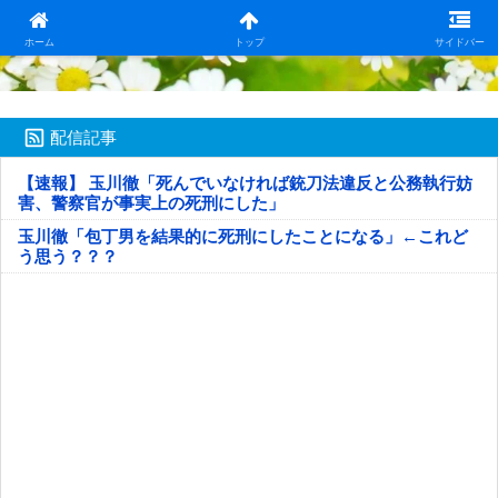
日本第一！ニュース録
ホーム
トップ
サイドバー
配信記事
【速報】 玉川徹「死んでいなければ銃刀法違反と公務執行妨
害、警察官が事実上の死刑にした」
玉川徹「包丁男を結果的に死刑にしたことになる」←これど
う思う？？？