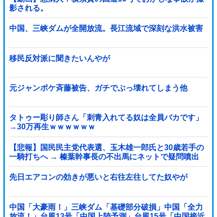
影される。
中国、三峡ダムが全開放流。長江流域で深刻な洪水被害
移民反対派に聞きたいんやが
元ジャンポケ斉藤被告、ガチでぶっ壊れてしまう他
タトゥー彫り師さん「刺青入れてる奴は全員バカです」
→30万再生ｗｗｗｗｗｗ
【悲報】国民民主党代表選、玉木雄一郎氏と30歳若手の
一騎打ちへ → 榛葉幹事長の不出馬にネットで疑問噴出
ｗｗｗｗｗｗｗｗｗｗｗｗｗｗｗ
先日エアコンの効きが悪いと右往左往してた奴やが
中国「大豪雨！」三峡ダム「基礎部分破損」中国「全力
放流！」台風13号「中国上陸予測」台風15号「中国接近