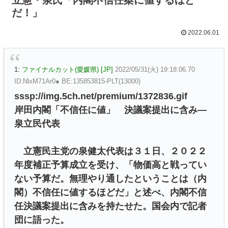
だ！」
2022.06.01
1:
ファイナルカット(愛媛県) [JP]
2022/05/31(火) 19:18:06.70
ID:NlxM71Ar0● BE:135853815-PLT(13000)
sssp://img.5ch.net/premium/1372836.gif
岸田内閣「不信任に値」 決議案提出に含み―
泉立民代表
立憲民主党の泉健太代表は３１日、２０２２
年度補正予算成立を受け、「物価高と戦ってい
ない予算だ。無理やり通したということは（内
閣）不信任に値するほどだ」と述べ、内閣不信
任決議案提出に含みを持たせた。国会内で記者
団に語った。