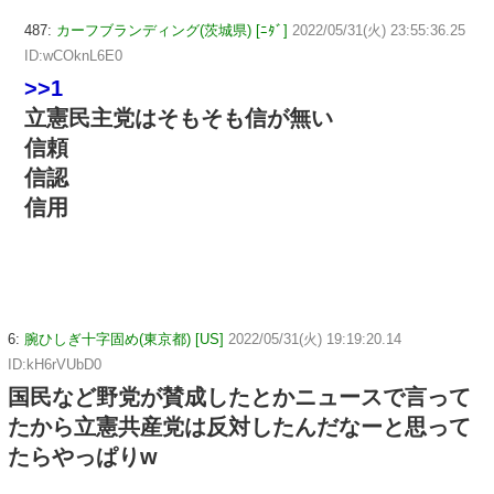
487:
カーフブランディング(茨城県) [ﾆﾀﾞ]
2022/05/31(火) 23:55:36.25
ID:wCOknL6E0
>>1
立憲民主党はそもそも信が無い
信頼
信認
信用
6:
腕ひしぎ十字固め(東京都) [US]
2022/05/31(火) 19:19:20.14
ID:kH6rVUbD0
国民など野党が賛成したとかニュースで言って
たから立憲共産党は反対したんだなーと思って
たらやっぱりw