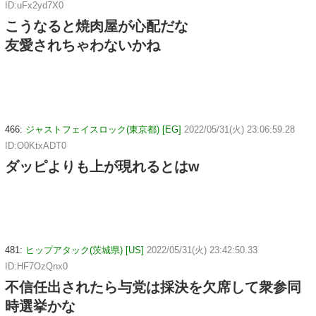
ID:uFx2yd7X0
こうなると焼肉屋が心配だな
友愛されちゃわないかね
466:
ジャストフェイスロック(東京都) [EG]
2022/05/31(火) 23:06:59.28
ID:O0KtxADT0
ダッピよりも上が現れるとはw
481:
ヒップアタック(茨城県) [US]
2022/05/31(火) 23:42:50.33
ID:HF7OzQnx0
不信任出されたら与党は採決を欠席して衆参同
時選挙かな