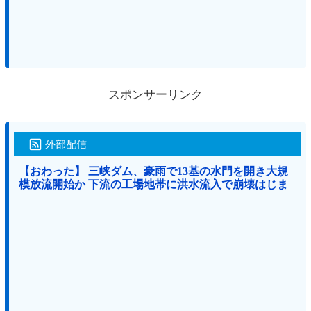
スポンサーリンク
外部配信
【おわった】 三峡ダム、豪雨で13基の水門を開き大規
模放流開始か 下流の工場地帯に洪水流入で崩壊はじま
る