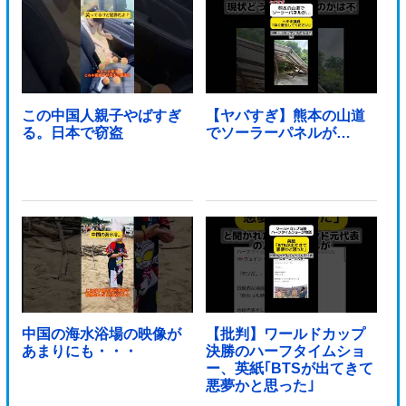
この中国人親子やばすぎ
【ヤバすぎ】熊本の山道
る。日本で窃盗
でソーラーパネルが…
中国の海水浴場の映像が
【批判】ワールドカップ
あまりにも・・・
決勝のハーフタイムショ
ー、英紙｢BTSが出てきて
悪夢かと思った｣