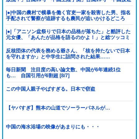
（画像」中国「台風同時上陸！（穀物生産が壊滅危機」
→
|●|中国の農村で横暴を働く官吏一家を殺害した男、指名
手配されて警察が追跡するも農民が追いかけるどころ
か……
|●|「アニソン盆祭りで日本の品格が落ちた」と酷評した
元女優、「あんたが品格を語るのかよ！」と総ツッコミ
を食らってしまい……
反核団体の代表を務める爺さん、「核を持たないで日本
を守れますか」と中学生に詰問された結果……
毎日新聞 注目度の高い論文数、中国が6年連続1位
も… 自国引用が6割超 [8/7]
この中国人親子やばすぎる。日本で窃盗
【ヤバすぎ】熊本の山道でソーラーパネルが…
中国の海水浴場の映像があまりにも・・・