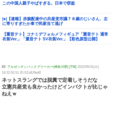
この中国人親子やばすぎる。日本で窃盗
|●|【速報】赤旗配達中の共産党市議７８歳のじいさん、左
に寄りすぎたか車で民家当て逃げ
【重音テト】コナミデフォルメフィギュア「重音テト 通常
衣装Ver.」「重音テト SV衣装Ver.」【彩色原型公開】
83:
アルゼンチンバックブリーカー(神奈川県) [TW]
2022/05/31(火)
19:32:50.51 ID:XZu8J9ed0
ネットスラングでは脱糞で定着しそうだな
立憲共産党も良かったけどインパクトが比じゃ
ねえｗ