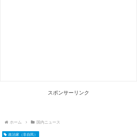
スポンサーリンク
ホーム
国内ニュース
政治家（非自民）