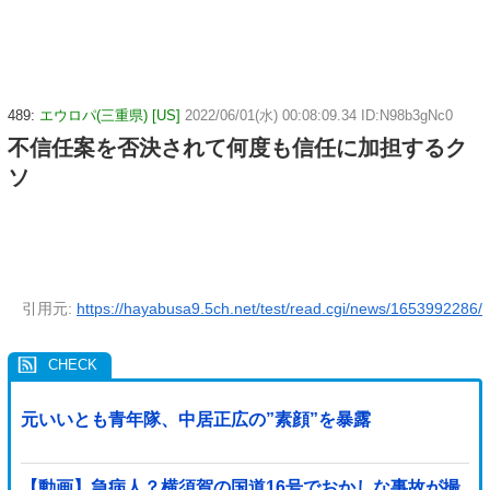
489:
エウロパ(三重県) [US]
2022/06/01(水) 00:08:09.34 ID:N98b3gNc0
不信任案を否決されて何度も信任に加担するク
ソ
引用元:
https://hayabusa9.5ch.net/test/read.cgi/news/1653992286/
元いいとも青年隊、中居正広の”素顔”を暴露
【動画】急病人？横須賀の国道16号でおかしな事故が撮