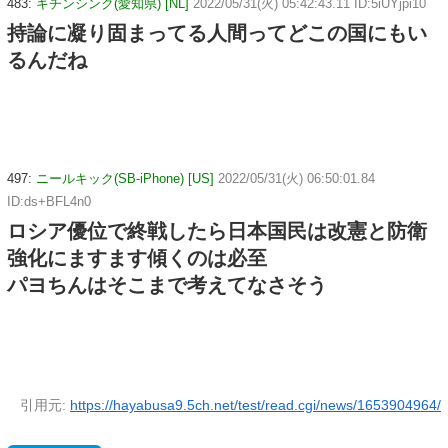
483:
キチンシンク(愛知県) [NL]
2022/05/31(火) 05:42:43.11 ID:5iUYjpi10
持論に凝り固まってる人間ってどこの国にもい
るんだね
497:
ニールキック(SB-iPhone) [US]
2022/05/31(火) 06:50:01.84
ID:ds+BFL4n0
ロシア優位で終戦したら日本国民は改憲と防衛
強化にますます傾くのは必至
パヨちんはそこまで考えてなさそう
引用元:
https://hayabusa9.5ch.net/test/read.cgi/news/1653904964/