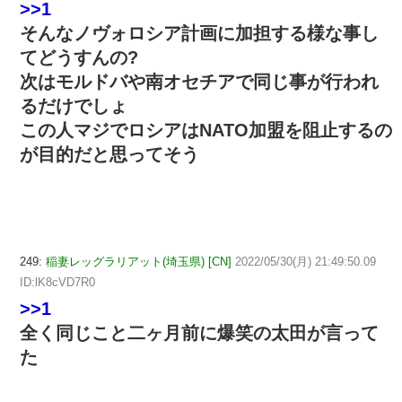
>>1
そんなノヴォロシア計画に加担する様な事し
てどうすんの?
次はモルドバや南オセチアで同じ事が行われ
るだけでしょ
この人マジでロシアはNATO加盟を阻止するの
が目的だと思ってそう
249:
稲妻レッグラリアット(埼玉県) [CN]
2022/05/30(月) 21:49:50.09
ID:lK8cVD7R0
>>1
全く同じこと二ヶ月前に爆笑の太田が言って
た