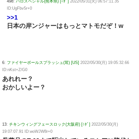
498:
パロスペシャル(熊本県) [ﾆﾀﾞ]
2022/05/31(火) 06:57:11.35
ID:UgFbv5r+0
>>1
日本の岸ンジャーはもっとマトモだぞ！w
6:
ファイヤーボールスプラッシュ(茸) [US]
2022/05/30(月) 19:05:32.66
ID:nKst+Z/G0
あれれー？
おかしいよー？
13:
チキンウィングフェースロック(大阪府) [ﾆﾀﾞ]
2022/05/30(月)
19:07:07.91 ID:woWJW8r+0