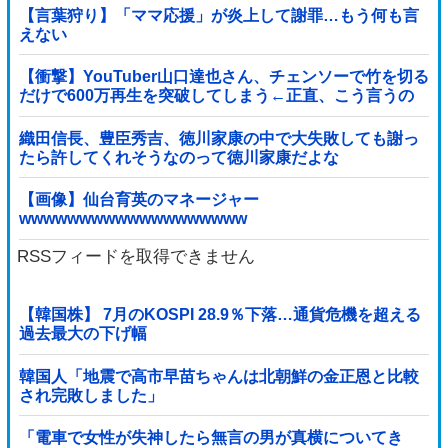
【言葉狩り】「ママ応援」が炎上して謝罪…もう何も言
えない
【衝撃】YouTuber山口達也さん、チェンソーで竹を切る
だけで600万再生を突破してしまう←正直、こう言うの
でいいんだよなw w w w w w w w
織田信長、豊臣秀吉、徳川家康の中で大失敗しても謝っ
たら許してくれそうなのって徳川家康だよな
【画像】仙台育英のマネージャー
wwwwwwwwwwwwwwwwwww
RSSフィードを取得できません
【韓国株】 7月のKOSPI 28.9％下落…通貨危機を超える
過去最大の下げ幅
韓国人「地震で高市早苗ちゃんは北朝鮮の金正恩と比較
され完敗しました」
「電車で女性が失神したら無言の男が真横についてき