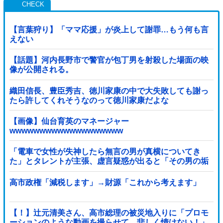
【言葉狩り】「ママ応援」が炎上して謝罪…もう何も言
えない
【話題】河内長野市で警官が包丁男を射殺した場面の映
像が公開される。
織田信長、豊臣秀吉、徳川家康の中で大失敗しても謝っ
たら許してくれそうなのって徳川家康だよな
【画像】仙台育英のマネージャー
wwwwwwwwwwwwwwwwwww
「電車で女性が失神したら無言の男が真横についてき
た」とタレントが主張、虚言疑惑が出ると「その男の垢
を発見した」と追加主張するも……他
高市政権「減税します」→財源「これから考えます」
【！】辻元清美さん、高市総理の被災地入りに「プロモ
ーションのような動画を撮らせて、悲しく情けない！」