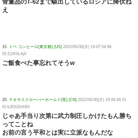
骨董品のT-62まで駆出しているロシアに降伏ね
え
15:
トペ コンヒーロ(東京都) [US]
2022/05/30(月) 19:07:54.86
ID:Z1IK5LAj0
ご飯食べた事忘れてそうw
20:
テキサスクローバーホールド(茸) [CN]
2022/05/30(月) 19:09:49.31
ID:k3OGDrXB0
じゃあ手当り次第に武力制圧しかけたもん勝ち
ってことね
お前の言う平和とは実に立派なもんだな