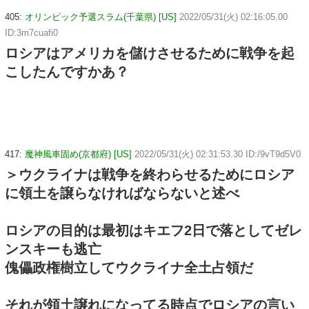
405:
オリンピック予選スラム(千葉県) [US]
2022/05/31(火) 02:16:05.00
ID:3m7cuafi0
ロシアはアメリカを儲けさせるために戦争を起
こしたんですかあ？
417:
魔神風車固め(京都府) [US]
2022/05/31(火) 02:31:53.30 ID:/9vT9d5V0
＞ウクライナは戦争を終わらせるためにロシア
に領土を譲らなければならないと述べ
ロシアの目的は最初はキエフ2日で落としてゼレ
ンスキーも逃亡
傀儡政権樹立してウクライナ全土占領だ
それが領土譲れになってる時点でロシアの言い