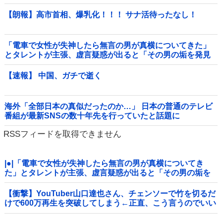
【朗報】高市首相、爆乳化！！！ サナ活待ったなし！
「電車で女性が失神したら無言の男が真横についてきた」
とタレントが主張、虚言疑惑が出ると「その男の垢を発見
した」と追加主張するも……他
【速報】 中国、ガチで逝く
海外「全部日本の真似だったのか…」 日本の普通のテレビ
番組が最新SNSの数十年先を行っていたと話題に
RSSフィードを取得できません
|●|「電車で女性が失神したら無言の男が真横についてき
た」とタレントが主張、虚言疑惑が出ると「その男の垢を
発見した」と追加主張するも……
【衝撃】YouTuber山口達也さん、チェンソーで竹を切るだ
けで600万再生を突破してしまう←正直、こう言うのでいい
んだよなw w w w w w w w