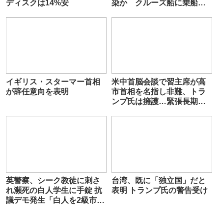
ディスクは14%安
染か クルーズ船に乗船し
死亡した女性と短時間接触
イギリス・スターマー首相
米中首脳会談で習主席が高
が辞任意向を表明
市首相を名指し非難、トラ
ンプ氏は擁護…緊張長期化
の見方広がる
英警察、シーク教徒に刺さ
台湾、既に「独立国」だと
れ瀕死の白人学生に手錠 抗
表明 トランプ氏の警告受け
議デモ発生「白人を2級市民
扱い」