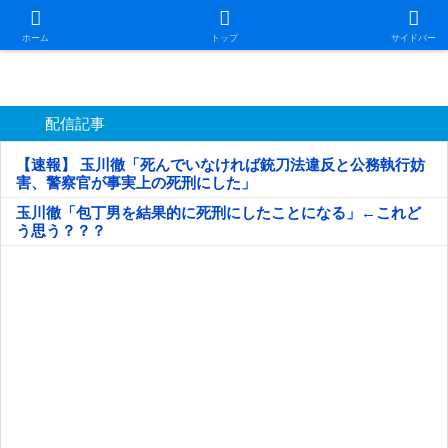
日本第一！ニュース録
ホーム
トップ
サイドバー
配信記事
【速報】 玉川徹「死んでいなければ銃刀法違反と公務執行妨
害、警察官が事実上の死刑にした」
玉川徹「包丁男を結果的に死刑にしたことになる」←これど
う思う？？？