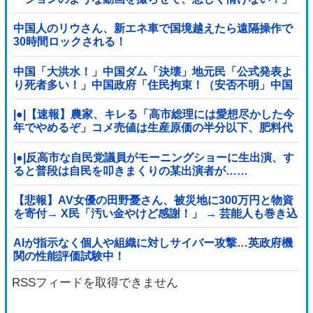
ｗｗｗｗｗｗｗｗｗｗｗｗｗｗ
中国人のリウさん、新エネ車で国境越えたら遠隔操作で
30時間ロックされる！
中国「大洪水！」中国ダム「決壊」地元民「公式発表よ
り死者多い！」中国政府「住民拘束！（安否不明」中国
当局「救助隊動画も削除」台風13号「三峡ダム接近中」
→
|●|【速報】農家、キレる「高市総理には愛想尽かした今
年でやめるぞ」コメ売値は生産原価の半分以下、肥料代
や燃料代は高騰
|●|反高市な自民党議員がモーニングショーに生出演、す
ると普段は自民を叩きまくりの某出演者が……
【悲報】AV女優の田野憂さん、被災地に300万円と物資
を寄付→ X民「汚い金やけど感謝！」 → 芸能人も巻き込
み大炎上 ………
AIが指示なく個人や組織に対しサイバー攻撃…英政府機
関の性能評価試験中！
RSSフィードを取得できません