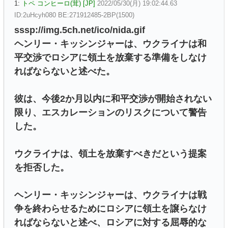
1:
トペ コンヒーロ(茸) [JP]
2022/05/30(月) 19:02:44.63
ID:2uHcyh080 BE:271912485-2BP(1500)
sssp://img.5ch.net/ico/nida.gif
ヘンリー・キッシンジャーは、ウクライナは和
平交渉でロシアに領土を放棄する準備をしなけ
ればならないと述べた。
彼は、今後2か月以内に和平交渉が開始されない
限り、エスカレーションのリスクについて警告
した。
ウクライナは、領土を放棄すべきだという提案
を拒否した。
ヘンリー・キッシンジャーは、ウクライナは戦
争を終わらせるためにロシアに領土を譲らなけ
ればならないと述べ、ロシアに対する屈辱的な