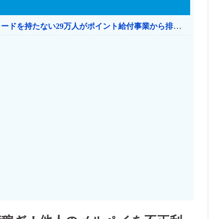
共産党「これは酷い…京都市でマイナンバーカードを持たない29万人がポイント給付事業から排除された」