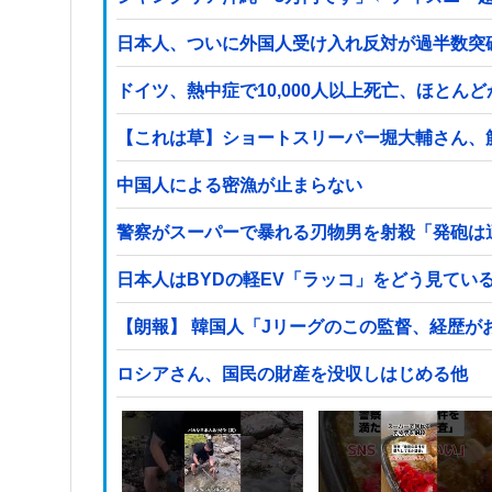
日本人、ついに外国人受け入れ反対が過半数突
ドイツ、熱中症で10,000人以上死亡、ほとん
【これは草】ショートスリーパー堀大輔さん、
中国人による密漁が止まらない
警察がスーパーで暴れる刃物男を射殺「発砲は
日本人はBYDの軽EV「ラッコ」をどう見てい
【朗報】 韓国人「Jリーグのこの監督、経歴が
ロシアさん、国民の財産を没収しはじめる他