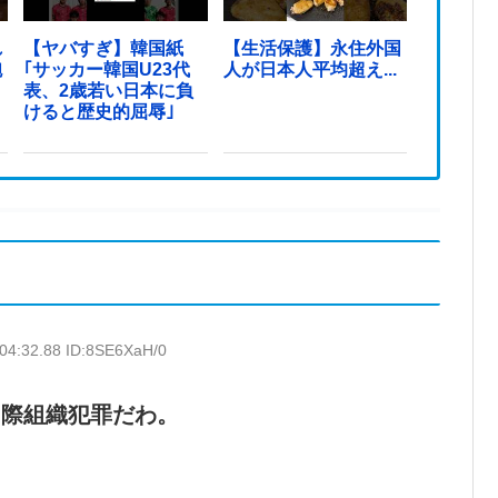
れ
【ヤバすぎ】韓国紙
【生活保護】永住外国
砲
｢サッカー韓国U23代
人が日本人平均超え...
表、2歳若い日本に負
けると歴史的屈辱｣
:04:32.88 ID:8SE6XaH/0
国際組織犯罪だわ。