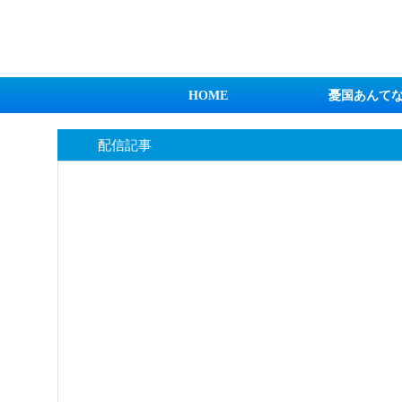
日本第一！ニュース録
HOME
憂国あんて
配信記事