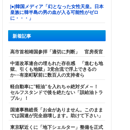
|●|韓国メディア「幻となった女性天皇。日本
皇族に韓半島の男の血が入る可能性がゼロ
に・・・」
新着記事
高市首相靖国参拝「適切に判断」 官房長官
中道改革連合の埋もれた存在感 「進むも地
獄、引くも地獄」3党合流で浮上できるの
か⋯有楽町駅前に数百人の支持者ら
軽自動車に”軽油”を入れちゃ絶対ダメ～！
セルフスタンドで後を絶たない「誤給油トラ
ブル」！
国連事務総長「お金がありません。このまま
では国連が完全崩壊します。助けて下さい」
東京駅近くに「地下シェルター」整備を正式