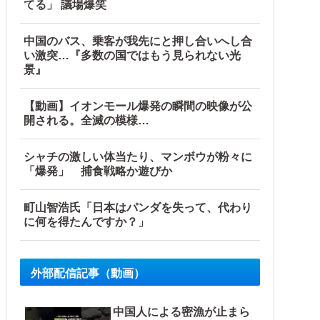
てる」 議場爆笑
中国のバス、乗客が我先にと押し合いへし合
い激突…『多数の国ではもう見られない光
景』
【動画】イオンモール爆発の瞬間の映像が公
開される。全滅の模様…
シャチの激しい体当たり、マンボウが粉々に
「爆発」 捕食戦略か遊びか
町山智浩氏「日本はパンダを失って、代わり
に何を得たんですか？」
外部配信記事（動画）
中国人による密漁が止まら