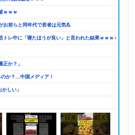
破ｗｗｗ
どがお前らと同年代で若者は元気💪
筋トレ中に「寝たほうが良い」と言われた結果ｗｗｗｗ
適正か？」
るのか？…中国メディア！
おかしい」