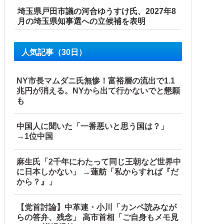
埼玉県戸田市議の河合ゆうすけ氏、2027年8
月の埼玉県知事選への立候補を表明
人気記事（30日）
NY市長マムダニ氏無惨！富裕層の流出で1.1
兆円が消える。NYから出て行かないでと懇願
も
中国人に聞いた「一番悪いと思う国は？」
→1位中国
麻生氏「2千年にわたって同じ王朝など世界中
に日本しかない」 →蓮舫「私からすれば『だ
から？』」
【党首討論】中革連・小川「カンペ読みなが
らの答弁、残念」 高市首相「ご自身もメモ見