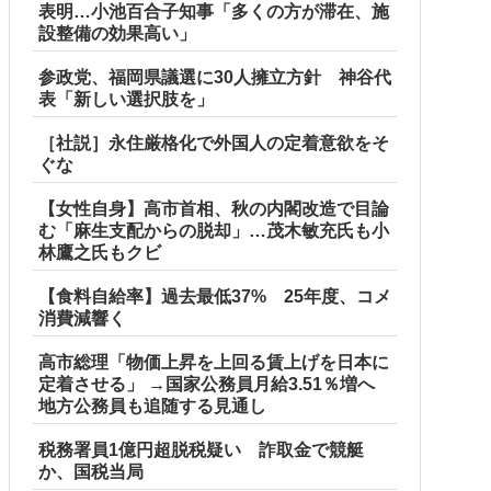
表明…小池百合子知事「多くの方が滞在、施
設整備の効果高い」
参政党、福岡県議選に30人擁立方針 神谷代
表「新しい選択肢を」
［社説］永住厳格化で外国人の定着意欲をそ
ぐな
【女性自身】高市首相、秋の内閣改造で目論
む「麻生支配からの脱却」…茂木敏充氏も小
林鷹之氏もクビ
【食料自給率】過去最低37% 25年度、コメ
消費減響く
高市総理「物価上昇を上回る賃上げを日本に
定着させる」 →国家公務員月給3.51％増へ
地方公務員も追随する見通し
税務署員1億円超脱税疑い 詐取金で競艇
か、国税当局