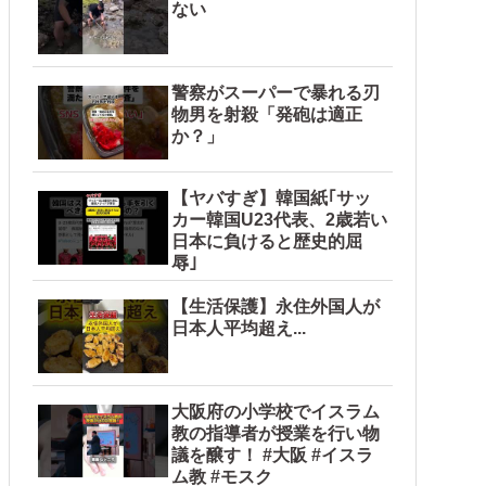
ない
警察がスーパーで暴れる刃
物男を射殺「発砲は適正
か？」
【ヤバすぎ】韓国紙｢サッ
カー韓国U23代表、2歳若い
日本に負けると歴史的屈
辱｣
【生活保護】永住外国人が
日本人平均超え...
大阪府の小学校でイスラム
教の指導者が授業を行い物
議を醸す！ #大阪 #イスラ
ム教 #モスク