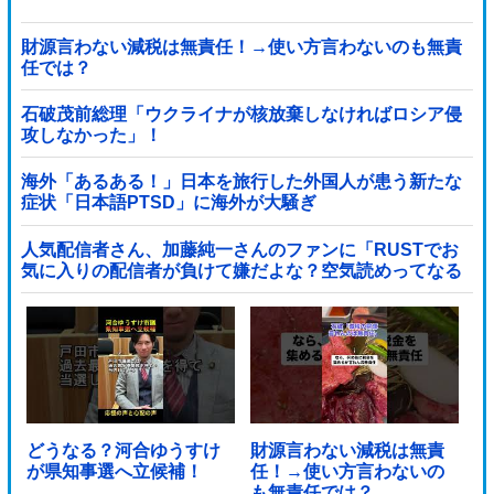
財源言わない減税は無責任！→使い方言わないのも無責
任では？
石破茂前総理「ウクライナが核放棄しなければロシア侵
攻しなかった」！
海外「あるある！」日本を旅行した外国人が患う新たな
症状「日本語PTSD」に海外が大騒ぎ
人気配信者さん、加藤純一さんのファンに「RUSTでお
気に入りの配信者が負けて嫌だよな？空気読めってなる
よな？その結果がVCR。お前らVCR向いてるよ」→大炎
上他
どうなる？河合ゆうすけ
財源言わない減税は無責
が県知事選へ立候補！
任！→使い方言わないの
も無責任では？