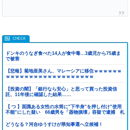
ドンキのうなぎ食べた14人が食中毒…3歳児から75歳ま
で被害
【悲報】菊地亜美さん、マレーシアに移住ｗｗｗｗｗｗ
ｗｗｗｗｗｗｗｗｗｗｗｗｗｗｗｗｗｗｗ
【投資の闇】「銀行なら安心」と思って買った投資信
託、11年後に確認した結果……
【 つ 】面識ある女性の水筒に"下半身"を押し付け"使用
不能"にした疑い 66歳男を「器物損壊」容疑で逮捕 札
幌市
どうなる？河合ゆうすけが県知事選へ立候補！