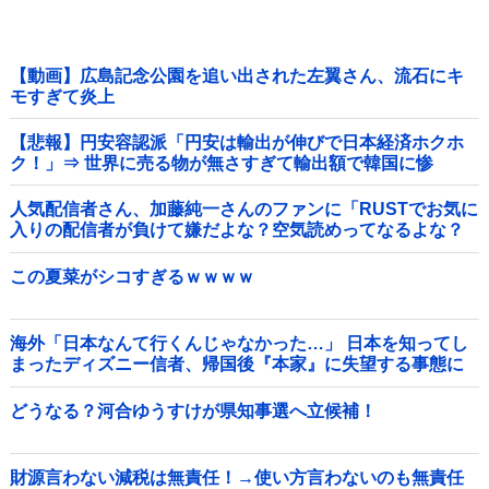
【動画】広島記念公園を追い出された左翼さん、流石にキ
モすぎて炎上
【悲報】円安容認派「円安は輸出が伸びで日本経済ホクホ
ク！」⇒ 世界に売る物が無さすぎて輸出額で韓国に惨
敗・・・
人気配信者さん、加藤純一さんのファンに「RUSTでお気に
入りの配信者が負けて嫌だよな？空気読めってなるよな？
その結果がVCR。お前らVCR向いてるよ」→大炎上他
この夏菜がシコすぎるｗｗｗｗ
海外「日本なんて行くんじゃなかった…」 日本を知ってし
まったディズニー信者、帰国後『本家』に失望する事態に
どうなる？河合ゆうすけが県知事選へ立候補！
財源言わない減税は無責任！→使い方言わないのも無責任