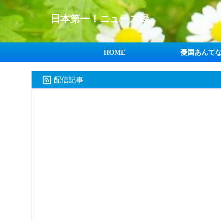
日本第一！ニュース録
HOME
憂国あんて
配信記事