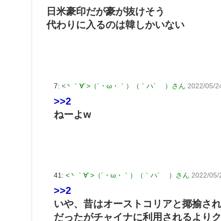
日米豪印だが豪が抜けそう
代わりに入るのは韓しかいない
7:
<丶｀∀´>（´・ω・｀）（｀ハ´ ）さん
2022/05/2
>>2
ねーよw
41:
<丶｀∀´>（´・ω・｀）（｀ハ´ ）さん
2022/05/
>>2
いや、昔はオーストコリアと揶揄さ
だったがチャイナに利用されるより