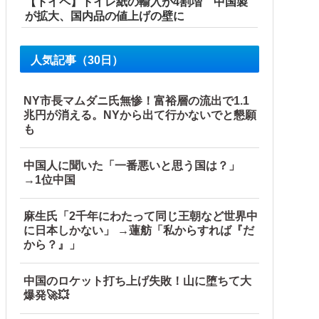
【トイペ】トイレ紙の輸入が4割増 中国製
が拡大、国内品の値上げの壁に
人気記事（30日）
NY市長マムダニ氏無惨！富裕層の流出で1.1
兆円が消える。NYから出て行かないでと懇願
も
日、バイトを続けた友人の身に起きた「更なる悲劇」←このバ
中国人に聞いた「一番悪いと思う国は？」
→1位中国
麻生氏「2千年にわたって同じ王朝など世界中
に日本しかない」 →蓮舫「私からすれば『だ
から？』」
中国のロケット打ち上げ失敗！山に堕ちて大
している」と決めつけて責任転嫁
爆発🚀💥