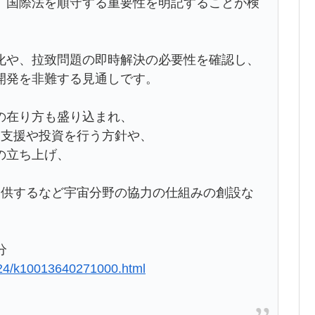
、国際法を順守する重要性を明記することが検
化や、拉致問題の即時解決の必要性を確認し、
開発を非難する見通しです。
の在り方も盛り込まれ、
る支援や投資を行う方針や、
の立ち上げ、
提供するなど宇宙分野の協力の仕組みの創設な
分
524/k10013640271000.html