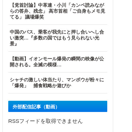
はどうするんだ！！」他
【党首討論】中革連・小川「カンペ読みなが
らの答弁、残念」 高市首相「ご自身もメモ見
てる」 議場爆笑
中国のバス、乗客が我先にと押し合いへし合
い激突…『多数の国ではもう見られない光
景』
【動画】イオンモール爆発の瞬間の映像が公
開される。全滅の模様…
シャチの激しい体当たり、マンボウが粉々に
「爆発」 捕食戦略か遊びか
外部配信記事（動画）
RSSフィードを取得できません