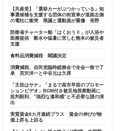
【共産党】「選挙カーがぶつかっている」知
事選候補を支援する団体の街宣車が道路左側
の電柱に衝突 県議と運動員が重傷 長野
防衛省チャーター舶「はくおうⅡ」が入浴や
医療提供 断水や猛暑に苦しむ熊本の被災者
支援
食料品消費減税 閣議決定
消費減税、自民党臨時総務会で全会一致で了
承 宮沢洋一と中谷元は欠席
「主役はサナ」「まるで高市早苗のプロモー
ションビデオ」BGM付き被災地視察動画に
批判殺到、”強烈な違和感”と不必要な謎の演
出
実質賃金6カ月連続プラス 賃金の伸びが物
価上昇を上回る