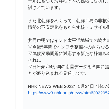
ールに基づく海洋秩序への挑戦に対抗し
討されています。
また北朝鮮をめぐって、朝鮮半島の非核
情勢の不安定化をもたらす核・ミサイル
共同声明ではインド太平洋地域での協力
▽今後5年間でインフラ整備へのさらな
▽気候変動問題に対応する新たな枠組み
それに
▽日米豪印4か国の衛星データを各国に
どが盛り込まれる見通しです。
NHK NEWS WEB 2022年5月24日 4時57
https://www3.nhk.or.jp/news/html/20220