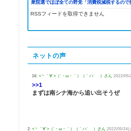
衆院選でほぼ全ての野党「消費税減税するので
RSSフィードを取得できません
ネットの声
16:
<丶｀∀´>（´・ω・｀）（｀ハ´ ）さん
2022/05/
>>1
まずは南シナ海から追い出そうぜ
2:
<丶｀∀´>（´・ω・｀）（｀ハ´ ）さん
2022/05/24(火