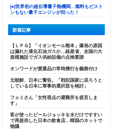
|●|世界初の超伝導量子熱機関…燃料もピスト
ンもない量子エンジンが回った！
新着記事
【ＬＰＧ】「イオンモール熊本」爆発の原因
は漏れた液化石油ガスか…経産省、全国の大
規模施設でガス供給設備の点検要請
オンワードが貴重品の常時携行を義務付け
北朝鮮、日本に警告。「戦犯国家に戻ろうと
している日本に軍事的選択肢を検討」
フェミさん「女性視点の避難所を提言しま
す」
客が使ったビールジョッキを水だけですすい
で再提供した日本の飲食店…韓国のネットで
物議