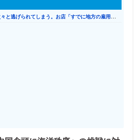
日本のお店、時給1500円でもミャンマー人に次々と逃げられてしまう。お店「すでに地方の雇用は崩壊」