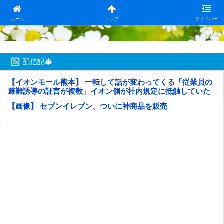
日本第一！ニュース録
ホーム
トップ
サイドバー
配信記事
【イオンモール熊本】 一転して話が変わってくる「従業員の
避難誘導の証言が複数」イオン側が社内規定に抵触していた
疑い
【画像】 セブンイレブン、ついに神商品を販売