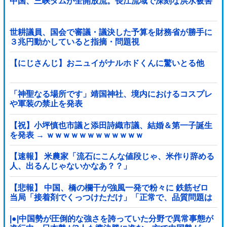
中国、三峡ダムが全開放流。長江流域で深刻な洪水被害
世耕議員、国会で審議・議決した予算を財務省が勝手に
３兆円動かしていると指摘・問題視
【にじさんじ】おニュイがナルホドくんに驚いとる他
「神聖なる場所です」靖国神社、境内におけるコスプレ
や軍装の禁止を発表
【祝】小坪慎也市議と添田詩織市議、結婚＆第一子誕生
を発表 → ｗｗｗｗｗｗｗｗｗｗｗｗ
【速報】 米農家「流石にこんな値段じゃ、米作り辞める
人、出るんじゃないかなあ？？」
【悲報】 中国、橋の欄干が強風一発で粉々に 鉄筋ゼロ
当局「接着剤でくっつけただけ」「正常で、品質問題は
ない」
|●|中国勢が圧倒的な強さを誇っていた分野で異常事態が