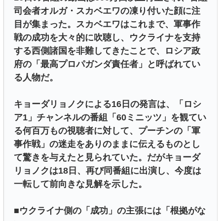
司会者オルガ・スカベエワの凍り付いた顔に注
目が集まった。スカベエワはこれまで、軍事作
戦の成功を大々的に吹聴し、ウクライナを支持
する西側諸国を非難してきたことで、ロシア政
府の「最高プロパガンダ責任者」と呼ばれてい
る人物だ。
キョーダリョノクによる16日の発言は、「ロシ
ア1」チャンネルの番組「60ミニッツ」を観てい
る何百万もの視聴者に対して、プーチンの「軍
事作戦」の迷走をありのままに伝えるものとし
て驚きを与えたと見られていた。だがキョーダ
リョノクは18日、再び同番組に出演し、今度は
一転して前向きな見解を示した。
■ウクライナ側の「成功」の主張には「根拠がな