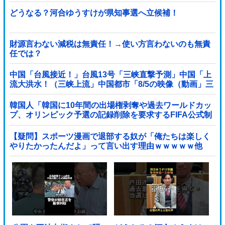
党「事実ではありません」
どうなる？河合ゆうすけが県知事選へ立候補！
財源言わない減税は無責任！→使い方言わないのも無責
任では？
中国「台風接近！」台風13号「三峡直撃予測」中国「上
流大洪水！（三峡上流」中国都市「8/5の映像（動画」三
峡ダム「緊急放流（決壊危機」中国「下流大水害（震え
声」→
韓国人「韓国に10年間の出場権剥奪や過去ワールドカッ
プ、オリンピック予選の記録削除を要求するFIFA公式制
裁を海外メディアが報道！」
【疑問】スポーツ漫画で退部する奴が「俺たちは楽しく
やりたかったんだよ」って言い出す理由ｗｗｗｗｗ他