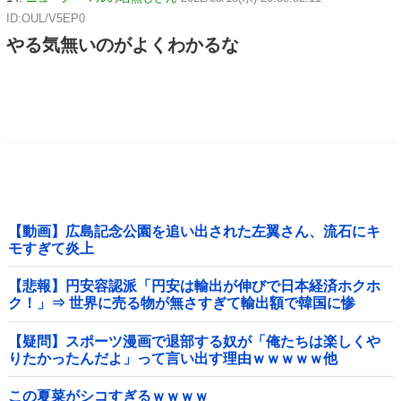
ID:OUL/V5EP0
やる気無いのがよくわかるな
【動画】広島記念公園を追い出された左翼さん、流石にキ
モすぎて炎上
【悲報】円安容認派「円安は輸出が伸びで日本経済ホクホ
ク！」⇒ 世界に売る物が無さすぎて輸出額で韓国に惨
敗・・・
【疑問】スポーツ漫画で退部する奴が「俺たちは楽しくや
りたかったんだよ」って言い出す理由ｗｗｗｗｗ他
この夏菜がシコすぎるｗｗｗｗ