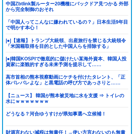
中国Zbtlink製ルーター20機種にバックドア見つかる 外部
から完全制御のおそれ
「中国人ってこんなに嫌われているの？」日本生活9年目
で明かす本心！
|●|【速報】トランプ大統領、出産旅行を禁じる大統領令
「米国籍取得を目的とした中国人らを排除する」
|●|韓国KOSPIで徹底的に儲けたい某海外資本、韓国人投
資家に楽観的すぎる未来予測を提示して……
高市首相の熊本視察動画にケチを付けたタレント、「正
体バレバレよな」と黒電話の呼び方であっさりと……
【ニュース】 韓国が熊本被災地に水を支援 ⇒ トイレの
水にｗｗｗｗｗｗｗ
どうなる？河合ゆうすけが県知事選へ立候補！
財源言わない減税は無責任！→使い方言わないのも無責