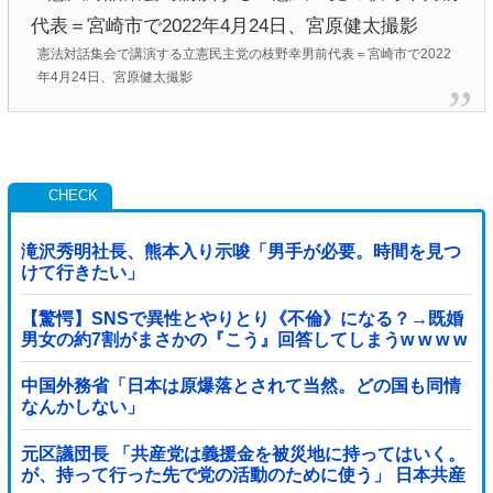
憲法対話集会で講演する立憲民主党の枝野幸男前代表＝宮崎市で2022
年4月24日、宮原健太撮影
滝沢秀明社長、熊本入り示唆「男手が必要。時間を見つ
けて行きたい」
【驚愕】SNSで異性とやりとり《不倫》になる？→既婚
男女の約7割がまさかの『こう』回答してしまうw w w w
w w w w
中国外務省「日本は原爆落とされて当然。どの国も同情
なんかしない」
元区議団長 「共産党は義援金を被災地に持ってはいく。
が、持って行った先で党の活動のために使う」 日本共産