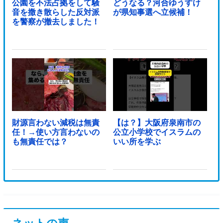
公園を不法占拠をして騒
どうなる？河合ゆうすけ
音を撒き散らした反対派
が県知事選へ立候補！
を警察が撤去しました！
財源言わない減税は無責
【は？】大阪府泉南市の
任！→使い方言わないの
公立小学校でイスラムの
も無責任では？
いい所を学ぶ