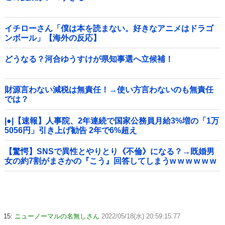
イチローさん「僕は本を読まない。好きなアニメはドラゴ
ンボール」【海外の反応】
どうなる？河合ゆうすけが県知事選へ立候補！
財源言わない減税は無責任！→使い方言わないのも無責任
では？
|●|【速報】人事院、2年連続で国家公務員月給3%増の「1万
5056円」引き上げ勧告 2年で6%超え
【驚愕】SNSで異性とやりとり《不倫》になる？→既婚男
女の約7割がまさかの『こう』回答してしまうw w w w w w
w w
15:
ニューノーマルの名無しさん
2022/05/18(水) 20:59:15.77