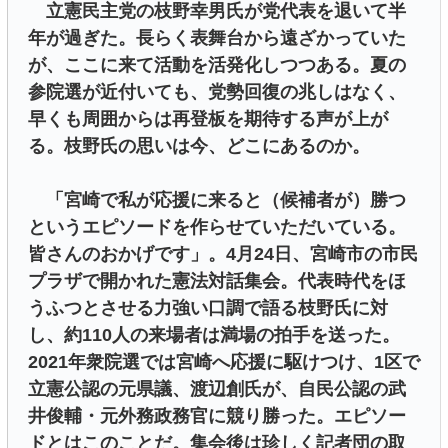
立憲民主党の枝野幸男氏が党代表を退いて半
年が過ぎた。長らく表舞台から遠ざかっていた
が、ここに来て活動を活発化しつつある。夏の
参院選が近付いても、党勢回復の兆しはなく、
早くも周囲からは再登板を期待する声が上が
る。枝野氏の思いは今、どこにあるのか。
「宮崎で私が応援に来ると（候補者が）勝つ
というエピソードを作らせていただいている。
皆さんのおかげです」。4月24日、宮崎市の市民
プラザで開かれた憲法対話集会。代表時代をほ
うふつとさせる力強い口調で語る枝野氏に対
し、約110人の来場者は満場の拍手を送った。
2021年衆院選では宮崎へ応援に駆けつけ、1区で
立憲公認の元県議、渡辺創氏が、自民公認の武
井俊輔・元外務政務官に競り勝った。エピソー
ドとはこのことだ。集会後は珍しく記者団の取