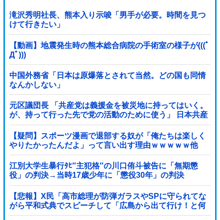
滝沢秀明社長、熊本入り示唆「男手が必要。時間を見つ
けて行きたい」
【動画】地震発生時の熊本総合病院の手術室の様子が(((ﾟ
Дﾟ)))
中国外務省「日本は原爆落とされて当然。どの国も同情
なんかしない」
元区議団長 「共産党は義援金を被災地に持ってはいく。
が、持って行った先で党の活動のために使う」 日本共産
党「事実ではありません」
【疑問】スポーツ漫画で退部する奴が「俺たちは楽しく
やりたかったんだよ」って言い出す理由ｗｗｗｗｗ他
江別大学生暴行ﾀﾋ″主犯格″の川口侑斗被告に「無期懲
役」の判決→当時17歳少年に「懲役30年」の判決
【悲報】X民「高市総理が防弾ガラスやSPに守られてな
がら平和式典でスピーチして「広島から出て行け！と何
度も叫ばれるような人！」 ← 突っ込み殺到 ………