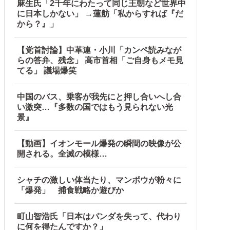
麻生氏「2千年にわたって同じ王朝など世界中
に日本しかない」 →蓮舫「私からすれば『だ
から？』」
【党首討論】中革連・小川「カンペ読みなが
らの答弁、残念」 高市首相「ご自身もメモ見
てる」 議場爆笑
中国のバス、乗客が我先にと押し合いへし合
い激突…『多数の国ではもう見られない光
景』
【動画】イオンモール爆発の瞬間の映像が公
開される。全滅の模様…
シャチの激しい体当たり、マンボウが粉々に
「爆発」 捕食戦略か遊びか
町山智浩氏「日本はパンダを失って、代わり
に何を得たんですか？」