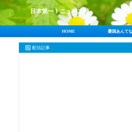
日本第一！ニュース録
HOME
憂国あんて
配信記事