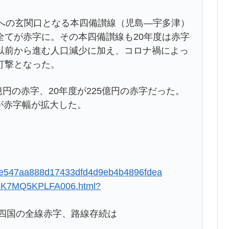
への玄関口となる本四備讃線（児島―宇多津）
全てが赤字に。その本四備讃線も20年度は赤字
以前から進む人口減少に加え、コロナ禍によっ
打撃となった。
円の赤字、20年度が225億円の赤字だった。
たが赤字幅が拡大した。
5e60e547aa888d17433dfd4d9eb4b4896fdea
5K6K7MQ5KPLFA006.html?
R四国の全線赤字、路線存続は