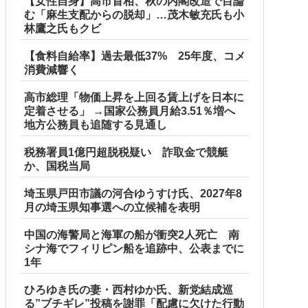
【女性自身】高市首相、秋の内閣改造で目論
む「麻生支配からの脱却」…茂木敏充氏も小
林鷹之氏もクビ
【食料自給率】過去最低37% 25年度、コメ
消費減響く
高市総理「物価上昇を上回る賃上げを日本に
定着させる」 →国家公務員月給3.51％増へ
地方公務員も追随する見通し
税務署員1億円超脱税疑い 詐取金で競艇
か、国税当局
埼玉県戸田市議の河合ゆうすけ氏、2027年8
月の埼玉県知事選への立候補を表明
中国の海警局と海軍の船が衝突2人死亡 南
シナ海でフィリピン船を追跡中、公表までに
1年
ひろゆき氏の妻・西村ゆか氏、新党結成巡
る”ブチギレ”投稿を謝罪「配慮に欠けた行動