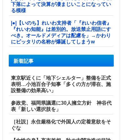
下落によって決算が凄まじいことになってい
る模様
|●|【いのち】れいわ支持者「『れいわ信者』
『れいわ知能』は差別的。放送禁止用語にす
べき。オールドメディアは配慮を」→かわり
にピッタリの名称が爆誕してしまうw
新着記事
東京駅近くに「地下シェルター」整備を正式
表明…小池百合子知事「多くの方が滞在、施
設整備の効果高い」
参政党、福岡県議選に30人擁立方針 神谷代
表「新しい選択肢を」
［社説］永住厳格化で外国人の定着意欲をそ
ぐな