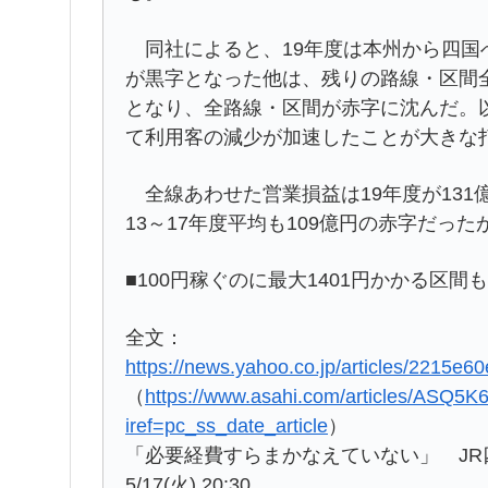
同社によると、19年度は本州から四国
が黒字となった他は、残りの路線・区間
となり、全路線・区間が赤字に沈んだ。
て利用客の減少が加速したことが大きな
全線あわせた営業損益は19年度が131億
13～17年度平均も109億円の赤字だっ
■100円稼ぐのに最大1401円かかる区間も
全文：
https://news.yahoo.co.jp/articles/221
（
https://www.asahi.com/articles/ASQ
iref=pc_ss_date_article
）
「必要経費すらまかなえていない」 J
5/17(火) 20:30