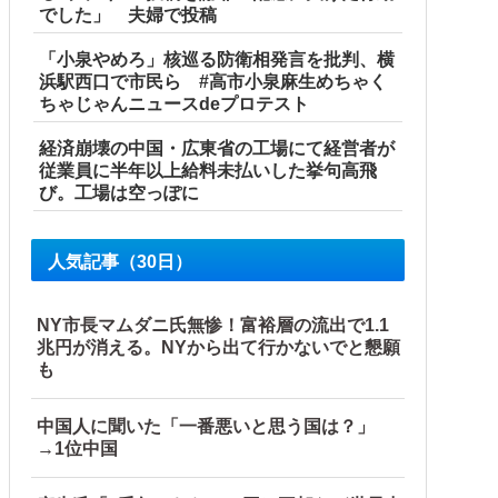
でした」 夫婦で投稿
「小泉やめろ」核巡る防衛相発言を批判、横
浜駅西口で市民ら #高市小泉麻生めちゃく
ちゃじゃんニュースdeプロテスト
経済崩壊の中国・広東省の工場にて経営者が
従業員に半年以上給料未払いした挙句高飛
び。工場は空っぽに
人気記事（30日）
NY市長マムダニ氏無惨！富裕層の流出で1.1
兆円が消える。NYから出て行かないでと懇願
も
中国人に聞いた「一番悪いと思う国は？」
→1位中国