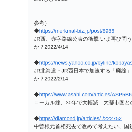
参考）
◆
https://merkmal-biz.jp/post/8986
JR西、赤字路線公表の衝撃 いま再び問
か？2022/4/14
◆
https://news.yahoo.co.jp/byline/koba
JR北海道・JR西日本で加速する「廃線
か？2022/2/14
◆
https://www.asahi.com/articles/ASP5
ローカル線、30年で大幅減 大都市圏との
◆
https://diamond.jp/articles/-/222752
中曽根元首相死去で改めて考えたい、国鉄民営