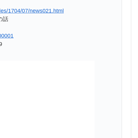
icles/1704/07/news021.html
の話
300001
9