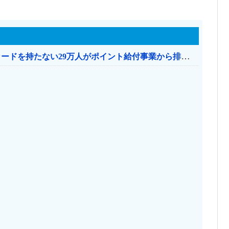
共産党「これは酷い…京都市でマイナンバーカードを持たない29万人がポイント給付事業から排除された」