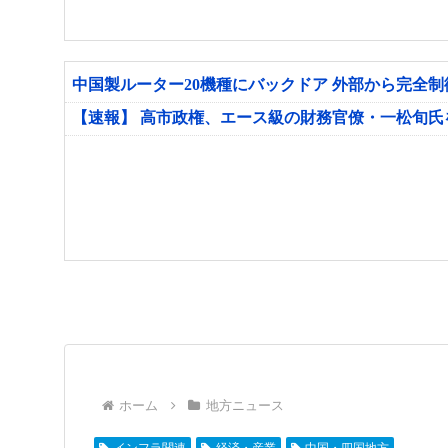
中国製ルーター20機種にバックドア 外部から完全
【速報】 高市政権、エース級の財務官僚・一松旬
ホーム
地方ニュース
インフラ関連
経済・産業
中国・四国地方