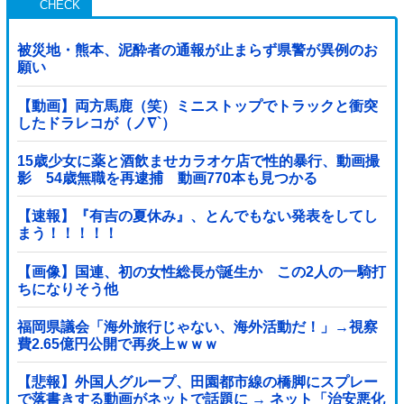
被災地・熊本、泥酔者の通報が止まらず県警が異例のお
願い
【動画】両方馬鹿（笑）ミニストップでトラックと衝突
したドラレコが（ノ∇`）
15歳少女に薬と酒飲ませカラオケ店で性的暴行、動画撮
影 54歳無職を再逮捕 動画770本も見つかる
【速報】『有吉の夏休み』、とんでもない発表をしてし
まう！！！！！
【画像】国連、初の女性総長が誕生か この2人の一騎打
ちになりそう他
福岡県議会「海外旅行じゃない、海外活動だ！」→視察
費2.65億円公開で再炎上ｗｗｗ
【悲報】外国人グループ、田園都市線の橋脚にスプレー
で落書きする動画がネットで話題に → ネット「治安悪化