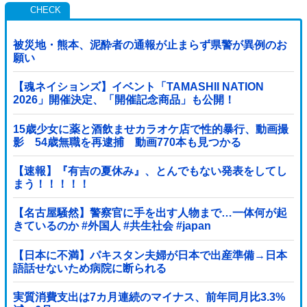
被災地・熊本、泥酔者の通報が止まらず県警が異例のお
願い
【魂ネイションズ】イベント「TAMASHII NATION
2026」開催決定、「開催記念商品」も公開！
15歳少女に薬と酒飲ませカラオケ店で性的暴行、動画撮
影 54歳無職を再逮捕 動画770本も見つかる
【速報】『有吉の夏休み』、とんでもない発表をしてし
まう！！！！！
【名古屋騒然】警察官に手を出す人物まで…一体何が起
きているのか #外国人 #共生社会 #japan
【日本に不満】パキスタン夫婦が日本で出産準備→日本
語話せないため病院に断られる
実質消費支出は7カ月連続のマイナス、前年同月比3.3%