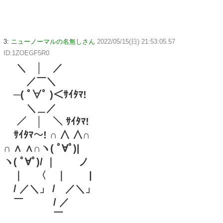
3:
ニューノーマルの名無しさん
2022/05/15(日) 21:53:05.57
ID:1ZOEGF5R0
＼ │ ／
／￣＼
─( ﾟ∀ﾟ )＜ｻｲﾀﾏ!
＼＿／
／ │ ＼ ｻｲﾀﾏ!
ｻｲﾀﾏ～! ∩ ∧ ∧∩
∩ ∧ ∧∩ヽ( ﾟ∀ﾟ)|
ヽ( ﾟ∀ﾟ)/ ｜ ノ
｜ 〈 ｜ |
/ ／＼」 / ／＼」
￣ / ／
￣