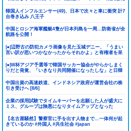
の始まり」
韓国人インフルエンサー(49)、日本で次々と車に衝突 計7
台巻き込み 八王子
中国とロシア海軍艦艇4隻が日本列島を一周…防衛省が全
航路を公開！
|●|辺野古の防犯カメラ画像を見た玉城デニー、「うまい
言い訳が思いつかなかったからそれかよ」と有権者を呆
れさせるコメントを……
|●|W杯アジア予選等で韓国サッカー協会がやらかしまく
りだと発覚、「いきなり共同開催になったしな」と日韓
共催の件に言及する声も……
中国出資の高速鉄道、インドネシア政府が運営会社の株
引き受けへ [8/6]
企業の採用試験でタイムキーパーを志願した人が盛大に
ミス、グループは険悪になりタイムアップとなった
が……
【名古屋騒然】警察官に手を出す人物まで…一体何が起
きているのか #外国人 #共生社会 #japan