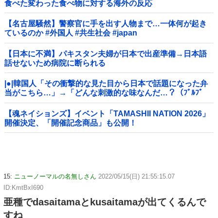
食べた変わった食べ物に対する海外の反応
【名古屋騒然】警察官に手を出す人物まで…一体何が起き
ているのか #外国人 #共生社会 #japan
【日本に不満】パキスタン夫婦が日本で出産準備→日本語
話せないため病院に断られる
|●|韓国人「その衝撃的な見た目から日本で話題になった弁
当がこちら…」→「どんな刺激的な味なんだ…？（ﾌﾞﾙﾌﾞ
ﾙ」＝韓国の反応
【魂ネイションズ】イベント「TAMASHII NATION 2026」
開催決定、「開催記念商品」も公開！
15:
ニューノーマルの名無しさん
2022/05/15(日) 21:55:15.07
ID:KmtBxI690
亜種でdasaitamaとkusaitamaが出てくるんで
すね