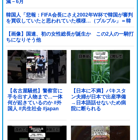
減－6月
韓国人「悲報：FIFA会長にさえ2002年W杯で韓国が審判
を買収していたと思われていた模様…（ブルブル」＝韓
国の反応
【画像】国連、初の女性総長が誕生か この2人の一騎打
ちになりそう他
【名古屋騒然】警察官に
【日本に不満】パキスタ
手を出す人物まで…一体
ン夫婦が日本で出産準備
何が起きているのか #外
→日本語話せないため病
国人 #共生社会 #japan
院に断られる